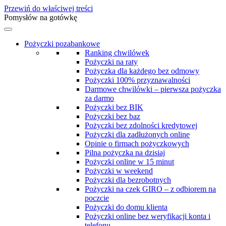
Przewiń do właściwej treści
Pomysłów na gotówkę
Pożyczki pozabankowe
Ranking chwilówek
Pożyczki na raty
Pożyczka dla każdego bez odmowy
Pożyczki 100% przyznawalności
Darmowe chwilówki – pierwsza pożyczka
za darmo
Pożyczki bez BIK
Pożyczki bez baz
Pożyczki bez zdolności kredytowej
Pożyczki dla zadłużonych online
Opinie o firmach pożyczkowych
Pilna pożyczka na dzisiaj
Pożyczki online w 15 minut
Pożyczki w weekend
Pożyczki dla bezrobotnych
Pożyczki na czek GIRO – z odbiorem na
poczcie
Pożyczki do domu klienta
Pożyczki online bez weryfikacji konta i
telefonu