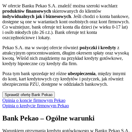
W ofercie Banku Pekao S.A. znaleźć można szeroki wachlarz
produktów finansowych
skierowanych do klientów
indywidualnych jak i biznesowych
. Jeśli chodzi o konta bankowe,
dostępne są one w wariantach kont osobistych oraz kont firmowych.
Co ważniejsze, bank oferuje też konta dla dzieci (w wieku 0-17 lat)
i osób młodych (do 26 r.ż.). Bank oferuje też konta
oszczędnościowe i lokaty.
Pekao S.A. ma w swojej ofercie również
pożyczki i kredyty
z
atrakcyjnym oprocentowaniem, długim okresem spłaty oraz wysoką
kwotą. Wśród nich znajdziemy na przykład kredyty gotówkowe,
kredyty hipoteczne czy kredyty dla firm.
Poza tym bank sprzedaje też różne
ubezpieczenia
, między innymi
do kont, kart kredytowych czy kredytów i pożyczek, jak również
ubezpieczenia PZU, dostępne w oddziałach bankowych.
Sprawdź ofertę Bank Pekao
Opinia o koncie firmowym Pekao
Opinia o kredycie firmowym Pekao
Bank Pekao – Ogólne warunki
Warunkiem otrzymania kredytu gotówkowego w Banku Pekao S.A.