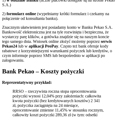
1)
w oddziale Banku
(liczne placówki dostępne są na stronie Pekao
S.A.)
2)
formularz online
(wypełniamy krótki formularz i czekamy na
połączenie od konsultanta banku).
Znacznym ułatwieniem jest posiadamy konto w Banku Pekao S.A.
Bankowość elektroniczna jest na tyle rozwinięta i bezpieczna, że
wystarczy parę klików, a gotówka znajdzie się na naszym koncie
tego samego dnia. Wniosek online złożyć możemy poprzez
serwis
Pekao24
lub w
aplikacji PeoPay
. Często też bank oferuje kody
rabatowe z korzystniejszymi warunkami pożyczek lub kredytów, o
czym informuje poprzez SMS lub bezpośrednio w aplikacji po
zalogowaniu.
Bank Pekao – Koszty pożyczki
Reprezentatywny przykład:
RRSO ‒ rzeczywista roczna stopa oprocentowania
pożyczki wynosi 12,04% przy założeniach: całkowita
kwota pożyczki (bez kredytowanych kosztów) 2 341
zł, pożyczka zaciągnięta na 24 miesiące,
oprocentowanie zmienne 11,45% w stosunku rocznym,
całkowity koszt pożyczki 289,36 zł (w tym: odsetki