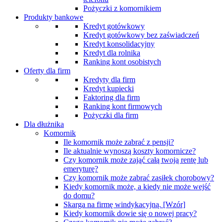
Pożyczki z komornikiem
Produkty bankowe
Kredyt gotówkowy
Kredyt gotówkowy bez zaświadczeń
Kredyt konsolidacyjny
Kredyt dla rolnika
Ranking kont osobistych
Oferty dla firm
Kredyty dla firm
Kredyt kupiecki
Faktoring dla firm
Ranking kont firmowych
Pożyczki dla firm
Dla dłużnika
Komornik
Ile komornik może zabrać z pensji?
Ile aktualnie wynoszą koszty komornicze?
Czy komornik może zająć całą twoją rentę lub
emeryturę?
Czy komornik może zabrać zasiłek chorobowy?
Kiedy komornik może, a kiedy nie może wejść
do domu?
Skarga na firmę windykacyjną. [Wzór]
Kiedy komornik dowie się o nowej pracy?