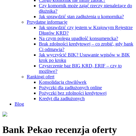
Czego komornik nie może zabrać?
Czy komornik może zająć rzeczy nienależące do
dłużnika?
Jak sprawdzić stan zadłużenia u komornika?
Przydatne informacje
Jak sprawdzić czy jestem w Krajowym Rejestrze
Długów KRD?
Na czym polega upadłość konsumencka?
Brak zdolności kredytowej – co zrobić, gdy bank
Ci odmawia?
Jak wyczyścić BIK? Usuwanie wpisów w BIK
krok po kroku
Czyszczenie baz BIG KRD, ERIF – czy to
możliwe?
Rankingi ofert
Konsolidacja chwilówek
Pożyczki dla zadłużonych online
Pożyczki bez zdolności kredytowej
Kredyt dla zadłużonych
Blog
Bank Pekao
recenzja oferty