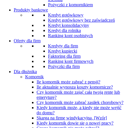
Pożyczki z komornikiem
Produkty bankowe
Kredyt gotówkowy
Kredyt gotówkowy bez zaświadczeń
Kredyt konsolidacyjny
Kredyt dla rolnika
Ranking kont osobistych
Oferty dla firm
Kredyty dla firm
Kredyt kupiecki
Faktoring dla firm
Ranking kont firmowych
Pożyczki dla firm
Dla dłużnika
Komornik
Ile komornik może zabrać z pensji?
Ile aktualnie wynoszą koszty komornicze?
Czy komornik może zająć całą twoją rentę lub
emeryturę?
Czy komornik może zabrać zasiłek chorobowy?
Kiedy komornik może, a kiedy nie może wejść
do domu?
Skarga na firmę windykacyjną. [Wzór]
Kiedy komornik dowie się o nowej pracy?