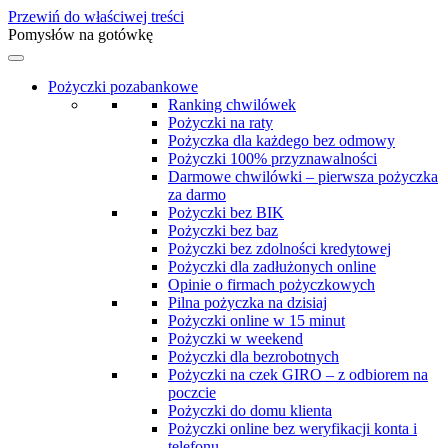
Przewiń do właściwej treści
Pomysłów na gotówkę
Pożyczki pozabankowe
Ranking chwilówek
Pożyczki na raty
Pożyczka dla każdego bez odmowy
Pożyczki 100% przyznawalności
Darmowe chwilówki – pierwsza pożyczka
za darmo
Pożyczki bez BIK
Pożyczki bez baz
Pożyczki bez zdolności kredytowej
Pożyczki dla zadłużonych online
Opinie o firmach pożyczkowych
Pilna pożyczka na dzisiaj
Pożyczki online w 15 minut
Pożyczki w weekend
Pożyczki dla bezrobotnych
Pożyczki na czek GIRO – z odbiorem na
poczcie
Pożyczki do domu klienta
Pożyczki online bez weryfikacji konta i
telefonu