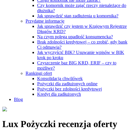
Czego komornik nie może zabrać?
Czy komornik może zająć rzeczy nienależące do
dłużnika?
Jak sprawdzić stan zadłużenia u komornika?
Przydatne informacje
Jak sprawdzić czy jestem w Krajowym Rejestrze
Długów KRD?
Na czym polega upadłość konsumencka?
Brak zdolności kredytowej – co zrobić, gdy bank
Ci odmawia?
Jak wyczyścić BIK? Usuwanie wpisów w BIK
krok po kroku
Czyszczenie baz BIG KRD, ERIF – czy to
możliwe?
Rankingi ofert
Konsolidacja chwilówek
Pożyczki dla zadłużonych online
Pożyczki bez zdolności kredytowej
Kredyt dla zadłużonych
Blog
Lux Pożyczki
recenzja oferty