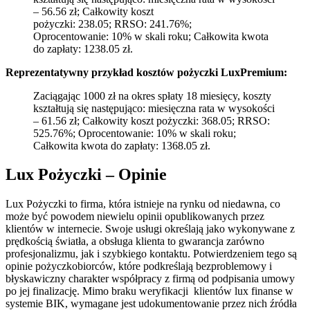
– 56.56 zł; Całkowity koszt
pożyczki: 238.05; RRSO: 241.76%;
Oprocentowanie: 10% w skali roku; Całkowita kwota
do zapłaty: 1238.05 zł.
Reprezentatywny przykład kosztów pożyczki LuxPremium:
Zaciągając 1000 zł na okres spłaty 18 miesięcy, koszty
kształtują się następująco: miesięczna rata w wysokości
– 61.56 zł; Całkowity koszt pożyczki: 368.05; RRSO:
525.76%; Oprocentowanie: 10% w skali roku;
Całkowita kwota do zapłaty: 1368.05 zł.
Lux Pożyczki – Opinie
Lux Pożyczki to firma, która istnieje na rynku od niedawna, co
może być powodem niewielu opinii opublikowanych przez
klientów w internecie. Swoje usługi określają jako wykonywane z
prędkością światła, a obsługa klienta to gwarancja zarówno
profesjonalizmu, jak i szybkiego kontaktu. Potwierdzeniem tego są
opinie pożyczkobiorców, które podkreślają bezproblemowy i
błyskawiczny charakter współpracy z firmą od podpisania umowy
po jej finalizację. Mimo braku weryfikacji klientów lux finanse w
systemie BIK, wymagane jest udokumentowanie przez nich źródła