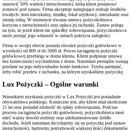
stanowić 50% wartości nieruchomości, którą klient postanowi
zostawić pod zastaw. Firma akceptuje następujące rodzaje środków
trwałych: dom mieszkalny, działkę, lokal użytkowy, mieszkanie oraz
ziemię rolną. W momencie trwania umowy pożyczkobiorca
korzysta z nieruchomości oraz opłaca jej rachunki. Zastaw polega
na tym, że jeżeli klient nie spłaciłby zobowiązania, pożyczkodawca
może przejąć jego własność w ramach pokrycia zaległości.
Firma w swojej ofercie posiada również pożyczki gotówkowe w
wysokości od 800 zł do 5000 zł. Proces zaciągnięcia pożyczki
gotówkowej przebiega w domu klienta. Klient podpisuje umowę
bez konieczności wychodzenia z domu. Natomiast pieniądze zostają
przelane na jego indywidualne konto bankowe. Trzeba pamiętać,
żeby robić przelew z rachunku, na którym uzyskaliśmy pożyczkę.
Lux Pożyczki – Ogólne warunki
Warunkiem uzyskania pożyczki w Lux Pożyczki jest posiadanie
obywatelstwa polskiego. Konieczne jest, aby klient miał ukończone
21 lat oraz posiadał zdolność do spłaty zobowiązania. Podczas
procesu zaciągnięcia pożyczki gotówkowej, pożyczkobiorca musi
mieć ważny dowód osobisty oraz udokumentowane źródło
dochodu. Jeżeli natomiast decydujemy się na pożyczkę pod zastaw
nieruchomości, będziemy potrzebowali większej ilości dokumentów