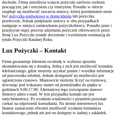
dochodu. Firma umożliwia wzięcie pożyczki zarówno osobom
pracującym, jak i rencistom czy emerytom. Ponadto w ofercie
znajduje się możliwość zawarcia umowy, której przedmiotem może
być
pożyczka gotówkowa w domu klienta
lub pożyczka
przelewem. Jednak podpisanie umowy w obu przypadkach
następuje w miejscu zamieszkania pożyczkobiorcy. Ponadto jasne i
przejrzyste etapy procesu udzielania pożyczek oferowanych przez
firmę Lux Pożyczki zostały docenione i wyróżnione nominacją do
tytułu Pożyczki Ratalnej Roku.
Lux Pożyczki – Kontakt
Firma gwarantuje klientom swobodę w wyborze sposobu
skontaktowania się z doradcą. Jedną z nich jest możliwość kontaktu
telefonicznego, gdzie możemy uzyskać pomoc i wszelkie informacje
od pracownika infolinii. Jednak dostępność tej możliwości jest
ograniczona czasowo. Mianowicie możemy liczyć na rozmowę,
dzwoniąc pod wskazany numer od poniedziałku do piątku w
godzinach 9.00-17.00. Alternatywę tego rozwiązania stanowi
firmowy adres e-mail. W tym przypadku kontakt nie jest
natychmiastowy. Po wysłaniu wiadomości z pytaniem pozostaje
czekać na odpowiedź konsultanta. Na stronie internetowej lux
finanse zaznaczono również możliwość wysłania formularza
kontaktowego, jednak nie jest on dostępny w żadnej z zakładek.