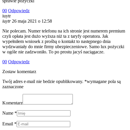
sprawie pożyczki
0
0
Odpowiedz
iuytr
iuytr
26 maja 2021 o 12:58
Nie polecam. Numer telefonu na ich stronie jest numerem premium
czyli opłata jest dużo wyższa niż ta z taryfy operatora. Jak
wypełniłem wniosek z prośbą o kontakt to następnego dnia
wydzwaniały do mnie firmy ubezpieczeniowe. Samo lux pożyczki
w ogóle nie zadzwoniło. To po prostu jacyś naciągacze.
0
0
Odpowiedz
Zostaw komentarz
Twój adres e-mail nie bedzie opublikowany. *wymagane pola są
zaznaczone
Komentarz
Name *
Email *