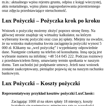
m.in.: aktualnego wpisu rejestru gruntu, odpisu z księgi wieczystej,
aktu notarialnego, wpisu planu zagospodarowania przestrzennego
oraz zdjęcia przedstawiające nieruchomość.
Lux Pożyczki – Pożyczka krok po kroku
Wniosek o pożyczkę możemy złożyć poprzez stronę firmy. Na
głównej stronie znajduje się wirtualny kalkulator, na którym
wybieramy kwotę pożyczki oraz czas jej spłaty. Miejmy na uwadze,
że na wniosku maksymalna kwota zaciągnięcia pożyczki wynosi 5
000 zł. Klikamy na „weź pożyczkę” i wypełniamy odpowiednie
dane. Następnie czekamy na telefon od konsultanta. Inną opcją jest
wybranie numeru na infolinię: +48 514 045 222. Podczas rozmowy
z przedstawicielem firmy, umawiamy termin spotkania w naszym
domu. Tam zachodzi już podpisanie umowy. Jeżeli nasz wniosek
zostanie zaakceptowany, pieniądze pojawią się na naszym rachunku
bankowym.
Lux Pożyczki – Koszty pożyczki
Reprezentatywny przykład kosztów pożyczki LuxClassic:
Zaciągając 1000 zł na okres spłaty 18 miesięcy, koszty
kształtują się następująco: miesięczna rata w wysokości