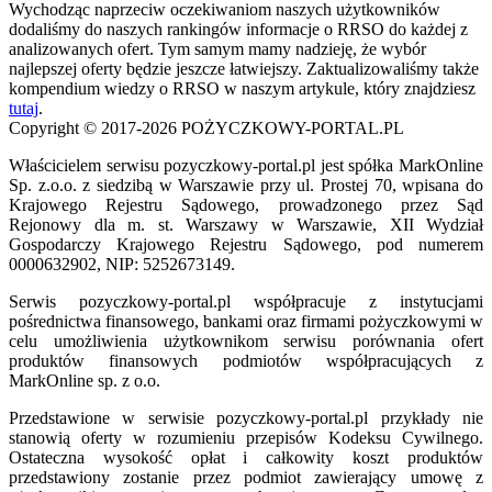
Wychodząc naprzeciw oczekiwaniom naszych użytkowników
dodaliśmy do naszych rankingów informacje o RRSO do każdej z
analizowanych ofert. Tym samym mamy nadzieję, że wybór
najlepszej oferty będzie jeszcze łatwiejszy. Zaktualizowaliśmy także
kompendium wiedzy o RRSO w naszym artykule, który znajdziesz
tutaj
.
Copyright © 2017-2026 POŻYCZKOWY-PORTAL.PL
Właścicielem serwisu pozyczkowy-portal.pl jest spółka MarkOnline
Sp. z.o.o. z siedzibą w Warszawie przy ul. Prostej 70, wpisana do
Krajowego Rejestru Sądowego, prowadzonego przez Sąd
Rejonowy dla m. st. Warszawy w Warszawie, XII Wydział
Gospodarczy Krajowego Rejestru Sądowego, pod numerem
0000632902, NIP: 5252673149.
Serwis pozyczkowy-portal.pl współpracuje z instytucjami
pośrednictwa finansowego, bankami oraz firmami pożyczkowymi w
celu umożliwienia użytkownikom serwisu porównania ofert
produktów finansowych podmiotów współpracujących z
MarkOnline sp. z o.o.
Przedstawione w serwisie pozyczkowy-portal.pl przykłady nie
stanowią oferty w rozumieniu przepisów Kodeksu Cywilnego.
Ostateczna wysokość opłat i całkowity koszt produktów
przedstawiony zostanie przez podmiot zawierający umowę z