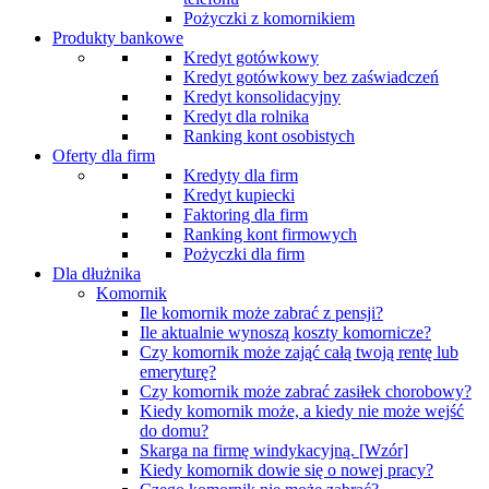
Pożyczki z komornikiem
Produkty bankowe
Kredyt gotówkowy
Kredyt gotówkowy bez zaświadczeń
Kredyt konsolidacyjny
Kredyt dla rolnika
Ranking kont osobistych
Oferty dla firm
Kredyty dla firm
Kredyt kupiecki
Faktoring dla firm
Ranking kont firmowych
Pożyczki dla firm
Dla dłużnika
Komornik
Ile komornik może zabrać z pensji?
Ile aktualnie wynoszą koszty komornicze?
Czy komornik może zająć całą twoją rentę lub
emeryturę?
Czy komornik może zabrać zasiłek chorobowy?
Kiedy komornik może, a kiedy nie może wejść
do domu?
Skarga na firmę windykacyjną. [Wzór]
Kiedy komornik dowie się o nowej pracy?