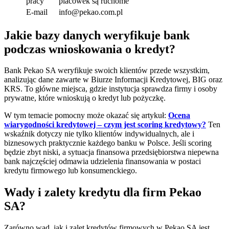
pracy
placówek są ruchome
E-mail
info@pekao.com.pl
Jakie bazy danych weryfikuje bank
podczas wnioskowania o kredyt?
Bank Pekao SA weryfikuje swoich klientów przede wszystkim,
analizując dane zawarte w Biurze Informacji Kredytowej, BIG oraz
KRS. To główne miejsca, gdzie instytucja sprawdza firmy i osoby
prywatne, które wnioskują o kredyt lub pożyczkę.
W tym temacie pomocny może okazać się artykuł:
Ocena
wiarygodności kredytowej – czym jest scoring kredytowy?
Ten
wskaźnik dotyczy nie tylko klientów indywidualnych, ale i
biznesowych praktycznie każdego banku w Polsce. Jeśli scoring
będzie zbyt niski, a sytuacja finansowa przedsiębiorstwa niepewna
bank najczęściej odmawia udzielenia finansowania w postaci
kredytu firmowego lub konsumenckiego.
Wady i zalety kredytu dla firm Pekao
SA?
Zarówno wad, jak i zalet kredytów firmowych w Pekao SA jest