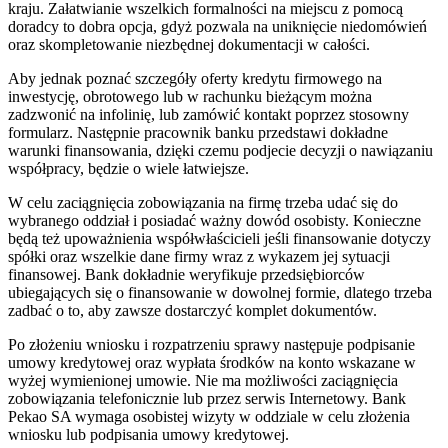
kraju. Załatwianie wszelkich formalności na miejscu z pomocą
doradcy to dobra opcja, gdyż pozwala na uniknięcie niedomówień
oraz skompletowanie niezbędnej dokumentacji w całości.
Aby jednak poznać szczegóły oferty kredytu firmowego na
inwestycję, obrotowego lub w rachunku bieżącym można
zadzwonić na infolinię, lub zamówić kontakt poprzez stosowny
formularz. Następnie pracownik banku przedstawi dokładne
warunki finansowania, dzięki czemu podjecie decyzji o nawiązaniu
współpracy, będzie o wiele łatwiejsze.
W celu zaciągnięcia zobowiązania na firmę trzeba udać się do
wybranego oddział i posiadać ważny dowód osobisty. Konieczne
będą też upoważnienia współwłaścicieli jeśli finansowanie dotyczy
spółki oraz wszelkie dane firmy wraz z wykazem jej sytuacji
finansowej. Bank dokładnie weryfikuje przedsiębiorców
ubiegających się o finansowanie w dowolnej formie, dlatego trzeba
zadbać o to, aby zawsze dostarczyć komplet dokumentów.
Po złożeniu wniosku i rozpatrzeniu sprawy następuje podpisanie
umowy kredytowej oraz wypłata środków na konto wskazane w
wyżej wymienionej umowie. Nie ma możliwości zaciągnięcia
zobowiązania telefonicznie lub przez serwis Internetowy. Bank
Pekao SA wymaga osobistej wizyty w oddziale w celu złożenia
wniosku lub podpisania umowy kredytowej.