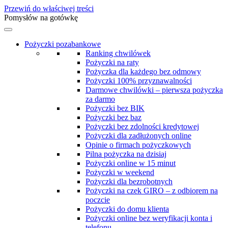
Przewiń do właściwej treści
Pomysłów na gotówkę
Pożyczki pozabankowe
Ranking chwilówek
Pożyczki na raty
Pożyczka dla każdego bez odmowy
Pożyczki 100% przyznawalności
Darmowe chwilówki – pierwsza pożyczka
za darmo
Pożyczki bez BIK
Pożyczki bez baz
Pożyczki bez zdolności kredytowej
Pożyczki dla zadłużonych online
Opinie o firmach pożyczkowych
Pilna pożyczka na dzisiaj
Pożyczki online w 15 minut
Pożyczki w weekend
Pożyczki dla bezrobotnych
Pożyczki na czek GIRO – z odbiorem na
poczcie
Pożyczki do domu klienta
Pożyczki online bez weryfikacji konta i
telefonu