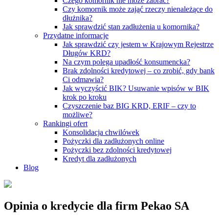
Czego komornik nie może zabrać?
Czy komornik może zająć rzeczy nienależące do
dłużnika?
Jak sprawdzić stan zadłużenia u komornika?
Przydatne informacje
Jak sprawdzić czy jestem w Krajowym Rejestrze
Długów KRD?
Na czym polega upadłość konsumencka?
Brak zdolności kredytowej – co zrobić, gdy bank
Ci odmawia?
Jak wyczyścić BIK? Usuwanie wpisów w BIK
krok po kroku
Czyszczenie baz BIG KRD, ERIF – czy to
możliwe?
Rankingi ofert
Konsolidacja chwilówek
Pożyczki dla zadłużonych online
Pożyczki bez zdolności kredytowej
Kredyt dla zadłużonych
Blog
Opinia o kredycie dla firm Pekao SA