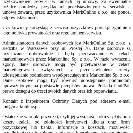
użytkownikiem serwisu w ramach tej umowy. Za ewentualne
różnice pomiędzy przykładami przedstawionymi w serwisie a
umową zawartą przez użytkownika MarkOnline z o.o. nie ponosi
odpowiedzialności.
Użytkownicy korzystają z serwisu pozyczkowy-portal.pl zgodnie z
jego polityką prywatności oraz regulaminem serwisu.
Administratorem danych osobowych jest MarkOnline Sp. z.o.o. z
siedzibą w Warszawie przy ul. Prostej 70. Dane osobowe są
przekazane dobrowolnie i będą przetwarzane w celach
marketingowych przez Markonline Sp. z o.o.. W razie wyrażenia
zgody, dane osobowe mogą być przetwarzane w celach
marketingowych związanych z przedstawieniem oferty,
udostępnianie podmiotom współpracującym z Markonline Sp. z o.o.
Dane osobowe mogą być również udostępniane podmiotom
upoważnionym na podstawie przepisów prawa. Posiada Pani/Pan
prawo dostępu do treści swoich danych oraz ich poprawiania.
Kontakt z Inspektorem Ochrony Danych pod adresem e-mail
iod@markonline.pl.
Ostateczne warunki pożyczki, czyli jej wysokość i okres spłaty oraz
koszty zależą od zdolności kredytowej klienta oraz firmy
pożyczkowej lub banku. Informacje o kosztach, możliwości
przedłużenia spłaty zobowiązania oraz konsekwencje nieterminowej