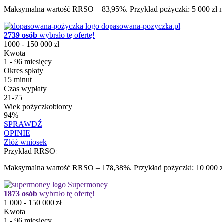
Maksymalna wartość RRSO – 83,95%. Przykład pożyczki: 5 000 zł na
dopasowana-pozyczka.pl
2739 osób
wybrało tę ofertę!
1000 - 150 000 zł
Kwota
1 - 96 miesięcy
Okres spłaty
15 minut
Czas wypłaty
21-75
Wiek pożyczkobiorcy
94%
SPRAWDŹ
OPINIE
Złóż wniosek
Przykład RRSO:
Maksymalna wartość RRSO – 178,38%. Przykład pożyczki: 10 000 zł 
Supermoney
1873 osób
wybrało tę ofertę!
1 000 - 150 000 zł
Kwota
1 - 96 miesięcy