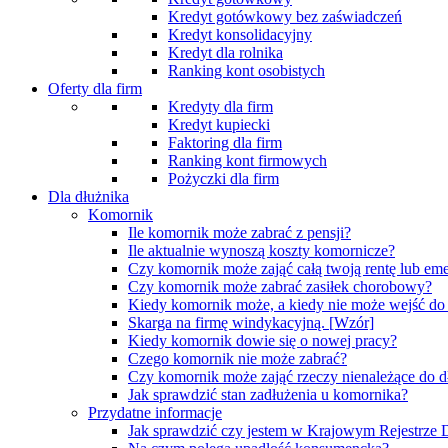
Kredyt gotówkowy bez zaświadczeń
Kredyt konsolidacyjny
Kredyt dla rolnika
Ranking kont osobistych
Oferty dla firm
Kredyty dla firm
Kredyt kupiecki
Faktoring dla firm
Ranking kont firmowych
Pożyczki dla firm
Dla dłużnika
Komornik
Ile komornik może zabrać z pensji?
Ile aktualnie wynoszą koszty komornicze?
Czy komornik może zająć całą twoją rentę lub eme
Czy komornik może zabrać zasiłek chorobowy?
Kiedy komornik może, a kiedy nie może wejść d
Skarga na firmę windykacyjną. [Wzór]
Kiedy komornik dowie się o nowej pracy?
Czego komornik nie może zabrać?
Czy komornik może zająć rzeczy nienależące do d
Jak sprawdzić stan zadłużenia u komornika?
Przydatne informacje
Jak sprawdzić czy jestem w Krajowym Rejestrz