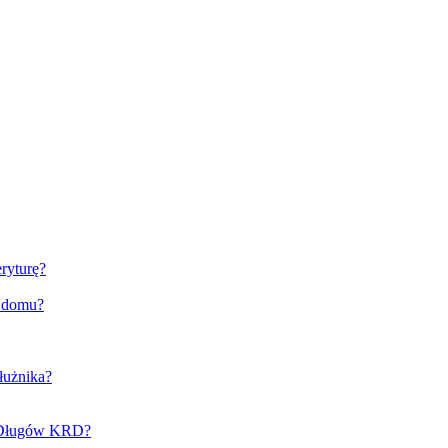
ryturę?
o domu?
łużnika?
e Długów KRD?