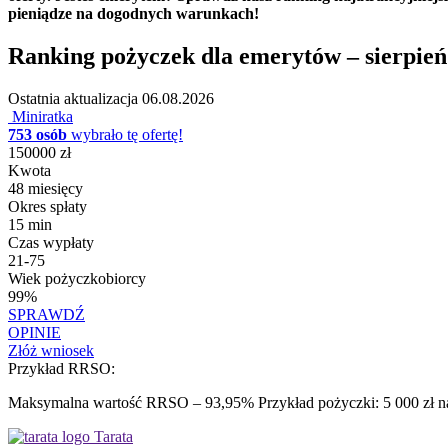
pieniądze na dogodnych warunkach!
Ranking pożyczek dla emerytów – sierpień
Ostatnia aktualizacja
06.08.2026
Miniratka
753 osób
wybrało tę ofertę!
150000 zł
Kwota
48 miesięcy
Okres spłaty
15 min
Czas wypłaty
21-75
Wiek pożyczkobiorcy
99%
SPRAWDŹ
OPINIE
Złóż wniosek
Przykład RRSO:
Maksymalna wartość RRSO – 93,95% Przykład pożyczki: 5 000 zł na 
Tarata