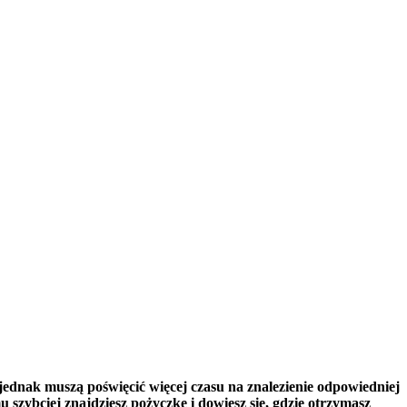
jednak muszą poświęcić więcej czasu na znalezienie odpowiedniej
 szybciej znajdziesz pożyczkę i dowiesz się, gdzie otrzymasz