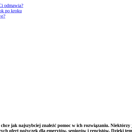
 Ci odmawia?
ok po kroku
we?
 chce jak najszybciej znaleźć pomoc w ich rozwiązaniu. Niektórzy 
ch ofert pożyczek dla emerytów, seniorów i rencistów. Dzięki temu