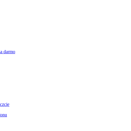
za darmo
czcie
fonu