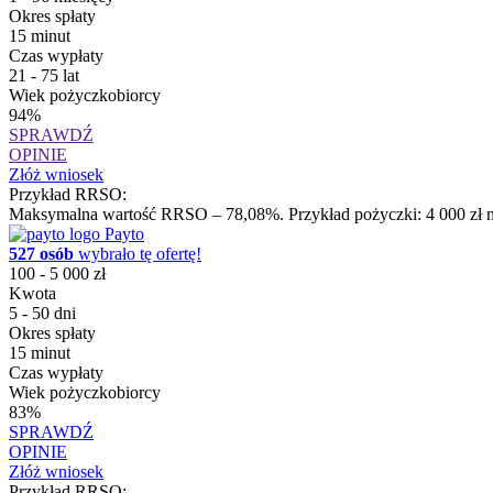
Okres spłaty
15 minut
Czas wypłaty
21 - 75 lat
Wiek pożyczkobiorcy
94%
SPRAWDŹ
OPINIE
Złóż wniosek
Przykład RRSO:
Maksymalna wartość RRSO – 78,08%. Przykład pożyczki: 4 000 zł na
Payto
527 osób
wybrało tę ofertę!
100 - 5 000 zł
Kwota
5 - 50 dni
Okres spłaty
15 minut
Czas wypłaty
Wiek pożyczkobiorcy
83%
SPRAWDŹ
OPINIE
Złóż wniosek
Przykład RRSO: