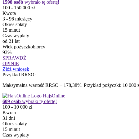
1598 osób
wybrało tę ofertę!
100 - 150 000 zł
Kwota
3 - 96 miesięcy
Okres spłaty
15 minut
Czas wypłaty
od 21 lat
Wiek pożyczkobiorcy
93%
SPRAWDŹ
OPINIE
Złóż wniosek
Przykład RRSO:
Maksymalna wartość RRSO – 178,38%. Przykład pożyczki: 10 000 zł 
HajsOnline
609 osób
wybrało tę ofertę!
100 - 10 000 zł
Kwota
31 dni
Okres spłaty
15 minut
Czas wypłaty