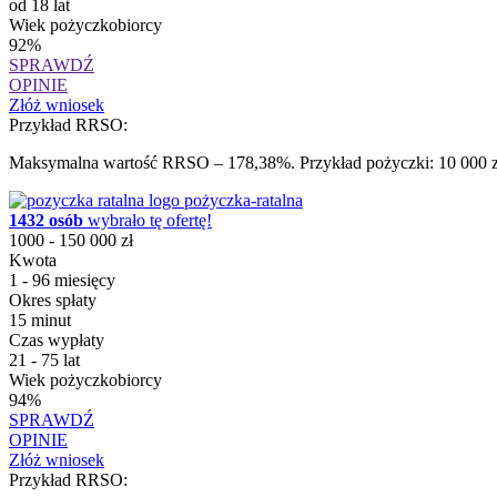
od 18 lat
Wiek pożyczkobiorcy
92%
SPRAWDŹ
OPINIE
Złóż wniosek
Przykład RRSO:
Maksymalna wartość RRSO – 178,38%. Przykład pożyczki: 10 000 zł 
pożyczka-ratalna
1432 osób
wybrało tę ofertę!
1000 - 150 000 zł
Kwota
1 - 96 miesięcy
Okres spłaty
15 minut
Czas wypłaty
21 - 75 lat
Wiek pożyczkobiorcy
94%
SPRAWDŹ
OPINIE
Złóż wniosek
Przykład RRSO: