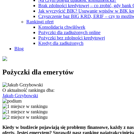
Na czym polega upadłość konsumencka?
Brak zdolności kredytowej – co zrobić, gdy bank
Jak wyczyścić BIK? Usuwanie wpisów w BIK kr
Czyszczenie baz BIG KRD, ERIF – czy to możli
Rankingi ofert
Konsolidacja chwilówek
Pożyczki dla zadłużonych online
Pożyczki bez zdolności kredytowej
Kredyt dla zadłużonych
Blog
Pożyczki dla emerytów
O aktualność rankingu dba:
Jakub Grzybowski
Kiedy w budżecie pojawiają się problemy finansowe, każdy z nas
oferty. Jesteś emerytem? Sprawdź nasz ranking najatrakcyjniejszy