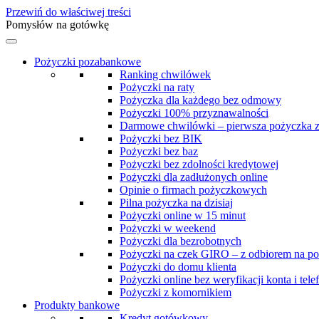
Przewiń do właściwej treści
Pomysłów na gotówkę
Pożyczki pozabankowe
Ranking chwilówek
Pożyczki na raty
Pożyczka dla każdego bez odmowy
Pożyczki 100% przyznawalności
Darmowe chwilówki – pierwsza pożyczka 
Pożyczki bez BIK
Pożyczki bez baz
Pożyczki bez zdolności kredytowej
Pożyczki dla zadłużonych online
Opinie o firmach pożyczkowych
Pilna pożyczka na dzisiaj
Pożyczki online w 15 minut
Pożyczki w weekend
Pożyczki dla bezrobotnych
Pożyczki na czek GIRO – z odbiorem na po
Pożyczki do domu klienta
Pożyczki online bez weryfikacji konta i tele
Pożyczki z komornikiem
Produkty bankowe
Kredyt gotówkowy