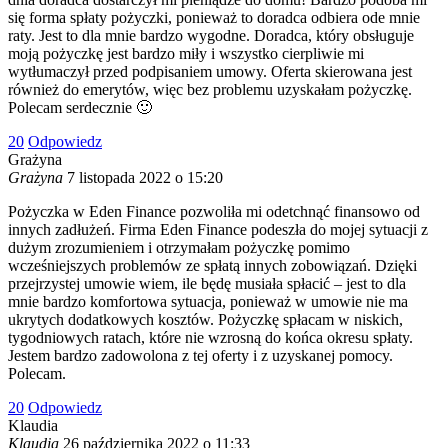
się forma spłaty pożyczki, ponieważ to doradca odbiera ode mnie
raty. Jest to dla mnie bardzo wygodne. Doradca, który obsługuje
moją pożyczkę jest bardzo miły i wszystko cierpliwie mi
wytłumaczył przed podpisaniem umowy. Oferta skierowana jest
również do emerytów, więc bez problemu uzyskałam pożyczkę.
Polecam serdecznie 🙂
2
0
Odpowiedz
Grażyna
Grażyna
7 listopada 2022 o 15:20
Pożyczka w Eden Finance pozwoliła mi odetchnąć finansowo od
innych zadłużeń. Firma Eden Finance podeszła do mojej sytuacji z
dużym zrozumieniem i otrzymałam pożyczkę pomimo
wcześniejszych problemów ze spłatą innych zobowiązań. Dzięki
przejrzystej umowie wiem, ile będę musiała spłacić – jest to dla
mnie bardzo komfortowa sytuacja, ponieważ w umowie nie ma
ukrytych dodatkowych kosztów. Pożyczkę spłacam w niskich,
tygodniowych ratach, które nie wzrosną do końca okresu spłaty.
Jestem bardzo zadowolona z tej oferty i z uzyskanej pomocy.
Polecam.
2
0
Odpowiedz
Klaudia
Klaudia
26 października 2022 o 11:33