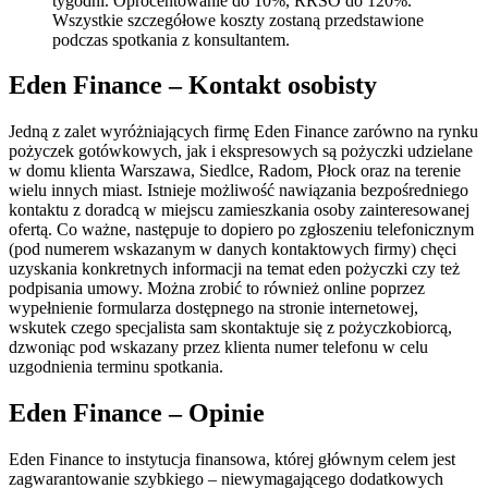
tygodni. Oprocentowanie do 10%, RRSO do 120%.
Wszystkie szczegółowe koszty zostaną przedstawione
podczas spotkania z konsultantem.
Eden Finance – Kontakt osobisty
Jedną z zalet wyróżniających firmę Eden Finance zarówno na rynku
pożyczek gotówkowych, jak i ekspresowych są pożyczki udzielane
w domu klienta Warszawa, Siedlce, Radom, Płock oraz na terenie
wielu innych miast. Istnieje możliwość nawiązania bezpośredniego
kontaktu z doradcą w miejscu zamieszkania osoby zainteresowanej
ofertą. Co ważne, następuje to dopiero po zgłoszeniu telefonicznym
(pod numerem wskazanym w danych kontaktowych firmy) chęci
uzyskania konkretnych informacji na temat eden pożyczki czy też
podpisania umowy. Można zrobić to również online poprzez
wypełnienie formularza dostępnego na stronie internetowej,
wskutek czego specjalista sam skontaktuje się z pożyczkobiorcą,
dzwoniąc pod wskazany przez klienta numer telefonu w celu
uzgodnienia terminu spotkania.
Eden Finance – Opinie
Eden Finance to instytucja finansowa, której głównym celem jest
zagwarantowanie szybkiego – niewymagającego dodatkowych