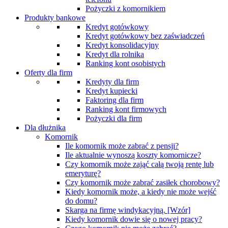
Pożyczki z komornikiem
Produkty bankowe
Kredyt gotówkowy
Kredyt gotówkowy bez zaświadczeń
Kredyt konsolidacyjny
Kredyt dla rolnika
Ranking kont osobistych
Oferty dla firm
Kredyty dla firm
Kredyt kupiecki
Faktoring dla firm
Ranking kont firmowych
Pożyczki dla firm
Dla dłużnika
Komornik
Ile komornik może zabrać z pensji?
Ile aktualnie wynoszą koszty komornicze?
Czy komornik może zająć całą twoją rentę lub
emeryturę?
Czy komornik może zabrać zasiłek chorobowy?
Kiedy komornik może, a kiedy nie może wejść
do domu?
Skarga na firmę windykacyjną. [Wzór]
Kiedy komornik dowie się o nowej pracy?