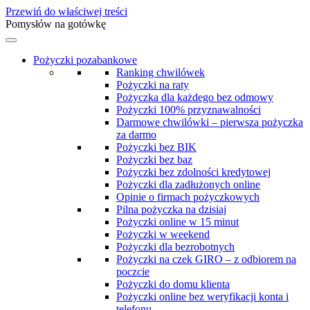
Przewiń do właściwej treści
Pomysłów na gotówkę
Pożyczki pozabankowe
Ranking chwilówek
Pożyczki na raty
Pożyczka dla każdego bez odmowy
Pożyczki 100% przyznawalności
Darmowe chwilówki – pierwsza pożyczka
za darmo
Pożyczki bez BIK
Pożyczki bez baz
Pożyczki bez zdolności kredytowej
Pożyczki dla zadłużonych online
Opinie o firmach pożyczkowych
Pilna pożyczka na dzisiaj
Pożyczki online w 15 minut
Pożyczki w weekend
Pożyczki dla bezrobotnych
Pożyczki na czek GIRO – z odbiorem na
poczcie
Pożyczki do domu klienta
Pożyczki online bez weryfikacji konta i
telefonu