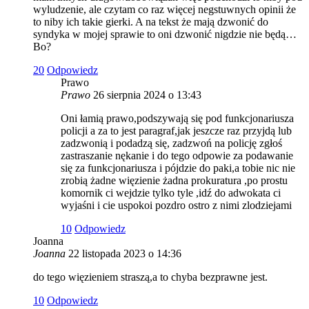
wyludzenie, ale czytam co raz więcej negstuwnych opinii że
to niby ich takie gierki. A na tekst że mają dzwonić do
syndyka w mojej sprawie to oni dzwonić nigdzie nie będą…
Bo?
2
0
Odpowiedz
Prawo
Prawo
26 sierpnia 2024 o 13:43
Oni łamią prawo,podszywają się pod funkcjonariusza
policji a za to jest paragraf,jak jeszcze raz przyjdą lub
zadzwonią i podadzą się, zadzwoń na policję zgłoś
zastraszanie nękanie i do tego odpowie za podawanie
się za funkcjonariusza i pójdzie do paki,a tobie nic nie
zrobią żadne więzienie żadna prokuratura ,po prostu
komornik ci wejdzie tylko tyle ,idź do adwokata ci
wyjaśni i cie uspokoi pozdro ostro z nimi zlodziejami
1
0
Odpowiedz
Joanna
Joanna
22 listopada 2023 o 14:36
do tego więzieniem straszą,a to chyba bezprawne jest.
1
0
Odpowiedz