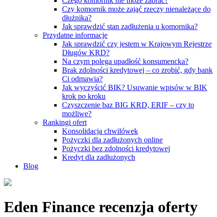
Czego komornik nie może zabrać?
Czy komornik może zająć rzeczy nienależące do
dłużnika?
Jak sprawdzić stan zadłużenia u komornika?
Przydatne informacje
Jak sprawdzić czy jestem w Krajowym Rejestrze
Długów KRD?
Na czym polega upadłość konsumencka?
Brak zdolności kredytowej – co zrobić, gdy bank
Ci odmawia?
Jak wyczyścić BIK? Usuwanie wpisów w BIK
krok po kroku
Czyszczenie baz BIG KRD, ERIF – czy to
możliwe?
Rankingi ofert
Konsolidacja chwilówek
Pożyczki dla zadłużonych online
Pożyczki bez zdolności kredytowej
Kredyt dla zadłużonych
Blog
Eden Finance
recenzja oferty