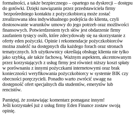
formalności, a także bezpiecznego – opartego na dyskrecji – dostępu
do gotówki. Dzięki nawiązaniu przez przedstawiciela firmy
bezpośredniego kontaktu z pożyczkobiorcą może zostać
zrealizowana idea indywidualnego podejścia do klienta, czyli
dostosowanie warunków umowy do jego potrzeb oraz możliwości
finansowych. Potwierdzeniem tych słów jest obdarzenie firmy
zaufaniem tysięcy osób, które zdecydowały się na skorzystanie z
oferty eden pożyczki. Opinie i rekomendacje pożyczkobiorców
można znaleźć na dostępnych dla każdego forach oraz stronach
tematycznych. Ich użytkownicy określają obsługę klienta nie tylko
jako szybką, ale także fachową. Ważnym aspektem, akcentowanym
przez korzystających z usług firmy jest również niższy koszt spłaty
w porównaniu z innymi pożyczkami internetowymi oraz brak
konieczności weryfikowania pożyczkobiorcy w systemie BIK czy
obecności poręczycieli. Ponadto warto zwrócić uwagę na
dostępność ofert specjalnych dla studentów, emerytów lub
rencistów.
Pamiętaj, że zostawiając komentarz pomagasz innym!
Jeśli korzystałeś już z usług firmy Eden Finance zostaw swoją
opinię.