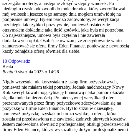
szczegółami oferty, a następnie złożyć wstępny wniosek. Po
niedługim czasie oddzwonił do mnie doradca, który zweryfikował
mój wniosek i jeszcze tego samego dnia mogłem umówić się na
podpisanie umowy. Byłem bardzo zadowolony, że weryfikacja
przebiegła tak szybko i pozytywnie, ponieważ ostatecznie
otrzymałem dokładnie taką ilość gotówki, jaka była mi potrzebna.
Co najważniejsze, umowa była czytelna i nie zawierała
dodatkowych opłat. Osobiście uważam, że zdecydowanie warto
zainteresować się ofertą firmy Eden Finance, ponieważ z pewnością
każdy odnajdzie ofertę również dla siebie.
1
0
Odpowiedz
Beata
Beata
9 stycznia 2023 o 14:26
Nigdy wcześniej nie korzystałam z usług firm pożyczkowych,
ponieważ nie miałam takiej potrzeby. Jednak nadchodzący Nowy
Rok zweryfikował moją sytuację finansową i taka pomoc okazała
się dla mnie koniecznością. Po intensywnej weryfikacji ofert
prezentowanych przez firmy pożyczkowe zdecydowałam się na
pożyczkę w firmie Eden Finance. Był to strzał w dziesiątkę,
ponieważ pożyczkę uzyskałam bardzo szybko, a oferta, która
została mi przedstawiona nie zawierała żadnych ukrytych kosztów.
Jestem zadowolona również z profesjonalnej obsługi przedstawicieli
firmy Eden Finance, którzy wykazali się dużym profesjonalizmem i