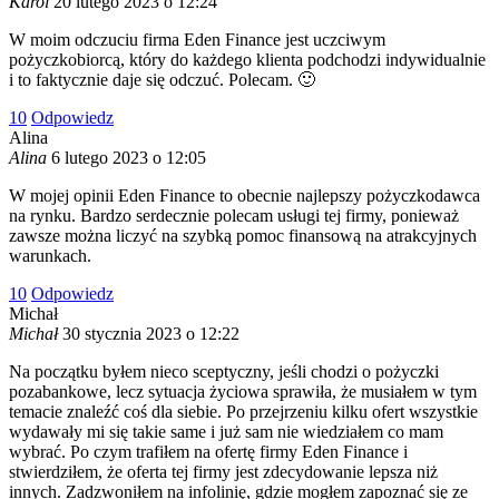
Karol
20 lutego 2023 o 12:24
W moim odczuciu firma Eden Finance jest uczciwym
pożyczkobiorcą, który do każdego klienta podchodzi indywidualnie
i to faktycznie daje się odczuć. Polecam. 🙂
1
0
Odpowiedz
Alina
Alina
6 lutego 2023 o 12:05
W mojej opinii Eden Finance to obecnie najlepszy pożyczkodawca
na rynku. Bardzo serdecznie polecam usługi tej firmy, ponieważ
zawsze można liczyć na szybką pomoc finansową na atrakcyjnych
warunkach.
1
0
Odpowiedz
Michał
Michał
30 stycznia 2023 o 12:22
Na początku byłem nieco sceptyczny, jeśli chodzi o pożyczki
pozabankowe, lecz sytuacja życiowa sprawiła, że musiałem w tym
temacie znaleźć coś dla siebie. Po przejrzeniu kilku ofert wszystkie
wydawały mi się takie same i już sam nie wiedziałem co mam
wybrać. Po czym trafiłem na ofertę firmy Eden Finance i
stwierdziłem, że oferta tej firmy jest zdecydowanie lepsza niż
innych. Zadzwoniłem na infolinię, gdzie mogłem zapoznać się ze