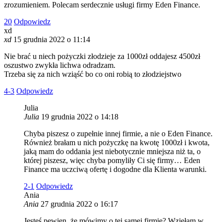
zrozumieniem. Polecam serdecznie usługi firmy Eden Finance.
2
0
Odpowiedz
xd
xd
15 grudnia 2022 o 11:14
Nie brać u niech pożyczki złodzieje za 1000zł oddajesz 4500zł
oszustwo zwykła lichwa odradzam.
Trzeba się za nich wziąść bo co oni robią to złodziejstwo
4
-3
Odpowiedz
Julia
Julia
19 grudnia 2022 o 14:18
Chyba piszesz o zupełnie innej firmie, a nie o Eden Finance.
Również brałam u nich pożyczkę na kwotę 1000zł i kwota,
jaką mam do oddania jest niebotycznie mniejsza niż ta, o
której piszesz, więc chyba pomyliły Ci się firmy… Eden
Finance ma uczciwą ofertę i dogodne dla Klienta warunki.
2
-1
Odpowiedz
Ania
Ania
27 grudnia 2022 o 16:17
Jesteś pewien, że mówimy o tej samej firmie? Wzięłam w