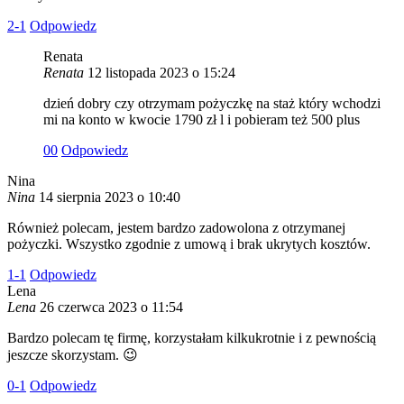
2
-1
Odpowiedz
Renata
Renata
12 listopada 2023 o 15:24
dzień dobry czy otrzymam pożyczkę na staż który wchodzi
mi na konto w kwocie 1790 zł l i pobieram też 500 plus
0
0
Odpowiedz
Nina
Nina
14 sierpnia 2023 o 10:40
Również polecam, jestem bardzo zadowolona z otrzymanej
pożyczki. Wszystko zgodnie z umową i brak ukrytych kosztów.
1
-1
Odpowiedz
Lena
Lena
26 czerwca 2023 o 11:54
Bardzo polecam tę firmę, korzystałam kilkukrotnie i z pewnością
jeszcze skorzystam. 😉
0
-1
Odpowiedz