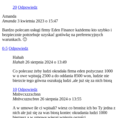
2
0
Odpowiedz
Amanda
Amanda
3 kwietnia 2023 o 15:47
Bardzo polecam usługi firmy Eden Finance każdemu kto szybko i
bezpiecznie potrzebuje uzyskać gotówkę na preferencyjnych
warunkach. 🙂
0
-5
Odpowiedz
Hahah
Hahah
26 sierpnia 2024 o 13:49
Co polecasz żeby ludzi okradała firma eden pożyczasz 1000
w u owe wpisują 2500 a do oddania 8500 won, ludzie nie
bierzcie tego gówna oszukują ludzi ,ale już się za nich biorą
1
0
Odpowiedz
Mnbvcxzzxcbnn
Mnbvcxzzxcbnn
26 sierpnia 2024 o 13:55
A w umowe ile ci wpisali? wiesz co bronisz ich bo Ty jedna z
nich ale już się za was biorą koniec okradania ludzi 1000
bierzesz a w umowe więcej wpisują oszuści