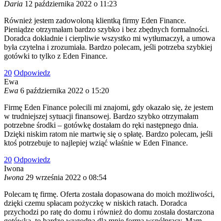
Daria
12 października 2022 o 11:23
Również jestem zadowoloną klientką firmy Eden Finance.
Pieniądze otrzymałam bardzo szybko i bez zbędnych formalności.
Doradca dokładnie i cierpliwie wszystko mi wytłumaczył, a umowa
była czytelna i zrozumiała. Bardzo polecam, jeśli potrzeba szybkiej
gotówki to tylko z Eden Finance.
2
0
Odpowiedz
Ewa
Ewa
6 października 2022 o 15:20
Firmę Eden Finance polecili mi znajomi, gdy okazało się, że jestem
w trudniejszej sytuacji finansowej. Bardzo szybko otrzymałam
potrzebne środki – gotówkę dostałam do ręki następnego dnia.
Dzięki niskim ratom nie martwię się o spłatę. Bardzo polecam, jeśli
ktoś potrzebuje to najlepiej wziąć właśnie w Eden Finance.
2
0
Odpowiedz
Iwona
Iwona
29 września 2022 o 08:54
Polecam tę firmę. Oferta została dopasowana do moich możliwości,
dzięki czemu spłacam pożyczkę w niskich ratach. Doradca
przychodzi po ratę do domu i również do domu została dostarczona
gotówka, to bardzo wygodna dla mnie forma współpracy. Mam