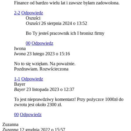
Finance od bardzo wielu lat i zawsze byłam zadowolona.
2
-2
Odpowiedz
Oszuści
Oszuści
26 sierpnia 2024 o 13:52
Bo Ty jesteś pracownik ich I bronisz firmy
0
0
Odpowiedz
Iwona
Iwona
23 lutego 2023 o 15:16
No to się wzięłam. Na poważnie.
Pozdrawiam. Rozwścieczona
1
-1
Odpowiedz
Bayer
Bayer
23 listopada 2023 o 12:37
To jest nieprawdziwy komentarz! Przy pożyczce 1000zł do
zwrotu jest około 2300 zł.
0
0
Odpowiedz
Zuzanna
Zuzanna
12 grudnia 2022 o 15:57