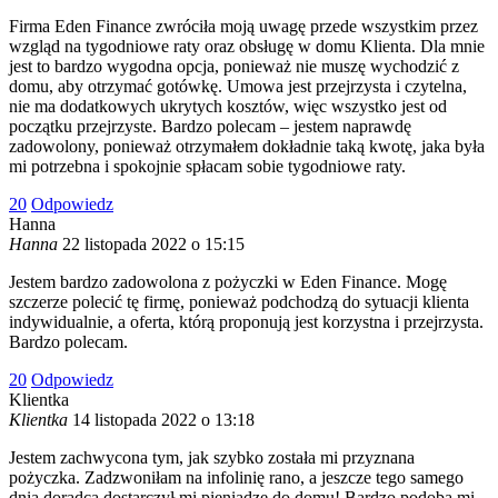
Firma Eden Finance zwróciła moją uwagę przede wszystkim przez
wzgląd na tygodniowe raty oraz obsługę w domu Klienta. Dla mnie
jest to bardzo wygodna opcja, ponieważ nie muszę wychodzić z
domu, aby otrzymać gotówkę. Umowa jest przejrzysta i czytelna,
nie ma dodatkowych ukrytych kosztów, więc wszystko jest od
początku przejrzyste. Bardzo polecam – jestem naprawdę
zadowolony, ponieważ otrzymałem dokładnie taką kwotę, jaka była
mi potrzebna i spokojnie spłacam sobie tygodniowe raty.
2
0
Odpowiedz
Hanna
Hanna
22 listopada 2022 o 15:15
Jestem bardzo zadowolona z pożyczki w Eden Finance. Mogę
szczerze polecić tę firmę, ponieważ podchodzą do sytuacji klienta
indywidualnie, a oferta, którą proponują jest korzystna i przejrzysta.
Bardzo polecam.
2
0
Odpowiedz
Klientka
Klientka
14 listopada 2022 o 13:18
Jestem zachwycona tym, jak szybko została mi przyznana
pożyczka. Zadzwoniłam na infolinię rano, a jeszcze tego samego
dnia doradca dostarczył mi pieniądze do domu! Bardzo podoba mi