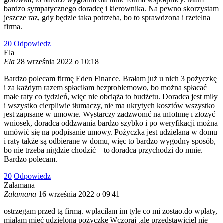
bardzo sympatycznego doradcę i kierownika. Na pewno skorzystam
jeszcze raz, gdy będzie taka potrzeba, bo to sprawdzona i rzetelna
firma.
2
0
Odpowiedz
Ela
Ela
28 września 2022 o 10:18
Bardzo polecam firmę Eden Finance. Brałam już u nich 3 pożyczkę
i za każdym razem spłaciłam bezproblemowo, bo można spłacać
małe raty co tydzień, więc nie obciąża to budżetu. Doradca jest miły
i wszystko cierpliwie tłumaczy, nie ma ukrytych kosztów wszystko
jest zapisane w umowie. Wystarczy zadzwonić na infolinię i złożyć
wniosek, doradca oddzwania bardzo szybko i po weryfikacji można
umówić się na podpisanie umowy. Pożyczka jest udzielana w domu
i raty także są odbierane w domu, więc to bardzo wygodny sposób,
bo nie trzeba nigdzie chodzić – to doradca przychodzi do mnie.
Bardzo polecam.
2
0
Odpowiedz
Zalamana
Zalamana
16 września 2022 o 09:41
ostrzegam przed tą firmą. wpłaciłam im tyle co mi zostao.do wpłaty,
miałam mieć udzielona pożyczkę Wczoraj .ale przedstawiciel nie