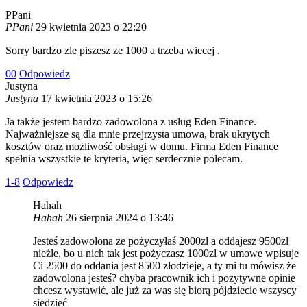
PPani
PPani
29 kwietnia 2023 o 22:20
Sorry bardzo zle piszesz ze 1000 a trzeba wiecej .
0
0
Odpowiedz
Justyna
Justyna
17 kwietnia 2023 o 15:26
Ja także jestem bardzo zadowolona z usług Eden Finance.
Najważniejsze są dla mnie przejrzysta umowa, brak ukrytych
kosztów oraz możliwość obsługi w domu. Firma Eden Finance
spełnia wszystkie te kryteria, więc serdecznie polecam.
1
-8
Odpowiedz
Hahah
Hahah
26 sierpnia 2024 o 13:46
Jesteś zadowolona ze pożyczyłaś 2000zl a oddajesz 9500zl
nieźle, bo u nich tak jest pożyczasz 1000zl w umowe wpisuje
Ci 2500 do oddania jest 8500 złodzieje, a ty mi tu mówisz że
zadowolona jesteś? chyba pracownik ich i pozytywne opinie
chcesz wystawić, ale już za was się biorą pójdziecie wszyscy
siedzieć