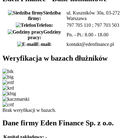
Siedziba
ul. Kuszników 30a, 03-272
firmy:
Warszawa
Telefon:
797 705 110 ; 797 703 503
Godziny
Pn. - Pt.: 8.00 - 18.00
pracy:
E-mail:
kontakt@edenfinance.pl
Weryfikacja w bazach dłużników
Brak weryfikacji w bazach.
Dane firmy Eden Finance Sp. z o.o.
Kapitał zakładowy:
-