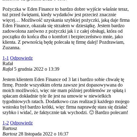
Pożyczka w Eden Finance to bardzo dobre wyjście właśnie teraz,
tuż przed świętami, kiedy wydatków jest przecież znacznie
więcej… Możliwość uzyskania szybkiej pożyczki, jaką daje firma
Eden Finance, okazała się strzałem w dziesiątkę. Jestem bardzo
zadowolona zarówno z pożyczki jak i z całej obsługi, która od
początku do końca dba o komfort i bezpieczeństwo mnie, jako
klienta. Z pewnością będę polecała tę firmę dalej! Pozdrawiam,
Zuzanna.
1
-1
Odpowiedz
Rafał
Rafał
5 grudnia 2022 o 13:39
Jestem klientem Eden Finance od 3 lat i bardzo sobie chwalę tę
firmę. Przede wszystkim oferta zawsze jest dopasowywana do
moich możliwości, więc nie mam później problemów ze spłatą i
spłacam dokładnie tyle ile jest na umowie w niewielkich
tygodniowych ratach. Dodatkowo czas realizacji każdego mojego
wniosku był bardzo krótki, więc firma naprawdę stara się działać
szybko i widać, że faktycznie tak wychodzi. 🙂 Bardzo polecam!
1
-2
Odpowiedz
Bartosz
Bartosz
28 listopada 2022 o 16:37