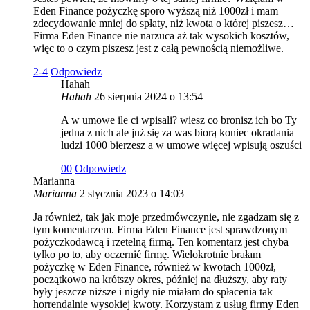
Eden Finance pożyczkę sporo wyższą niż 1000zł i mam
zdecydowanie mniej do spłaty, niż kwota o której piszesz…
Firma Eden Finance nie narzuca aż tak wysokich kosztów,
więc to o czym piszesz jest z całą pewnością niemożliwe.
2
-4
Odpowiedz
Hahah
Hahah
26 sierpnia 2024 o 13:54
A w umowe ile ci wpisali? wiesz co bronisz ich bo Ty
jedna z nich ale już się za was biorą koniec okradania
ludzi 1000 bierzesz a w umowe więcej wpisują oszuści
0
0
Odpowiedz
Marianna
Marianna
2 stycznia 2023 o 14:03
Ja również, tak jak moje przedmówczynie, nie zgadzam się z
tym komentarzem. Firma Eden Finance jest sprawdzonym
pożyczkodawcą i rzetelną firmą. Ten komentarz jest chyba
tylko po to, aby oczernić firmę. Wielokrotnie brałam
pożyczkę w Eden Finance, również w kwotach 1000zł,
początkowo na krótszy okres, później na dłuższy, aby raty
były jeszcze niższe i nigdy nie miałam do spłacenia tak
horrendalnie wysokiej kwoty. Korzystam z usług firmy Eden