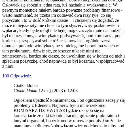
Człowiek się spóźni z jedną ratą, już nachalnie wydzwaniają. W
pewnym momencie miałem bardzo poważne problemy finansowe -
warto nadmienić, że trzeba im oddawać dwa razy tyle, co się
pożyczało i to w dość krótkim czasie – i chciałem się dogadać, że
może mniejsze raty. nie chcieli o tym słyszeć, więc postanowiłem
wpłacać, kiedy będę mógł i ile będę mógł. zaczęto mnie nachodzić i
był nieprzyjemny, a windykator podszywał się pod komisarza, pod
kuriera – przypisywał sobie różne stanowiska. ogólnie rzecz
ujmując, praktyki windykacyjne są nielegalne i powinna wjechać
tam prokuratura. dziwię się, że jeszcze nikt się nimi nie
zainteresował. bardzo się cieszę, że uwolniłem się w końcu od nich i
spłaciłem pożyczkę. choć naprawdę to był koszmar, współpracować
z nimi.
10
0
Odpowiedz
Ciotka klotka
Ciotka klotka
12 maja 2023 o 12:03
Ogłosiłem upadłość konsumencka, I od ogłoszenia zaczęły się
problemy z Edenem. Najpierw był u mnie rzekomo
KOMISARZ DZIEWULSKI gdzie okazało się na
komisariacie że nikt taki nie pracuje, grozenie prokuratura i
innymi organami, bo rzekomo w umowie podpisałam że nie
mam innych dlugow/zobowiązań więc podchodzi to niby pod