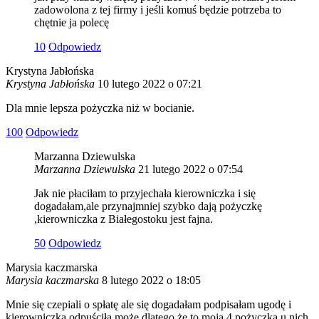
zadowolona z tej firmy i jeśli komuś będzie potrzeba to
chętnie ja polecę
1
0
Odpowiedz
Krystyna Jabłońska
Krystyna Jabłońska
10 lutego 2022 o 07:21
Dla mnie lepsza pożyczka niż w bocianie.
10
0
Odpowiedz
Marzanna Dziewulska
Marzanna Dziewulska
21 lutego 2022 o 07:54
Jak nie płaciłam to przyjechała kierowniczka i się
dogadałam,ale przynajmniej szybko dają pożyczkę
,kierowniczka z Białegostoku jest fajna.
5
0
Odpowiedz
Marysia kaczmarska
Marysia kaczmarska
8 lutego 2022 o 18:05
Mnie się czepiali o spłatę ale się dogadałam podpisałam ugodę i
kierowniczka odpuściła,może dlatego że to moja 4 pożyczka u nich.