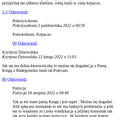
przyjechał nie odbiera telefonu. robią ludzi w ciula krętacze.
2
-3
Odpowiedz
Pokrzywdzona
Pokrzywdzona
2 października 2022 o 00:59
Potwierdzam. Krętacze.
0
0
Odpowiedz
Krystyna Dziewulska
Krystyna Dziewulska
22 lutego 2022 o 11:03
Jak się ma dobrą kierowniczkę to można się dogadać,ja z Panią
Kingą z Białegostoku mam ok.Polecam.
8
0
Odpowiedz
Patrycja
Patrycja
18 sierpnia 2022 o 09:49
Tak ja też mam panią Kingę i jest super . Można się dogadać .
Jeśli spłacasz normalnie to nie ma żadnych problemów a jeśli
nie to wiadomo że czeka windykacja a później komornik tak
jak przy każdej wziętej pożyczce . W każdym razie jestem