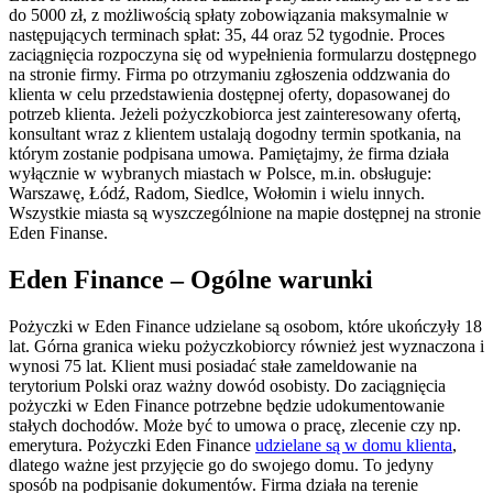
do 5000 zł, z możliwością spłaty zobowiązania maksymalnie w
następujących terminach spłat: 35, 44 oraz 52 tygodnie. Proces
zaciągnięcia rozpoczyna się od wypełnienia formularzu dostępnego
na stronie firmy. Firma po otrzymaniu zgłoszenia oddzwania do
klienta w celu przedstawienia dostępnej oferty, dopasowanej do
potrzeb klienta. Jeżeli pożyczkobiorca jest zainteresowany ofertą,
konsultant wraz z klientem ustalają dogodny termin spotkania, na
którym zostanie podpisana umowa. Pamiętajmy, że firma działa
wyłącznie w wybranych miastach w Polsce, m.in. obsługuje:
Warszawę, Łódź, Radom, Siedlce, Wołomin i wielu innych.
Wszystkie miasta są wyszczególnione na mapie dostępnej na stronie
Eden Finanse.
Eden Finance – Ogólne warunki
Pożyczki w Eden Finance udzielane są osobom, które ukończyły 18
lat. Górna granica wieku pożyczkobiorcy również jest wyznaczona i
wynosi 75 lat. Klient musi posiadać stałe zameldowanie na
terytorium Polski oraz ważny dowód osobisty. Do zaciągnięcia
pożyczki w Eden Finance potrzebne będzie udokumentowanie
stałych dochodów. Może być to umowa o pracę, zlecenie czy np.
emerytura. Pożyczki Eden Finance
udzielane są w domu klienta
,
dlatego ważne jest przyjęcie go do swojego domu. To jedyny
sposób na podpisanie dokumentów. Firma działa na terenie