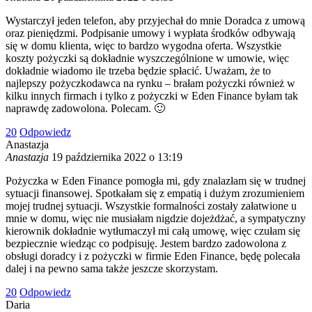
Wystarczył jeden telefon, aby przyjechał do mnie Doradca z umową
oraz pieniędzmi. Podpisanie umowy i wypłata środków odbywają
się w domu klienta, więc to bardzo wygodna oferta. Wszystkie
koszty pożyczki są dokładnie wyszczególnione w umowie, więc
dokładnie wiadomo ile trzeba będzie spłacić. Uważam, że to
najlepszy pożyczkodawca na rynku – brałam pożyczki również w
kilku innych firmach i tylko z pożyczki w Eden Finance byłam tak
naprawdę zadowolona. Polecam. 🙂
2
0
Odpowiedz
Anastazja
Anastazja
19 października 2022 o 13:19
Pożyczka w Eden Finance pomogła mi, gdy znalazłam się w trudnej
sytuacji finansowej. Spotkałam się z empatią i dużym zrozumieniem
mojej trudnej sytuacji. Wszystkie formalności zostały załatwione u
mnie w domu, więc nie musiałam nigdzie dojeżdżać, a sympatyczny
kierownik dokładnie wytłumaczył mi całą umowę, więc czułam się
bezpiecznie wiedząc co podpisuję. Jestem bardzo zadowolona z
obsługi doradcy i z pożyczki w firmie Eden Finance, będę polecała
dalej i na pewno sama także jeszcze skorzystam.
2
0
Odpowiedz
Daria