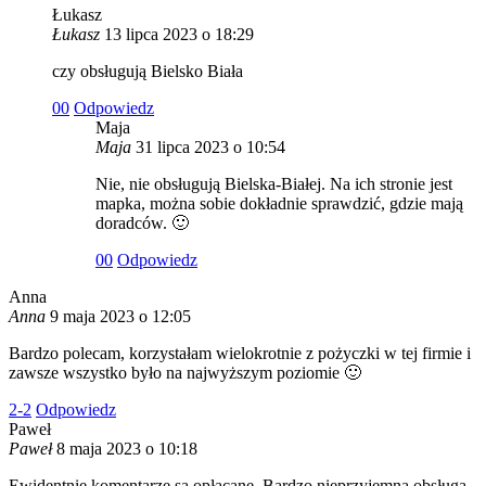
Łukasz
Łukasz
13 lipca 2023 o 18:29
czy obsługują Bielsko Biała
0
0
Odpowiedz
Maja
Maja
31 lipca 2023 o 10:54
Nie, nie obsługują Bielska-Białej. Na ich stronie jest
mapka, można sobie dokładnie sprawdzić, gdzie mają
doradców. 🙂
0
0
Odpowiedz
Anna
Anna
9 maja 2023 o 12:05
Bardzo polecam, korzystałam wielokrotnie z pożyczki w tej firmie i
zawsze wszystko było na najwyższym poziomie 🙂
2
-2
Odpowiedz
Paweł
Paweł
8 maja 2023 o 10:18
Ewidentnie komentarze są opłacane. Bardzo nieprzyjemna obsługa.