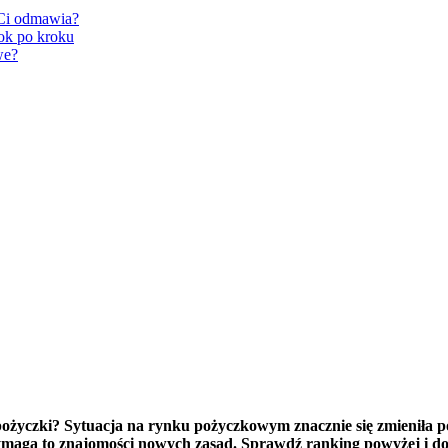
 Ci odmawia?
ok po kroku
we?
 pożyczki? Sytuacja na rynku pożyczkowym znacznie się zmieniła 
ymaga to znajomości nowych zasad. Sprawdź ranking powyżej i dowi