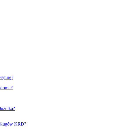
ryturę?
o domu?
łużnika?
e Długów KRD?