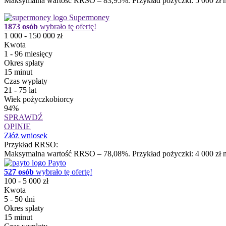
Maksymalna wartość RRSO – 83,95%. Przykład pożyczki: 5 000 zł na
Supermoney
1873 osób
wybrało tę ofertę!
1 000 - 150 000 zł
Kwota
1 - 96 miesięcy
Okres spłaty
15 minut
Czas wypłaty
21 - 75 lat
Wiek pożyczkobiorcy
94%
SPRAWDŹ
OPINIE
Złóż wniosek
Przykład RRSO:
Maksymalna wartość RRSO – 78,08%. Przykład pożyczki: 4 000 zł na
Payto
527 osób
wybrało tę ofertę!
100 - 5 000 zł
Kwota
5 - 50 dni
Okres spłaty
15 minut