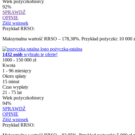
Wiek pożyczkobiorcy
92%
SPRAWDŹ
OPINIE
Złóż wniosek
Przykład RRSO:
Maksymalna wartość RRSO – 178,38%. Przykład pożyczki: 10 000 zł 
pożyczka-ratalna
1432 osób
wybrało tę ofertę!
1000 - 150 000 zł
Kwota
1 - 96 miesięcy
Okres spłaty
15 minut
Czas wypłaty
21 - 75 lat
Wiek pożyczkobiorcy
94%
SPRAWDŹ
OPINIE
Złóż wniosek
Przykład RRSO: