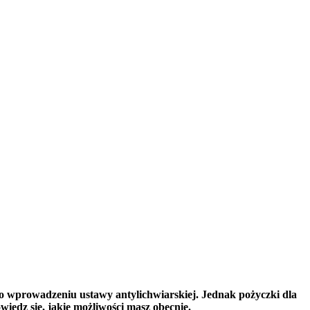
po wprowadzeniu ustawy antylichwiarskiej. Jednak pożyczki dla
edz się, jakie możliwości masz obecnie.