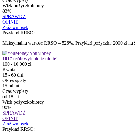
Czas wypłaty
Wiek pożyczkobiorcy
83%
SPRAWDŹ
OPINIE
Złóż wniosek
Przykład RRSO:
Maksymalna wartość RRSO – 526%. Przykład pożyczki: 2000 zł na 91
YouMoney
1017 osób
wybrało tę ofertę!
100 - 10 000 zł
Kwota
15 - 60 dni
Okres spłaty
15 minut
Czas wypłaty
od 18 lat
Wiek pożyczkobiorcy
90%
SPRAWDŹ
OPINIE
Złóż wniosek
Przykład RRSO: