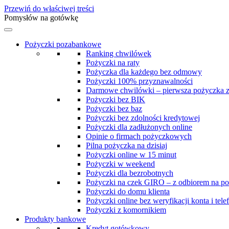
Przewiń do właściwej treści
Pomysłów na gotówkę
Pożyczki pozabankowe
Ranking chwilówek
Pożyczki na raty
Pożyczka dla każdego bez odmowy
Pożyczki 100% przyznawalności
Darmowe chwilówki – pierwsza pożyczka 
Pożyczki bez BIK
Pożyczki bez baz
Pożyczki bez zdolności kredytowej
Pożyczki dla zadłużonych online
Opinie o firmach pożyczkowych
Pilna pożyczka na dzisiaj
Pożyczki online w 15 minut
Pożyczki w weekend
Pożyczki dla bezrobotnych
Pożyczki na czek GIRO – z odbiorem na po
Pożyczki do domu klienta
Pożyczki online bez weryfikacji konta i tele
Pożyczki z komornikiem
Produkty bankowe
Kredyt gotówkowy