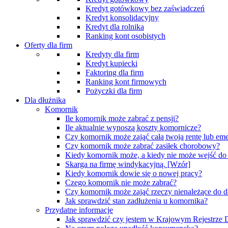
Kredyt gotówkowy bez zaświadczeń
Kredyt konsolidacyjny
Kredyt dla rolnika
Ranking kont osobistych
Oferty dla firm
Kredyty dla firm
Kredyt kupiecki
Faktoring dla firm
Ranking kont firmowych
Pożyczki dla firm
Dla dłużnika
Komornik
Ile komornik może zabrać z pensji?
Ile aktualnie wynoszą koszty komornicze?
Czy komornik może zająć całą twoją rentę lub eme
Czy komornik może zabrać zasiłek chorobowy?
Kiedy komornik może, a kiedy nie może wejść d
Skarga na firmę windykacyjną. [Wzór]
Kiedy komornik dowie się o nowej pracy?
Czego komornik nie może zabrać?
Czy komornik może zająć rzeczy nienależące do d
Jak sprawdzić stan zadłużenia u komornika?
Przydatne informacje
Jak sprawdzić czy jestem w Krajowym Rejestrz