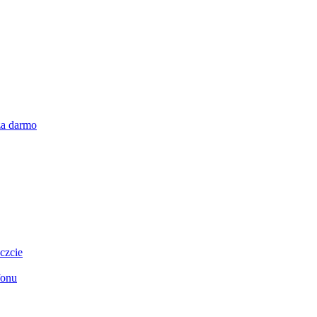
za darmo
czcie
fonu