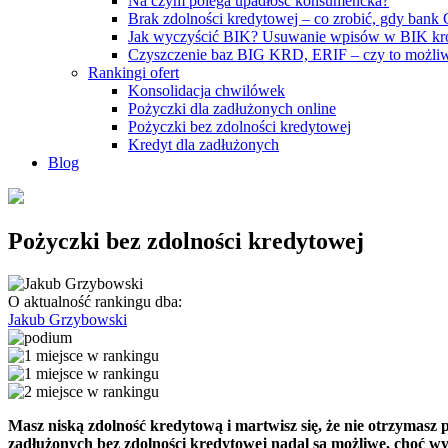
Na czym polega upadłość konsumencka?
Brak zdolności kredytowej – co zrobić, gdy bank
Jak wyczyścić BIK? Usuwanie wpisów w BIK kr
Czyszczenie baz BIG KRD, ERIF – czy to możli
Rankingi ofert
Konsolidacja chwilówek
Pożyczki dla zadłużonych online
Pożyczki bez zdolności kredytowej
Kredyt dla zadłużonych
Blog
Pożyczki bez zdolności kredytowej
O aktualność rankingu dba:
Jakub Grzybowski
Masz niską zdolność kredytową i martwisz się, że nie otrzymasz
zadłużonych bez zdolności kredytowej nadal są możliwe, choć w