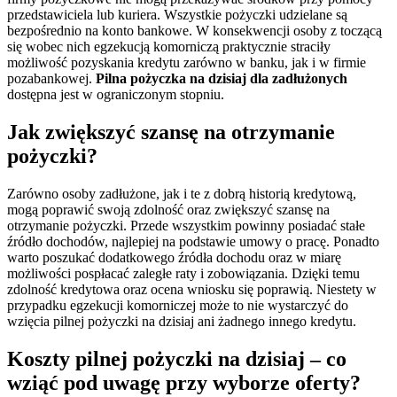
przedstawiciela lub kuriera. Wszystkie pożyczki udzielane są
bezpośrednio na konto bankowe. W konsekwencji osoby z toczącą
się wobec nich egzekucją komorniczą praktycznie straciły
możliwość pozyskania kredytu zarówno w banku, jak i w firmie
pozabankowej.
Pilna pożyczka na dzisiaj dla zadłużonych
dostępna jest w ograniczonym stopniu.
Jak zwiększyć szansę na otrzymanie
pożyczki?
Zarówno osoby zadłużone, jak i te z dobrą historią kredytową,
mogą poprawić swoją zdolność oraz zwiększyć szansę na
otrzymanie pożyczki. Przede wszystkim powinny posiadać stałe
źródło dochodów, najlepiej na podstawie umowy o pracę. Ponadto
warto poszukać dodatkowego źródła dochodu oraz w miarę
możliwości pospłacać zaległe raty i zobowiązania. Dzięki temu
zdolność kredytowa oraz ocena wniosku się poprawią. Niestety w
przypadku egzekucji komorniczej może to nie wystarczyć do
wzięcia pilnej pożyczki na dzisiaj ani żadnego innego kredytu.
Koszty pilnej pożyczki na dzisiaj – co
wziąć pod uwagę przy wyborze oferty?