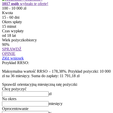
1017 osób
wybrało tę ofertę!
100 - 10 000 zł
Kwota
15 - 60 dni
Okres spłaty
15 minut
Czas wypłaty
od 18 lat
Wiek pożyczkobiorcy
90%
SPRAWDŹ
OPINIE
Złóż wniosek
Przykład RRSO:
Maksymalna wartość RRSO – 178,38%. Przykład pożyczki: 10 000
zł na 36 miesięcy. Suma do zapłaty: 11 791,18 zł
Sprawdź orientacyjną miesięczną ratę pożyczki
Chcę pożyczyć
zł
Na okres
miesięcy
Oprocentowanie