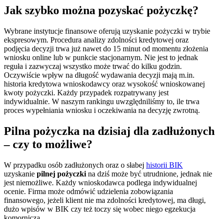
Jak szybko można pozyskać pożyczkę?
Wybrane instytucje finansowe oferują uzyskanie pożyczki w trybie
ekspresowym. Procedura analizy zdolności kredytowej oraz
podjęcia decyzji trwa już nawet do 15 minut od momentu złożenia
wniosku online lub w punkcie stacjonarnym. Nie jest to jednak
reguła i zazwyczaj wszystko może trwać do kilku godzin.
Oczywiście wpływ na długość wydawania decyzji mają m.in.
historia kredytowa wnioskodawcy oraz wysokość wnioskowanej
kwoty pożyczki. Każdy przypadek rozpatrywany jest
indywidualnie. W naszym rankingu uwzględniliśmy to, ile trwa
proces wypełniania wniosku i oczekiwania na decyzję zwrotną.
Pilna pożyczka na dzisiaj dla zadłużonych
– czy to możliwe?
W przypadku osób zadłużonych oraz o słabej
historii BIK
uzyskanie
pilnej pożyczki
na dziś może być utrudnione, jednak nie
jest niemożliwe. Każdy wnioskodawca podlega indywidualnej
ocenie. Firma może odmówić udzielenia zobowiązania
finansowego, jeżeli klient nie ma zdolności kredytowej, ma długi,
dużo wpisów w BIK czy też toczy się wobec niego egzekucja
komornicza.