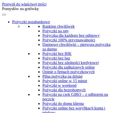
Przewiń do właściwej treści
Pomysłów na gotówkę
Pożyczki pozabankowe
Ranking chwilówek
Pożyczki na raty
Pożyczka dla każdego bez odmowy
Pożyczki 100% przyznawalności
Darmowe chwilówki – pierwsza pożyczka
za darmo
Pożyczki bez BIK
Pożyczki bez baz
Pożyczki bez zdolności kredytowej
Pożyczki dla zadłużonych online
Opinie o firmach pożyczkowych
Pilna pożyczka na dzisiaj
Pożyczki online w 15 minut
Pożyczki w weekend
Pożyczki dla bezrobotnych
Pożyczki na czek GIRO – z odbiorem na
poczcie
Pożyczki do domu klienta
Pożyczki online bez weryfikacji konta i
telefonu