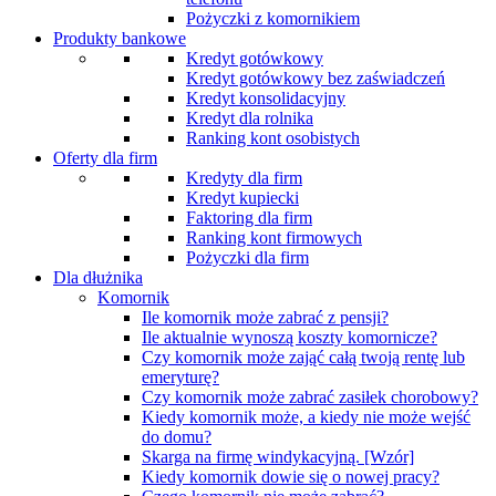
Pożyczki z komornikiem
Produkty bankowe
Kredyt gotówkowy
Kredyt gotówkowy bez zaświadczeń
Kredyt konsolidacyjny
Kredyt dla rolnika
Ranking kont osobistych
Oferty dla firm
Kredyty dla firm
Kredyt kupiecki
Faktoring dla firm
Ranking kont firmowych
Pożyczki dla firm
Dla dłużnika
Komornik
Ile komornik może zabrać z pensji?
Ile aktualnie wynoszą koszty komornicze?
Czy komornik może zająć całą twoją rentę lub
emeryturę?
Czy komornik może zabrać zasiłek chorobowy?
Kiedy komornik może, a kiedy nie może wejść
do domu?
Skarga na firmę windykacyjną. [Wzór]
Kiedy komornik dowie się o nowej pracy?