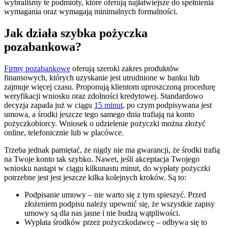
wybraliśmy te podmioty, które oferują najłatwiejsze do spełnienia
wymagania oraz wymagają minimalnych formalności.
Jak działa szybka pożyczka
pozabankowa?
Firmy pozabankowe
oferują szeroki zakres produktów
finansowych, których uzyskanie jest utrudnione w banku lub
zajmuje więcej czasu. Proponują klientom uproszczoną procedurę
weryfikacji wniosku oraz zdolności kredytowej. Standardowo
decyzja zapada już w ciągu
15 minut
, po czym podpisywana jest
umowa, a środki jeszcze tego samego dnia trafiają na konto
pożyczkobiorcy. Wniosek o udzielenie pożyczki można złożyć
online, telefonicznie lub w placówce.
Trzeba jednak pamiętać, że nigdy nie ma gwarancji, że środki trafią
na Twoje konto tak szybko. Nawet, jeśli akceptacja Twojego
wniosku nastąpi w ciągu kilkunastu minut, do wypłaty pożyczki
potrzebne jest jest jeszcze kilka kolejnych kroków. Są to:
Podpisanie umowy – nie warto się z tym spieszyć. Przed
złożeniem podpisu należy upewnić się, że wszystkie zapisy
umowy są dla nas jasne i nie budzą wątpliwości.
Wypłata środków przez pożyczkodawcę – odbywa się to