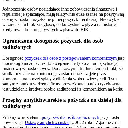
Jednocześnie osoby posiadające inne zobowiązania finansowe i
regularnie je spłacające, mają relatywnie duże szanse na pozytywną
ocenę wniosku i uzyskanie pilnej pożyczki na dzisiaj. Niezwykle
ważny jest tu brak zaległości, co korzystnie wpływa na historię
kredytową i brak negatywnych wpisów do BIK.
Ograniczona dostępność pożyczek dla osób
zadłużonych
Dostępność
pożyczek dla osób z postępowaniem komorniczym
jest
mocno ograniczona. Jest to związane nie tylko z trudną sytuacją
finansową wnioskodawcy. Dodatkowym utrudnieniem jest fakt, że
środki przelane na konto mogą zostać od razu zajęte przez
komornika na poczet spłaty zadłużenia wobec wierzycieli. Tym
samym z punktu widzenia firmy pożyczkowej bardzo ryzykowne
jest udzielenie kredytu osobie zadłużonej i z komornikiem na karku.
Przepisy antylichwiarskie a pożyczka na dzisiaj dla
zadłużonych
Zmiany w udzielaniu
pożyczek dla osób zadłużonych
przyniosła
nowelizacja
Ustawy antylichwiarskiej
z 2022 roku. Zgodnie z nią
firmy pożyczkowe nie mogą przekazywać środków przy pomocy