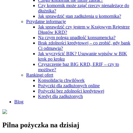
Czego komornik nie może zabrać?
Czy komornik może zająć rzeczy nienależące do
dłużnika?
Jak sprawdzić stan zadłużenia u komornika?
Przydatne informacje
Jak sprawdzić czy jestem w Krajowym Rejestrze
Długów KRD?
Na czym polega upadłość konsumencka?
Brak zdolności kredytowej – co zrobić, gdy bank
Ci odmawia?
Jak wyczyścić BIK? Usuwanie wpisów w BIK
krok po kroku
Czyszczenie baz BIG KRD, ERIF – czy to
możliwe?
Rankingi ofert
Konsolidacja chwilówek
Pożyczki dla zadłużonych online
Pożyczki bez zdolności kredytowej
Kredyt dla zadłużonych
Blog
Pilna pożyczka na dzisiaj