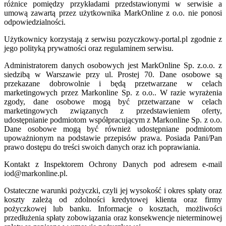
różnice pomiędzy przykładami przedstawionymi w serwisie a
umową zawartą przez użytkownika MarkOnline z o.o. nie ponosi
odpowiedzialności.
Użytkownicy korzystają z serwisu pozyczkowy-portal.pl zgodnie z
jego polityką prywatności oraz regulaminem serwisu.
Administratorem danych osobowych jest MarkOnline Sp. z.o.o. z
siedzibą w Warszawie przy ul. Prostej 70. Dane osobowe są
przekazane dobrowolnie i będą przetwarzane w celach
marketingowych przez Markonline Sp. z o.o.. W razie wyrażenia
zgody, dane osobowe mogą być przetwarzane w celach
marketingowych związanych z przedstawieniem oferty,
udostępnianie podmiotom współpracującym z Markonline Sp. z o.o.
Dane osobowe mogą być również udostępniane podmiotom
upoważnionym na podstawie przepisów prawa. Posiada Pani/Pan
prawo dostępu do treści swoich danych oraz ich poprawiania.
Kontakt z Inspektorem Ochrony Danych pod adresem e-mail
iod@markonline.pl.
Ostateczne warunki pożyczki, czyli jej wysokość i okres spłaty oraz
koszty zależą od zdolności kredytowej klienta oraz firmy
pożyczkowej lub banku. Informacje o kosztach, możliwości
przedłużenia spłaty zobowiązania oraz konsekwencje nieterminowej