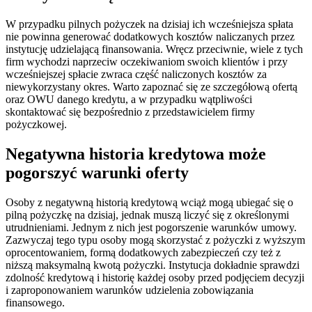
W przypadku pilnych pożyczek na dzisiaj ich wcześniejsza spłata
nie powinna generować dodatkowych kosztów naliczanych przez
instytucję udzielającą finansowania. Wręcz przeciwnie, wiele z tych
firm wychodzi naprzeciw oczekiwaniom swoich klientów i przy
wcześniejszej spłacie zwraca część naliczonych kosztów za
niewykorzystany okres. Warto zapoznać się ze szczegółową ofertą
oraz OWU danego kredytu, a w przypadku wątpliwości
skontaktować się bezpośrednio z przedstawicielem firmy
pożyczkowej.
Negatywna historia kredytowa może
pogorszyć warunki oferty
Osoby z negatywną historią kredytową wciąż mogą ubiegać się o
pilną pożyczkę na dzisiaj, jednak muszą liczyć się z określonymi
utrudnieniami. Jednym z nich jest pogorszenie warunków umowy.
Zazwyczaj tego typu osoby mogą skorzystać z pożyczki z wyższym
oprocentowaniem, formą dodatkowych zabezpieczeń czy też z
niższą maksymalną kwotą pożyczki. Instytucja dokładnie sprawdzi
zdolność kredytową i historię każdej osoby przed podjęciem decyzji
i zaproponowaniem warunków udzielenia zobowiązania
finansowego.