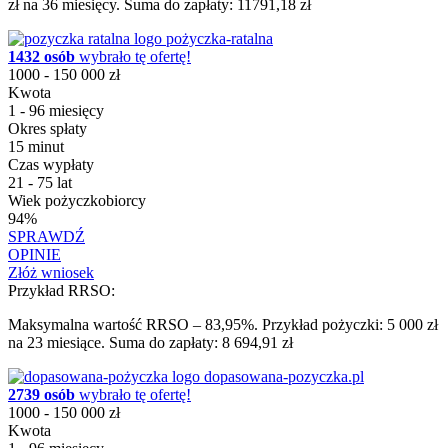
zł na 36 miesięcy. Suma do zapłaty: 11791,18 zł
pożyczka-ratalna
1432 osób
wybrało tę ofertę!
1000 - 150 000 zł
Kwota
1 - 96 miesięcy
Okres spłaty
15 minut
Czas wypłaty
21 - 75 lat
Wiek pożyczkobiorcy
94%
SPRAWDŹ
OPINIE
Złóż wniosek
Przykład RRSO:
Maksymalna wartość RRSO – 83,95%. Przykład pożyczki: 5 000 zł
na 23 miesiące. Suma do zapłaty: 8 694,91 zł
dopasowana-pozyczka.pl
2739 osób
wybrało tę ofertę!
1000 - 150 000 zł
Kwota