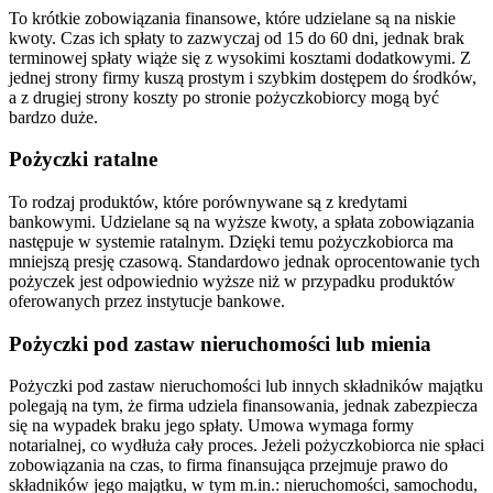
To krótkie zobowiązania finansowe, które udzielane są na niskie
kwoty. Czas ich spłaty to zazwyczaj od 15 do 60 dni, jednak brak
terminowej spłaty wiąże się z wysokimi kosztami dodatkowymi. Z
jednej strony firmy kuszą prostym i szybkim dostępem do środków,
a z drugiej strony koszty po stronie pożyczkobiorcy mogą być
bardzo duże.
Pożyczki ratalne
To rodzaj produktów, które porównywane są z kredytami
bankowymi. Udzielane są na wyższe kwoty, a spłata zobowiązania
następuje w systemie ratalnym. Dzięki temu pożyczkobiorca ma
mniejszą presję czasową. Standardowo jednak oprocentowanie tych
pożyczek jest odpowiednio wyższe niż w przypadku produktów
oferowanych przez instytucje bankowe.
Pożyczki pod zastaw nieruchomości lub mienia
Pożyczki pod zastaw nieruchomości lub innych składników majątku
polegają na tym, że firma udziela finansowania, jednak zabezpiecza
się na wypadek braku jego spłaty. Umowa wymaga formy
notarialnej, co wydłuża cały proces. Jeżeli pożyczkobiorca nie spłaci
zobowiązania na czas, to firma finansująca przejmuje prawo do
składników jego majątku, w tym m.in.: nieruchomości, samochodu,