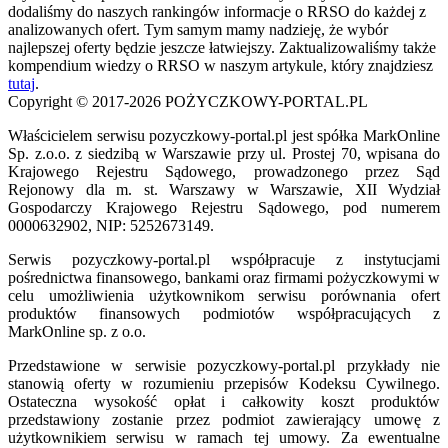
dodaliśmy do naszych rankingów informacje o RRSO do każdej z
analizowanych ofert. Tym samym mamy nadzieję, że wybór
najlepszej oferty będzie jeszcze łatwiejszy. Zaktualizowaliśmy także
kompendium wiedzy o RRSO w naszym artykule, który znajdziesz
tutaj
.
Copyright © 2017-2026 POŻYCZKOWY-PORTAL.PL
Właścicielem serwisu pozyczkowy-portal.pl jest spółka MarkOnline
Sp. z.o.o. z siedzibą w Warszawie przy ul. Prostej 70, wpisana do
Krajowego Rejestru Sądowego, prowadzonego przez Sąd
Rejonowy dla m. st. Warszawy w Warszawie, XII Wydział
Gospodarczy Krajowego Rejestru Sądowego, pod numerem
0000632902, NIP: 5252673149.
Serwis pozyczkowy-portal.pl współpracuje z instytucjami
pośrednictwa finansowego, bankami oraz firmami pożyczkowymi w
celu umożliwienia użytkownikom serwisu porównania ofert
produktów finansowych podmiotów współpracujących z
MarkOnline sp. z o.o.
Przedstawione w serwisie pozyczkowy-portal.pl przykłady nie
stanowią oferty w rozumieniu przepisów Kodeksu Cywilnego.
Ostateczna wysokość opłat i całkowity koszt produktów
przedstawiony zostanie przez podmiot zawierający umowę z
użytkownikiem serwisu w ramach tej umowy. Za ewentualne