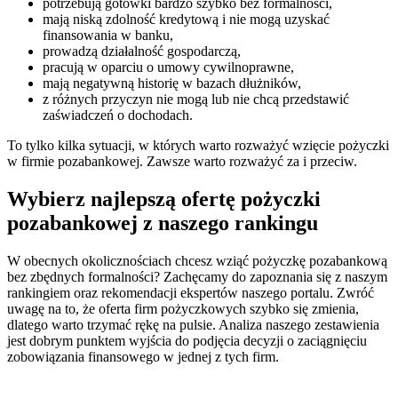
potrzebują gotówki bardzo szybko bez formalności,
mają niską zdolność kredytową i nie mogą uzyskać
finansowania w banku,
prowadzą działalność gospodarczą,
pracują w oparciu o umowy cywilnoprawne,
mają negatywną historię w bazach dłużników,
z różnych przyczyn nie mogą lub nie chcą przedstawić
zaświadczeń o dochodach.
To tylko kilka sytuacji, w których warto rozważyć wzięcie pożyczki
w firmie pozabankowej. Zawsze warto rozważyć za i przeciw.
Wybierz najlepszą ofertę pożyczki
pozabankowej z naszego rankingu
W obecnych okolicznościach chcesz wziąć pożyczkę pozabankową
bez zbędnych formalności? Zachęcamy do zapoznania się z naszym
rankingiem oraz rekomendacji ekspertów naszego portalu. Zwróć
uwagę na to, że oferta firm pożyczkowych szybko się zmienia,
dlatego warto trzymać rękę na pulsie. Analiza naszego zestawienia
jest dobrym punktem wyjścia do podjęcia decyzji o zaciągnięciu
zobowiązania finansowego w jednej z tych firm.