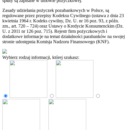
spłaty są zapisane w umowie pożyczkowej.
Zasady udzielania pożyczek pozabankowych w Polsce, są
regulowane przez przepisy Kodeksu Cywilnego (ustawa z dnia 23
kwietnia 1964 r. Kodeks cywilny, Dz. U. nr 16 poz. 93, z późn.
zm., art. 720 – 724) oraz Ustawy o Kredycie Konsumenckim (Dz.
U. z 2011 nr 126 poz. 715). Rejestr firm pożyczkowych i
dodatkowe informacje na temat działalności parabanków na swojej
stronie udostępnia Komisja Nadzoru Finansowego (KNF).
Wybierz rodzaj informacji, której szukasz: