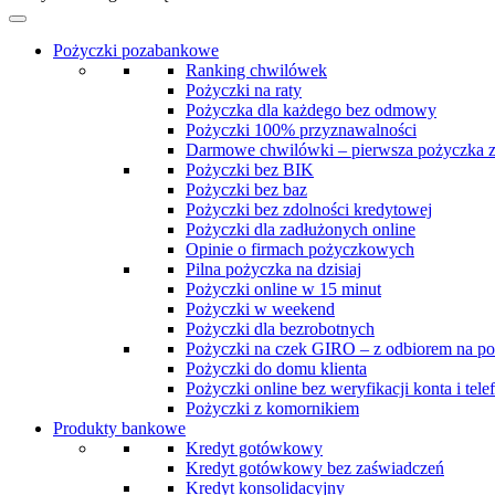
Pożyczki pozabankowe
Ranking chwilówek
Pożyczki na raty
Pożyczka dla każdego bez odmowy
Pożyczki 100% przyznawalności
Darmowe chwilówki – pierwsza pożyczka 
Pożyczki bez BIK
Pożyczki bez baz
Pożyczki bez zdolności kredytowej
Pożyczki dla zadłużonych online
Opinie o firmach pożyczkowych
Pilna pożyczka na dzisiaj
Pożyczki online w 15 minut
Pożyczki w weekend
Pożyczki dla bezrobotnych
Pożyczki na czek GIRO – z odbiorem na po
Pożyczki do domu klienta
Pożyczki online bez weryfikacji konta i tele
Pożyczki z komornikiem
Produkty bankowe
Kredyt gotówkowy
Kredyt gotówkowy bez zaświadczeń
Kredyt konsolidacyjny