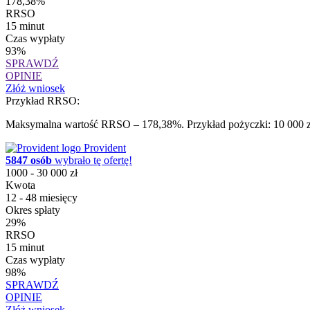
178,38%
RRSO
15 minut
Czas wypłaty
93%
SPRAWDŹ
OPINIE
Złóż wniosek
Przykład RRSO:
Maksymalna wartość RRSO – 178,38%. Przykład pożyczki: 10 000 zł 
Provident
5847 osób
wybrało tę ofertę!
1000 - 30 000 zł
Kwota
12 - 48 miesięcy
Okres spłaty
29%
RRSO
15 minut
Czas wypłaty
98%
SPRAWDŹ
OPINIE
Złóż wniosek