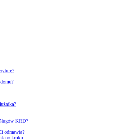
ryturę?
o domu?
łużnika?
e Długów KRD?
 Ci odmawia?
ok po kroku