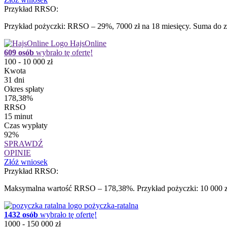
Przykład RRSO:
Przykład pożyczki: RRSO – 29%, 7000 zł na 18 miesięcy. Suma do zap
HajsOnline
609 osób
wybrało tę ofertę!
100 - 10 000 zł
Kwota
31 dni
Okres spłaty
178,38%
RRSO
15 minut
Czas wypłaty
92%
SPRAWDŹ
OPINIE
Złóż wniosek
Przykład RRSO:
Maksymalna wartość RRSO – 178,38%. Przykład pożyczki: 10 000 zł 
pożyczka-ratalna
1432 osób
wybrało tę ofertę!
1000 - 150 000 zł