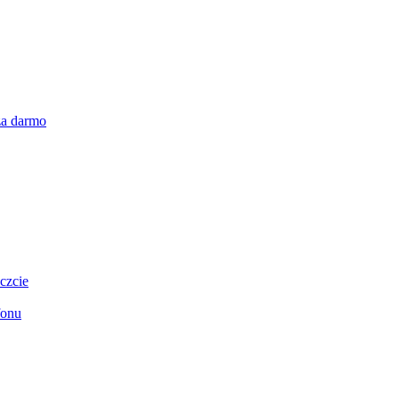
za darmo
czcie
fonu