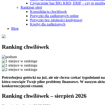
Czyszczenie baz BIG KRD, ERIF – czy to możli
Rankingi ofert
Konsolidacja chwilówek
Pożyczki dla zadłużonych online
Pożyczki bez zdolności kredytowej
Kredyt dla zadłużonych
Blog
Ranking chwilówek
Potrzebujesz gotówki na już, ale nie chcesz czekać tygodniami 
która rozwiąże Twoje pilne problemy finansowe. W naszym akt
konkurencyjnymi cenami.
Ranking chwilówek – sierpień 2026