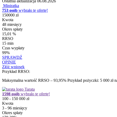
Ostatnia aktualizacja
06.08.2026
Miniratka
753 osób
wybrało tę ofertę!
150000 zł
Kwota
48 miesięcy
Okres spłaty
15,01 %
RRSO
15 min
Czas wypłaty
99%
SPRAWDŹ
OPINIE
Złóż wniosek
Przykład RRSO:
Maksymalna wartość RRSO – 93,95% Przykład pożyczki: 5 000 zł na 
Tarata
1598 osób
wybrało tę ofertę!
100 - 150 000 zł
Kwota
3 - 96 miesięcy
Okres spłaty