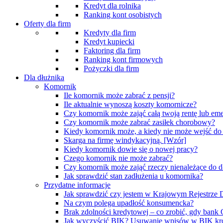
Kredyt dla rolnika
Ranking kont osobistych
Oferty dla firm
Kredyty dla firm
Kredyt kupiecki
Faktoring dla firm
Ranking kont firmowych
Pożyczki dla firm
Dla dłużnika
Komornik
Ile komornik może zabrać z pensji?
Ile aktualnie wynoszą koszty komornicze?
Czy komornik może zająć całą twoją rentę lub eme
Czy komornik może zabrać zasiłek chorobowy?
Kiedy komornik może, a kiedy nie może wejść d
Skarga na firmę windykacyjną. [Wzór]
Kiedy komornik dowie się o nowej pracy?
Czego komornik nie może zabrać?
Czy komornik może zająć rzeczy nienależące do d
Jak sprawdzić stan zadłużenia u komornika?
Przydatne informacje
Jak sprawdzić czy jestem w Krajowym Rejestrz
Na czym polega upadłość konsumencka?
Brak zdolności kredytowej – co zrobić, gdy bank
Jak wyczyścić BIK? Usuwanie wpisów w BIK kr