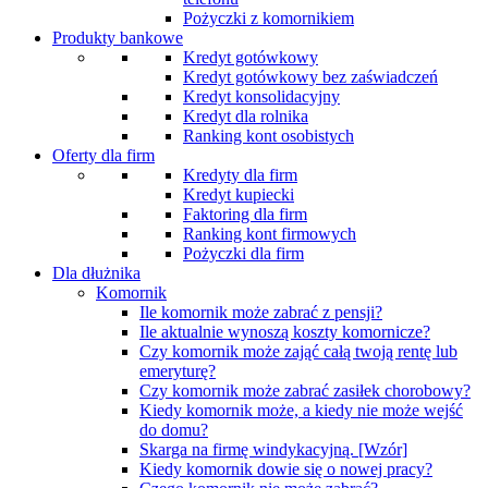
Pożyczki z komornikiem
Produkty bankowe
Kredyt gotówkowy
Kredyt gotówkowy bez zaświadczeń
Kredyt konsolidacyjny
Kredyt dla rolnika
Ranking kont osobistych
Oferty dla firm
Kredyty dla firm
Kredyt kupiecki
Faktoring dla firm
Ranking kont firmowych
Pożyczki dla firm
Dla dłużnika
Komornik
Ile komornik może zabrać z pensji?
Ile aktualnie wynoszą koszty komornicze?
Czy komornik może zająć całą twoją rentę lub
emeryturę?
Czy komornik może zabrać zasiłek chorobowy?
Kiedy komornik może, a kiedy nie może wejść
do domu?
Skarga na firmę windykacyjną. [Wzór]
Kiedy komornik dowie się o nowej pracy?