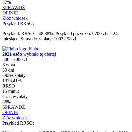
87%
SPRAWDŹ
OPINIE
Złóż wniosek
Przykład RRSO:
Przykład: RRSO – 48.88%. Przykład pożyczki: 6700 zł na 24
miesiące. Suma do zapłaty: 10032.98 zł
Finbo
2021 osób
wybrało tę ofertę!
500 - 7000 zł
Kwota
30 dni
Okres spłaty
1926,41%
RRSO
15 minut
Czas wypłaty
86%
SPRAWDŹ
OPINIE
Złóż wniosek
Przykład RRSO: