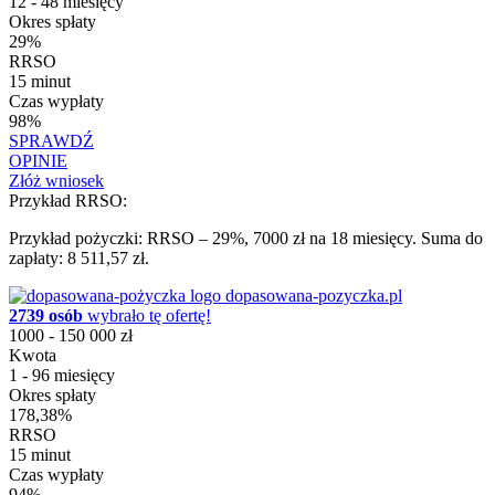
12 - 48 miesięcy
Okres spłaty
29%
RRSO
15 minut
Czas wypłaty
98%
SPRAWDŹ
OPINIE
Złóż wniosek
Przykład RRSO:
Przykład pożyczki: RRSO – 29%, 7000 zł na 18 miesięcy. Suma do
zapłaty: 8 511,57 zł.
dopasowana-pozyczka.pl
2739 osób
wybrało tę ofertę!
1000 - 150 000 zł
Kwota
1 - 96 miesięcy
Okres spłaty
178,38%
RRSO
15 minut
Czas wypłaty
94%