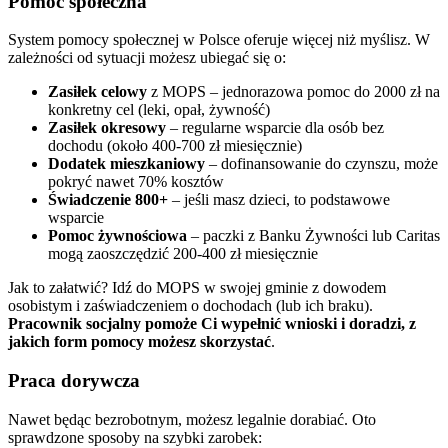
Pomoc społeczna
System pomocy społecznej w Polsce oferuje więcej niż myślisz. W
zależności od sytuacji możesz ubiegać się o:
Zasiłek celowy
z MOPS – jednorazowa pomoc do 2000 zł na
konkretny cel (leki, opał, żywność)
Zasiłek okresowy
– regularne wsparcie dla osób bez
dochodu (około 400-700 zł miesięcznie)
Dodatek mieszkaniowy
– dofinansowanie do czynszu, może
pokryć nawet 70% kosztów
Świadczenie 800+
– jeśli masz dzieci, to podstawowe
wsparcie
Pomoc żywnościowa
– paczki z Banku Żywności lub Caritas
mogą zaoszczędzić 200-400 zł miesięcznie
Jak to załatwić? Idź do MOPS w swojej gminie z dowodem
osobistym i zaświadczeniem o dochodach (lub ich braku).
Pracownik socjalny pomoże Ci wypełnić wnioski i doradzi, z
jakich form pomocy możesz skorzystać
.
Praca dorywcza
Nawet będąc bezrobotnym, możesz legalnie dorabiać. Oto
sprawdzone sposoby na szybki zarobek: