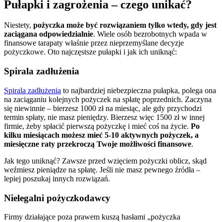
Pułapki i zagrożenia – czego unikać?
Niestety,
pożyczka może być rozwiązaniem tylko wtedy, gdy jest
zaciągana odpowiedzialnie
. Wiele osób bezrobotnych wpada w
finansowe tarapaty właśnie przez nieprzemyślane decyzje
pożyczkowe. Oto najczęstsze pułapki i jak ich uniknąć:
Spirala zadłużenia
Spirala zadłużenia
to najbardziej niebezpieczna pułapka, polega ona
na zaciąganiu kolejnych pożyczek na spłatę poprzednich. Zaczyna
się niewinnie – bierzesz 1000 zł na miesiąc, ale gdy przychodzi
termin spłaty, nie masz pieniędzy. Bierzesz więc 1500 zł w innej
firmie, żeby spłacić pierwszą pożyczkę i mieć coś na życie.
Po
kilku miesiącach możesz mieć 5-10 aktywnych pożyczek, a
miesięczne raty przekroczą Twoje możliwości finansowe
.
Jak tego uniknąć? Zawsze przed wzięciem pożyczki oblicz, skąd
weźmiesz pieniądze na spłatę. Jeśli nie masz pewnego źródła –
lepiej poszukaj innych rozwiązań.
Nielegalni pożyczkodawcy
Firmy działające poza prawem kuszą hasłami „pożyczka