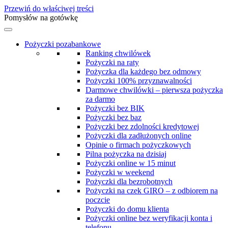
Przewiń do właściwej treści
Pomysłów na gotówkę
Pożyczki pozabankowe
Ranking chwilówek
Pożyczki na raty
Pożyczka dla każdego bez odmowy
Pożyczki 100% przyznawalności
Darmowe chwilówki – pierwsza pożyczka
za darmo
Pożyczki bez BIK
Pożyczki bez baz
Pożyczki bez zdolności kredytowej
Pożyczki dla zadłużonych online
Opinie o firmach pożyczkowych
Pilna pożyczka na dzisiaj
Pożyczki online w 15 minut
Pożyczki w weekend
Pożyczki dla bezrobotnych
Pożyczki na czek GIRO – z odbiorem na
poczcie
Pożyczki do domu klienta
Pożyczki online bez weryfikacji konta i
telefonu