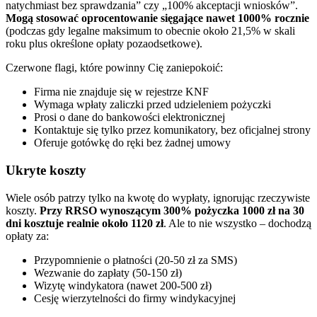
natychmiast bez sprawdzania” czy „100% akceptacji wniosków”.
Mogą stosować oprocentowanie sięgające nawet 1000% rocznie
(podczas gdy legalne maksimum to obecnie około 21,5% w skali
roku plus określone opłaty pozaodsetkowe).
Czerwone flagi, które powinny Cię zaniepokoić:
Firma nie znajduje się w rejestrze KNF
Wymaga wpłaty zaliczki przed udzieleniem pożyczki
Prosi o dane do bankowości elektronicznej
Kontaktuje się tylko przez komunikatory, bez oficjalnej strony
Oferuje gotówkę do ręki bez żadnej umowy
Ukryte koszty
Wiele osób patrzy tylko na kwotę do wypłaty, ignorując rzeczywiste
koszty.
Przy RRSO wynoszącym 300% pożyczka 1000 zł na 30
dni kosztuje realnie około 1120 zł
. Ale to nie wszystko – dochodzą
opłaty za:
Przypomnienie o płatności (20-50 zł za SMS)
Wezwanie do zapłaty (50-150 zł)
Wizytę windykatora (nawet 200-500 zł)
Cesję wierzytelności do firmy windykacyjnej