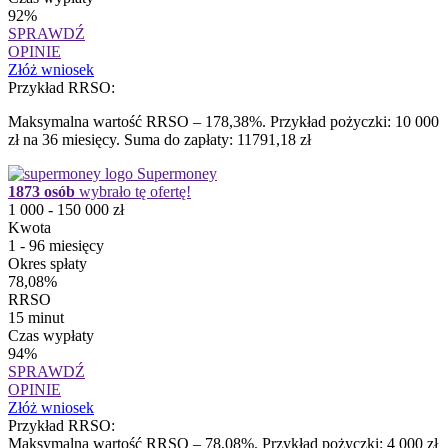
92%
SPRAWDŹ
OPINIE
Złóż wniosek
Przykład RRSO:
Maksymalna wartość RRSO – 178,38%. Przykład pożyczki: 10 000
zł na 36 miesięcy. Suma do zapłaty: 11791,18 zł
Supermoney
1873 osób
wybrało tę ofertę!
1 000 - 150 000 zł
Kwota
1 - 96 miesięcy
Okres spłaty
78,08%
RRSO
15 minut
Czas wypłaty
94%
SPRAWDŹ
OPINIE
Złóż wniosek
Przykład RRSO:
Maksymalna wartość RRSO – 78,08%. Przykład pożyczki: 4 000 zł