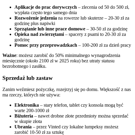
Aplikacje do prac dorywczych
– zlecenia od 50 do 500 zł,
wypłata często tego samego dnia
Rozwożenie jedzenia
na rowerze lub skuterze – 20-30 zł za
godzinę plus napiwki
Sprzątanie lub inne prace domowe
– 30-50 zł za godzinę
Opieka nad zwierzętami
– spacery z psami to 20-30 zł za
godzinę
Pomoc przy przeprowadzkach
– 100-200 zł za dzień pracy
Ważne
: możesz zarobić do 50% minimalnego wynagrodzenia
miesięcznie (około 2100 zł w 2025 roku) bez utraty statusu
bezrobotnego i zasiłku.
Sprzedaż lub zastaw
Zanim weźmiesz pożyczkę, rozejrzyj się po domu. Większość z nas
ma rzeczy, których nie używa:
Elektronika
– stary telefon, tablet czy konsola mogą być
warte 200-1000 zł
Biżuteria
– nawet drobne złote przedmioty można sprzedać
w skupie złota
Ubrania
– przez Vinted czy lokalne lumpeksy możesz
zarobić 10-50 zł za sztukę