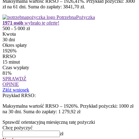
Maksymalna wartość RRSO – 1926,41%. Przykład pożyczki: 3000
zł na 61 dni. Suma do zapłaty: 3841,70 zł.
PotrzebnaPożyczka
1971 osób
wybrało tę ofertę!
500 - 5 000 zł
Kwota
30 dni
Okres spłaty
1926%
RRSO
15 minut
Czas wypłaty
81%
SPRAWDŹ
OPINIE
Złóż wniosek
Przykład RRSO:
Maksymalna wartość RRSO – 1926%. Przykład pożyczki: 1000 zł
na 30 dni. Suma do zapłaty: 1 279,92 zł
Sprawdź orientacyjną miesięczną ratę pożyczki
Chcę pożyczyć
zł