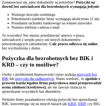
Zastanawiasz się, jakie dokumenty są potrzebne?
Pożyczki na
dowód bez zaświadczeń dla bezrobotnych wymagają jedynie
:
Ważnego dowodu osobistego
Pełnoletności (niektóre firmy wymagają ukończenia 21 lat)
Posiadania rachunku bankowego na własne nazwisko
Numeru telefonu i adresu e-mail
To wszystko! Nie musisz przedstawiać umowy o pracę,
zaświadczeń z urzędu pracy ani innych dokumentów
potwierdzających zatrudnienie.
Cały proces odbywa się online
,
bez wychodzenia z domu.
Pożyczka dla bezrobotnych bez BIK i
KRD – czy to możliwe?
Osoby z problemami finansowymi często szukają
pożyczek bez
BIK
lub
pożyczki dla zadłużonych
. Warto wiedzieć, że
zgodnie z
prawem każda legalna firma pożyczkowa musi przeprowadzić
ocenę zdolności kredytowej
, ale nie zawsze oznacza to
sprawdzanie wszystkich baz dłużników.
Niektóre firmy pozabankowe oferują pożyczki bez sprawdzania
BIK, koncentrując się na innych bazach jak
KRD
,
ERIF
czy BIG