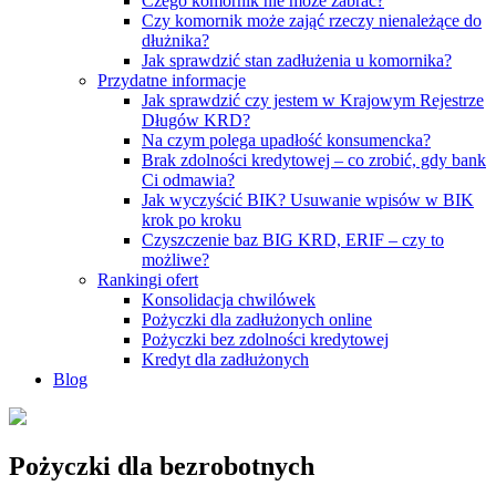
Czego komornik nie może zabrać?
Czy komornik może zająć rzeczy nienależące do
dłużnika?
Jak sprawdzić stan zadłużenia u komornika?
Przydatne informacje
Jak sprawdzić czy jestem w Krajowym Rejestrze
Długów KRD?
Na czym polega upadłość konsumencka?
Brak zdolności kredytowej – co zrobić, gdy bank
Ci odmawia?
Jak wyczyścić BIK? Usuwanie wpisów w BIK
krok po kroku
Czyszczenie baz BIG KRD, ERIF – czy to
możliwe?
Rankingi ofert
Konsolidacja chwilówek
Pożyczki dla zadłużonych online
Pożyczki bez zdolności kredytowej
Kredyt dla zadłużonych
Blog
Pożyczki dla bezrobotnych