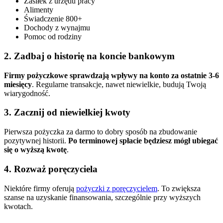
Zasiłek z urzędu pracy
Alimenty
Świadczenie 800+
Dochody z wynajmu
Pomoc od rodziny
2. Zadbaj o historię na koncie bankowym
Firmy pożyczkowe sprawdzają wpływy na konto za ostatnie 3-6
miesięcy
. Regularne transakcje, nawet niewielkie, budują Twoją
wiarygodność.
3. Zacznij od niewielkiej kwoty
Pierwsza pożyczka za darmo to dobry sposób na zbudowanie
pozytywnej historii.
Po terminowej spłacie będziesz mógł ubiegać
się o wyższą kwotę
.
4. Rozważ poręczyciela
Niektóre firmy oferują
pożyczki z poręczycielem
. To zwiększa
szanse na uzyskanie finansowania, szczególnie przy wyższych
kwotach.