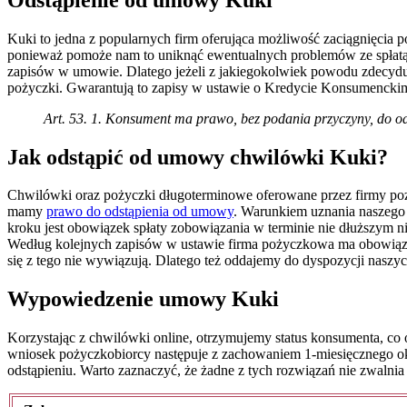
Kuki to jedna z popularnych firm oferująca możliwość zaciągnięcia
ponieważ pomoże nam to uniknąć ewentualnych problemów ze spłatą.
zapisów w umowie. Dlatego jeżeli z jakiegokolwiek powodu zdecydu
pożyczki. Gwarantują to zapisy w ustawie o Kredycie Konsumenckim 
Art. 53. 1. Konsument ma prawo, bez podania przyczyny, do o
Jak odstąpić od umowy chwilówki Kuki?
Chwilówki oraz pożyczki długoterminowe oferowane przez firmy po
mamy
prawo do odstąpienia od umowy
. Warunkiem uznania naszego 
kroku jest obowiązek spłaty zobowiązania w terminie nie dłuższym 
Według kolejnych zapisów w ustawie firma pożyczkowa ma obowiązek
się z tego nie wywiązują. Dlatego też oddajemy do dyspozycji nas
Wypowiedzenie umowy Kuki
Korzystając z chwilówki online, otrzymujemy status konsumenta, co 
wniosek pożyczkobiorcy następuje z zachowaniem 1-miesięcznego ok
odstąpieniu. Warto zaznaczyć, że żadne z tych rozwiązań nie zwaln