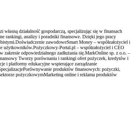
własną działalność gospodarczą, specjalizując się w finansach
 rankingi, analizy i poradniki finansowe. Dzięki jego pracy
sobistymi.Doświadczenie zawodoweSmart Money – współzałożyciel i
owe użytkowników.Pożyczkowy-Portal.pl – współzałożyciel i CEO
zakresie odpowiedzialnego zadłużania się.MarkOnline sp. z o.o. –
inansowy Tworzy porównania i rankingi ofert pożyczek, kredytów i
e i platformy edukacyjne wspierające zarządzanie
h.SpecjalizacjePorównywanie produktów finansowych: pożyczki,
w sektorze pożyczkowymMarketing online i reklama produktów