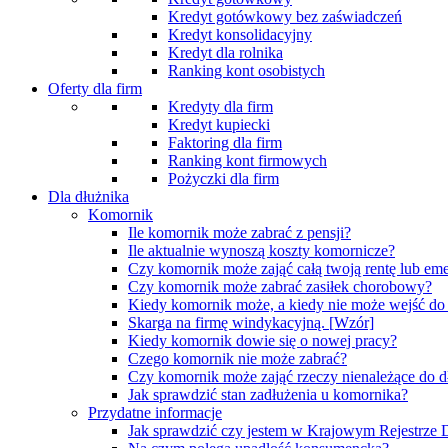
Kredyt gotówkowy bez zaświadczeń
Kredyt konsolidacyjny
Kredyt dla rolnika
Ranking kont osobistych
Oferty dla firm
Kredyty dla firm
Kredyt kupiecki
Faktoring dla firm
Ranking kont firmowych
Pożyczki dla firm
Dla dłużnika
Komornik
Ile komornik może zabrać z pensji?
Ile aktualnie wynoszą koszty komornicze?
Czy komornik może zająć całą twoją rentę lub eme
Czy komornik może zabrać zasiłek chorobowy?
Kiedy komornik może, a kiedy nie może wejść d
Skarga na firmę windykacyjną. [Wzór]
Kiedy komornik dowie się o nowej pracy?
Czego komornik nie może zabrać?
Czy komornik może zająć rzeczy nienależące do d
Jak sprawdzić stan zadłużenia u komornika?
Przydatne informacje
Jak sprawdzić czy jestem w Krajowym Rejestrz