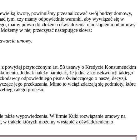
 niewielką kwotę, powinniśmy przeanalizować swój budżet domowy,
ę nad tym, czy mamy odpowiednie warunki, aby wywiązać się w
wego, mamy prawo do złożenia oświadczenia o odstąpieniu od umowy
 Możemy w niej przeczytać następujące słowa:
 zawarcia umowy.
e z powyżej przytoczonym art. 53 ustawy o Kredycie Konsumenckim
kumentu. Jednak należy pamiętać, że jedną z konsekwencji takiego
yczkodawcy odpowiedniego pisma świadczącego o naszej decyzji.
zące jego przekazania. Mimo to wciąż zdarzają się podmioty, które
ebieg całego procesu.
, ale także wypowiedzenia. W firmie Kuki rozwiązanie umowy na
, w trakcie których możemy wystąpić z oświadczeniem o