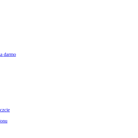
za darmo
czcie
fonu