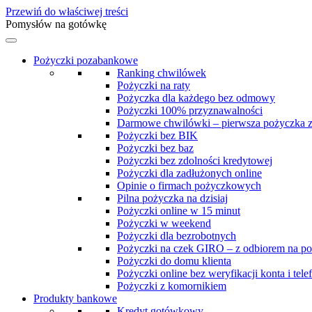
Przewiń do właściwej treści
Pomysłów na gotówkę
Pożyczki pozabankowe
Ranking chwilówek
Pożyczki na raty
Pożyczka dla każdego bez odmowy
Pożyczki 100% przyznawalności
Darmowe chwilówki – pierwsza pożyczka 
Pożyczki bez BIK
Pożyczki bez baz
Pożyczki bez zdolności kredytowej
Pożyczki dla zadłużonych online
Opinie o firmach pożyczkowych
Pilna pożyczka na dzisiaj
Pożyczki online w 15 minut
Pożyczki w weekend
Pożyczki dla bezrobotnych
Pożyczki na czek GIRO – z odbiorem na po
Pożyczki do domu klienta
Pożyczki online bez weryfikacji konta i tele
Pożyczki z komornikiem
Produkty bankowe
Kredyt gotówkowy