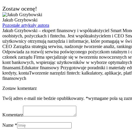
Zostaw ocenę!
Jakub Grzybowski
Pozostałe artykuły autora
Jakub Grzybowski – ekspert finansowy i współzałożyciel Smart Mone
osobistych, pożyczkach i fintechu. Jest współzałożycielem i CEO Sma
użytkownicy otrzymują narzędzia i informacje, które pomagają w 
CEO Zarządza strategią serwisu, nadzoruje tworzenie analiz, rank
Odpowiada za rozwój serwisu poświęconego pożyczkom ratalnym i ch
członek zarządu Firma specjalizuje się w tworzeniu nowoczesnych s
kont bankowych, wspierając użytkowników w wyborze optymalnych pro
finansami.Edukator finansowy Przygotowuje poradniki i materiały e
kredyty, kontaTworzenie narzędzi fintech: kalkulatory, aplikacje,
finansowych
Zostaw komentarz
Twój adres e-mail nie bedzie opublikowany. *wymagane pola są zaz
Komentarz
Name *