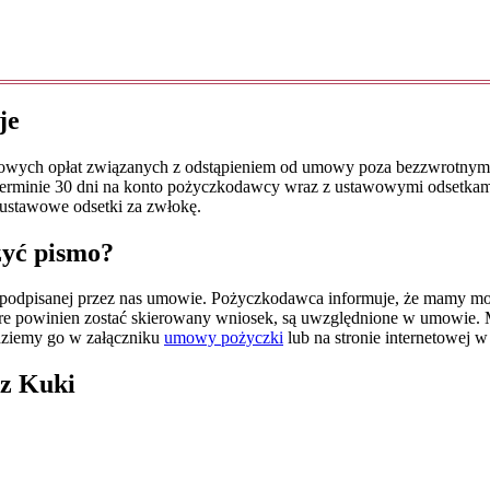
je
owych opłat związanych z odstąpieniem od umowy poza bezzwrotnymi, k
erminie 30 dni na konto pożyczkodawcy wraz z ustawowymi odsetkami
 ustawowe odsetki za zwłokę.
zyć pismo?
w podpisanej przez nas umowie. Pożyczkodawca informuje, że mamy m
tóre powinien zostać skierowany wniosek, są uwzględnione w umowie. 
dziemy go w załączniku
umowy pożyczki
lub na stronie internetowej
 z Kuki