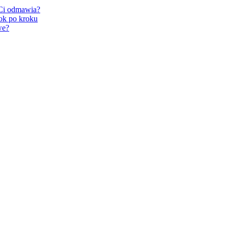
 Ci odmawia?
ok po kroku
we?