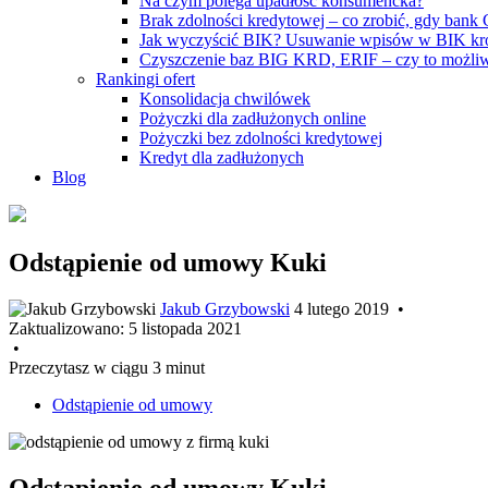
Na czym polega upadłość konsumencka?
Brak zdolności kredytowej – co zrobić, gdy bank
Jak wyczyścić BIK? Usuwanie wpisów w BIK kr
Czyszczenie baz BIG KRD, ERIF – czy to możli
Rankingi ofert
Konsolidacja chwilówek
Pożyczki dla zadłużonych online
Pożyczki bez zdolności kredytowej
Kredyt dla zadłużonych
Blog
Odstąpienie od umowy Kuki
Jakub Grzybowski
4 lutego 2019
•
Zaktualizowano:
5 listopada 2021
•
Przeczytasz w ciągu 3 minut
Odstąpienie od umowy
Odstąpienie od umowy Kuki