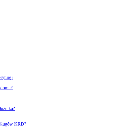
ryturę?
o domu?
łużnika?
e Długów KRD?