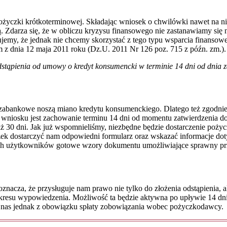
 pożyczki krótkoterminowej. Składając wniosek o chwilówki nawet na
 Zdarza się, że w obliczu kryzysu finansowego nie zastanawiamy si
jemy, że jednak nie chcemy skorzystać z tego typu wsparcia finanso
z dnia 12 maja 2011 roku (Dz.U. 2011 Nr 126 poz. 715 z późn. zm.).
dstąpienia od umowy o kredyt konsumencki w terminie 14 dni od dnia
zabankowe noszą miano kredytu konsumenckiego. Dlatego też zgodni
wniosku jest zachowanie terminu 14 dni od momentu zatwierdzenia do
niż 30 dni. Jak już wspomnieliśmy, niezbędne będzie dostarczenie poż
 dostarczyć nam odpowiedni formularz oraz wskazać informacje dotyc
zych użytkowników gotowe wzory dokumentu umożliwiające sprawny prz
oznacza, że przysługuje nam prawo nie tylko do złożenia odstąpienia
resu wypowiedzenia. Możliwość ta będzie aktywna po upływie 14 dni
ia nas jednak z obowiązku spłaty zobowiązania wobec pożyczkodawcy.