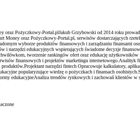
y oraz Pożyczkowy-Portal.plJakub Grzybowski od 2014 roku prowadzi 
rt Money oraz Pożyczkowy-Portal.pl, serwisów dostarczających rzetelne
świadomym wyborze produktów finansowych i zarządzaniu finansami o
ingów i narzędzi edukacyjnych wspierających świadome decyzje finans
wilówkom, tworzenie rankingów ofert oraz edukację użytkowników w 
erwisów finansowych i projektów marketingu internetowego.Analityk f
duktów.Projektant narzędzi fintech Opracowuje kalkulatory, aplikacj
dukacyjne popularyzujące wiedzę o pożyczkach i finansach osobistyc
 platformy edukacyjneAnaliza trendów rynkowych i zachowań klientów 
naczone