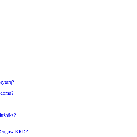
ryturę?
o domu?
łużnika?
e Długów KRD?