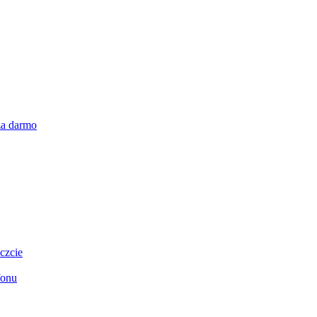
za darmo
czcie
fonu