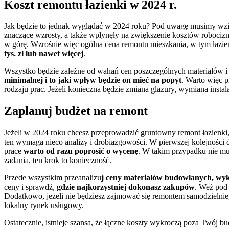
Koszt remontu łazienki w 2024 r.
Jak będzie to jednak wyglądać w 2024 roku? Pod uwagę musimy wz
znaczące wzrosty, a także wpłynęły na zwiększenie kosztów robociz
w górę. Wzrośnie więc ogólna cena remontu mieszkania, w tym łazie
tys. zł lub nawet więcej
.
Wszystko będzie zależne od wahań cen poszczególnych materiałów i 
minimalnej i to jaki wpływ będzie on mieć na popyt
. Warto więc 
rodzaju prac. Jeżeli konieczna będzie zmiana glazury, wymiana insta
Zaplanuj budżet na remont
Jeżeli w 2024 roku chcesz przeprowadzić gruntowny remont łazienki
ten wymaga nieco analizy i drobiazgowości. W pierwszej kolejności d
prace
warto od razu poprosić o wycenę
. W takim przypadku nie mus
zadania, ten krok to konieczność.
Przede wszystkim przeanalizu
j ceny materiałów budowlanych, wy
ceny i sprawdź,
gdzie najkorzystniej dokonasz zakupów
. Weź pod
Dodatkowo, jeżeli nie będziesz zajmować się remontem samodzielnie
lokalny rynek usługowy.
Ostatecznie, istnieje szansa, że łączne koszty wykroczą poza Twój b