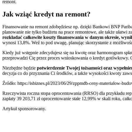
remont.
Jak wziąć kredyt na remont?
Finansowanie na remont zdobędziesz np. dzięki Bankowi BNP Paribas
planowanie nie tylko budżetu na prace remontowe, ale także ułatwi 
rozkładać całkowite koszty finansowania w danym okresie, wyni
wynosi 13,8%. Weź to pod uwagę, planując skorzystanie z możliwośc
Kiedy już wstępnie zdecydujesz się na kwotę oraz harmonogram spłat
przeprowadzi Cię przez proces wnioskowania o kredyt gotówkowy. O
Niezbędne będzie
potwierdzenie Twojej tożsamości oraz wypełnie
decyzja co do przyznania Ci środków, a także wysokości kwoty zaws
Źródło: https://isbiznes.pl/2023/06/29/zppmdb-ceny-materialow-bu
Rzeczywista roczna stopa oprocentowania (RRSO) dla przykładu rep
zapłaty 39 203,71 zł oprocentowanie stałe 12,99% w skali roku, całkow
Artykuł sponsorowany.