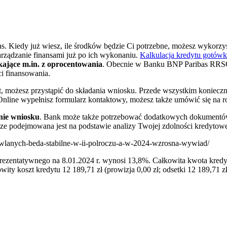
. Kiedy już wiesz, ile środków będzie Ci potrzebne, możesz wykorzyst
zarządzanie finansami już po ich wykonaniu.
Kalkulacja kredytu gotów
kające m.in. z oprocentowania
. Obecnie w Banku BNP Paribas RRSO
i finansowania.
, możesz przystąpić do składania wniosku. Przede wszystkim konieczn
nline wypełnisz formularz kontaktowy, możesz także umówić się na r
nie wniosku
. Bank może także potrzebować dodatkowych dokumentów
ze podejmowana jest na podstawie analizy Twojej zdolności kredytowe
dowlanych-beda-stabilne-w-ii-polroczu-a-w-2024-wzrosna-wywiad/
rezentatywnego na 8.01.2024 r. wynosi 13,8%. Całkowita kwota kredy
ity koszt kredytu 12 189,71 zł (prowizja 0,00 zł; odsetki 12 189,71 zł)