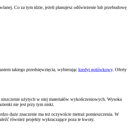
anej. Co za tym idzie, jeżeli planujesz odświeżenie lub przebudowę
waniem takiego przedsięwzięcia, wybierając
kredyt gotówkowy
. Oferty
ch niszczenie użytych w niej materiałów wykończeniowych. Wysoka
ienki nie jest przy tym niski.
ardzo duże znaczenie ma też oczywiście metraż pomieszczenia. W
leźć również projekty wykraczające poza te kwoty.