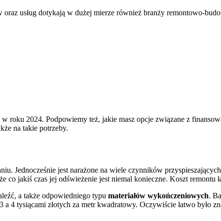
w oraz usług dotykają w dużej mierze również branży remontowo-budowl
em w roku 2024. Podpowiemy też, jakie masz opcje związane z finanso
że na takie potrzeby.
niu. Jednocześnie jest narażone na wiele czynników przyspieszający
e co jakiś czas jej odświeżenie jest niemal konieczne. Koszt remontu łaz
naleźć, a także odpowiedniego typu
materiałów wykończeniowych
. B
 4 tysiącami złotych za metr kwadratowy. Oczywiście łatwo było zna