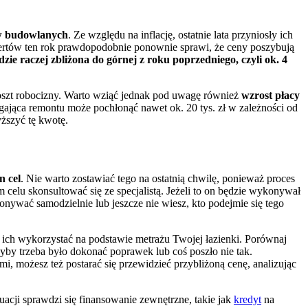
ów budowlanych
. Ze względu na inflację, ostatnie lata przyniosły ich
spertów ten rok prawdopodobnie ponownie sprawi, że ceny poszybują
ie raczej zbliżona do górnej z roku poprzedniego, czyli ok. 4
koszt robocizny. Warto wziąć jednak pod uwagę również
wzrost płacy
jąca remontu może pochłonąć nawet ok. 20 tys. zł w zależności od
yższyć tę kwotę.
n cel
. Nie warto zostawiać tego na ostatnią chwilę, ponieważ proces
 celu skonsultować się ze specjalistą. Jeżeli to on będzie wykonywał
onywać samodzielnie lub jeszcze nie wiesz, kto podejmie się tego
ba ich wykorzystać na podstawie metrażu Twojej łazienki. Porównaj
dyby trzeba było dokonać poprawek lub coś poszło nie tak.
i, możesz też postarać się przewidzieć przybliżoną cenę, analizując
uacji sprawdzi się finansowanie zewnętrzne, takie jak
kredyt
na