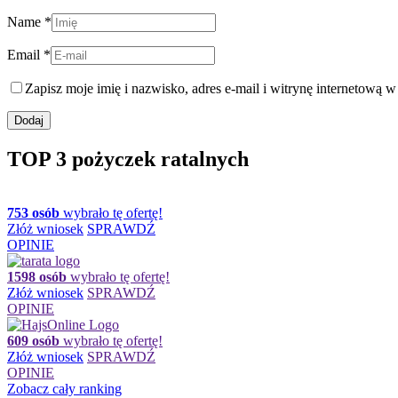
Name *
Email *
Zapisz moje imię i nazwisko, adres e-mail i witrynę internetową 
TOP 3 pożyczek ratalnych
753 osób
wybrało tę ofertę!
Złóż wniosek
SPRAWDŹ
OPINIE
1598 osób
wybrało tę ofertę!
Złóż wniosek
SPRAWDŹ
OPINIE
609 osób
wybrało tę ofertę!
Złóż wniosek
SPRAWDŹ
OPINIE
Zobacz cały ranking