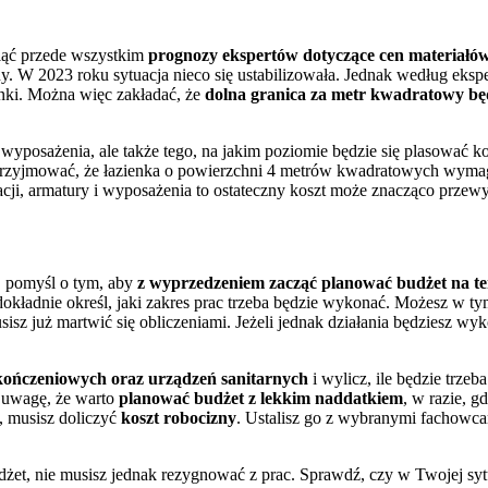
iąć przede wszystkim
prognozy ekspertów dotyczące cen materiał
ny. W 2023 roku sytuacja nieco się ustabilizowała. Jednak według ek
nki. Można więc zakładać, że
dolna granica za metr kwadratowy będz
wyposażenia, ale także tego, na jakim poziomie będzie się plasować 
przyjmować, że łazienka o powierzchni 4 metrów kwadratowych wymaga
lacji, armatury i wyposażenia to ostateczny koszt może znacząco przew
, pomyśl o tym, aby
z wyprzedzeniem zacząć planować budżet na te
okładnie określ, jaki zakres prac trzeba będzie wykonać. Możesz w tym
isz już martwić się obliczeniami. Jeżeli jednak działania będziesz wyk
kończeniowych oraz urządzeń sanitarnych
i wylicz, ile będzie trze
 uwagę, że warto
planować budżet z lekkim naddatkiem
, w razie, g
, musisz doliczyć
koszt robocizny
. Ustalisz go z wybranymi fachowcam
udżet, nie musisz jednak rezygnować z prac. Sprawdź, czy w Twojej syt