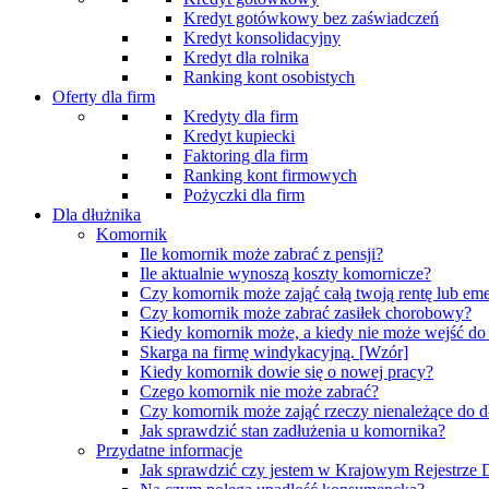
Kredyt gotówkowy bez zaświadczeń
Kredyt konsolidacyjny
Kredyt dla rolnika
Ranking kont osobistych
Oferty dla firm
Kredyty dla firm
Kredyt kupiecki
Faktoring dla firm
Ranking kont firmowych
Pożyczki dla firm
Dla dłużnika
Komornik
Ile komornik może zabrać z pensji?
Ile aktualnie wynoszą koszty komornicze?
Czy komornik może zająć całą twoją rentę lub eme
Czy komornik może zabrać zasiłek chorobowy?
Kiedy komornik może, a kiedy nie może wejść d
Skarga na firmę windykacyjną. [Wzór]
Kiedy komornik dowie się o nowej pracy?
Czego komornik nie może zabrać?
Czy komornik może zająć rzeczy nienależące do d
Jak sprawdzić stan zadłużenia u komornika?
Przydatne informacje
Jak sprawdzić czy jestem w Krajowym Rejestrz