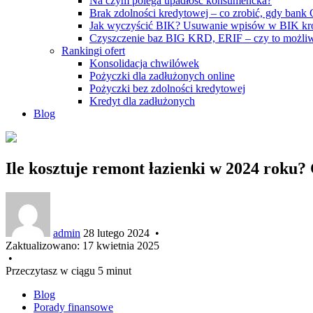
Na czym polega upadłość konsumencka?
Brak zdolności kredytowej – co zrobić, gdy bank
Jak wyczyścić BIK? Usuwanie wpisów w BIK kr
Czyszczenie baz BIG KRD, ERIF – czy to możli
Rankingi ofert
Konsolidacja chwilówek
Pożyczki dla zadłużonych online
Pożyczki bez zdolności kredytowej
Kredyt dla zadłużonych
Blog
Ile kosztuje remont łazienki w 2024 roku?
admin
28 lutego 2024
•
Zaktualizowano:
17 kwietnia 2025
•
Przeczytasz w ciągu 5 minut
Blog
Porady finansowe