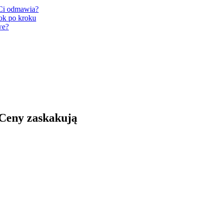
 Ci odmawia?
ok po kroku
we?
 Ceny zaskakują