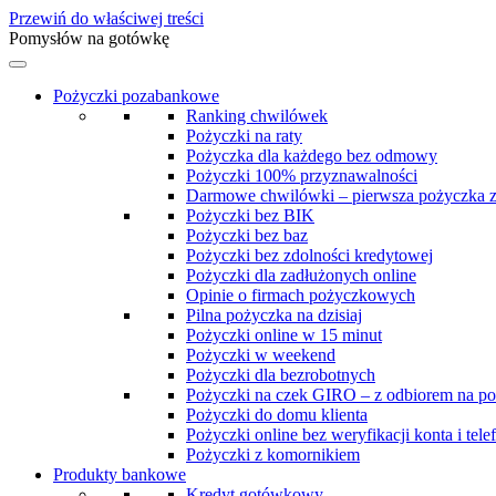
Przewiń do właściwej treści
Pomysłów na gotówkę
Pożyczki pozabankowe
Ranking chwilówek
Pożyczki na raty
Pożyczka dla każdego bez odmowy
Pożyczki 100% przyznawalności
Darmowe chwilówki – pierwsza pożyczka 
Pożyczki bez BIK
Pożyczki bez baz
Pożyczki bez zdolności kredytowej
Pożyczki dla zadłużonych online
Opinie o firmach pożyczkowych
Pilna pożyczka na dzisiaj
Pożyczki online w 15 minut
Pożyczki w weekend
Pożyczki dla bezrobotnych
Pożyczki na czek GIRO – z odbiorem na po
Pożyczki do domu klienta
Pożyczki online bez weryfikacji konta i tele
Pożyczki z komornikiem
Produkty bankowe
Kredyt gotówkowy