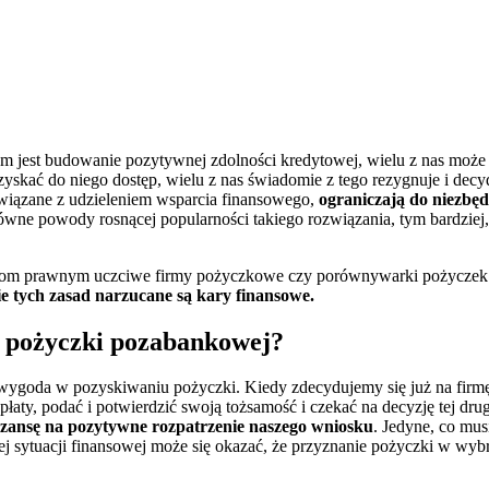
em jest budowanie pozytywnej zdolności kredytowej, wielu z nas moż
yskać do niego dostęp, wielu z nas świadomie z tego rezygnuje i de
związane z udzieleniem wsparcia finansowego,
ograniczają do niezb
wne powody rosnącej popularności takiego rozwiązania, tym bardziej,
anom prawnym uczciwe firmy pożyczkowe czy porównywarki pożyczek da
ie tych zasad narzucane są kary finansowe.
b pożyczki pozabankowej?
i wygoda w pozyskiwaniu pożyczki. Kiedy zdecydujemy się już na firm
łaty, podać i potwierdzić swoją tożsamość i czekać na decyzję tej drugi
szansę na pozytywne rozpatrzenie naszego wniosku
. Jedyne, co mus
zej sytuacji finansowej może się okazać, że przyznanie pożyczki w wy