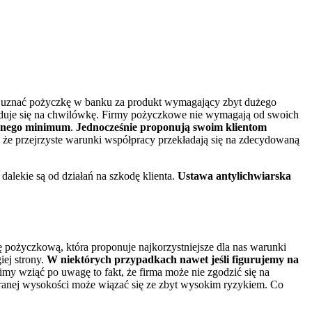
e uznać pożyczkę w banku za produkt wymagający zbyt dużego
cyduje się na chwilówkę. Firmy pożyczkowe nie wymagają od swoich
ędnego minimum
.
Jednocześnie proponują swoim klientom
 że przejrzyste warunki współpracy przekładają się na zdecydowaną
lekie są od działań na szkodę klienta.
Ustawa antylichwiarska
ę pożyczkową, która proponuje najkorzystniejsze dla nas warunki
ej strony.
W niektórych przypadkach nawet jeśli figurujemy na
imy wziąć po uwagę to fakt, że firma może nie zgodzić się na
branej wysokości może wiązać się ze zbyt wysokim ryzykiem. Co