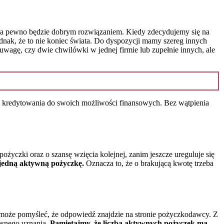
i na pewno będzie dobrym rozwiązaniem. Kiedy zdecydujemy się na
dnak, że to nie koniec świata. Do dyspozycji mamy szereg innych
uwagę, czy dwie chwilówki w jednej firmie lub zupełnie innych, ale
s kredytowania do swoich możliwości finansowych. Bez wątpienia
życzki oraz o szansę wzięcia kolejnej, zanim jeszcze ureguluje się
 jedną aktywną pożyczkę.
Oznacza to, że o brakującą kwotę trzeba
 może pomyśleć, że odpowiedź znajdzie na stronie pożyczkodawcy. Z
asnego uznania.
Pamiętajmy, że liczba aktywnych pożyczek ma