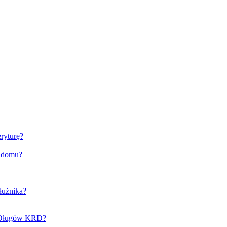
ryturę?
o domu?
łużnika?
e Długów KRD?