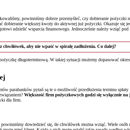
ioskowaliśmy, powinniśmy dobrze przemyśleć, czy dobieranie pożyczk
ać dobieranie większej kwoty do aktywnej już pożyczki. Okazuje się je
gotowi udzielić wsparcia finansowego. Jednocześnie należy wziąć pod 
 chwilówek, aby nie wpaść w spiralę zadłużenia. Co dalej?
ć pożyczkę długoterminową. W takiej sytuacji możemy dopasować okre
ej
tów parabanków pytań są te o możliwość przedłużenia terminu spłaty po
ozwiązaniem?
Większość firm pożyczkowych godzi się wyłącznie na
ki dla firm.
, powinniśmy dowiedzieć się, ile chwilówek można wziąć. Wiele osób
 może mieć klient. Każda z nich może ustalić takie zasady według wł