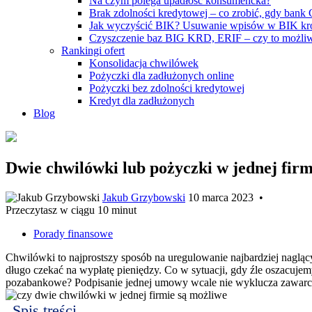
Na czym polega upadłość konsumencka?
Brak zdolności kredytowej – co zrobić, gdy bank
Jak wyczyścić BIK? Usuwanie wpisów w BIK kr
Czyszczenie baz BIG KRD, ERIF – czy to możli
Rankingi ofert
Konsolidacja chwilówek
Pożyczki dla zadłużonych online
Pożyczki bez zdolności kredytowej
Kredyt dla zadłużonych
Blog
Dwie chwilówki lub pożyczki w jednej firm
Jakub Grzybowski
10 marca 2023
•
Przeczytasz w ciągu 10 minut
Porady finansowe
Chwilówki to najprostszy sposób na uregulowanie najbardziej naglą
długo czekać na wypłatę pieniędzy. Co w sytuacji, gdy źle oszacuje
pozabankowe? Podpisanie jednej umowy wcale nie wyklucza zawarcia 
Spis treści