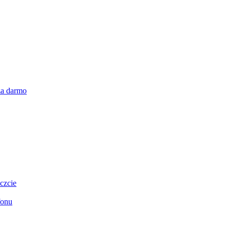
za darmo
czcie
fonu