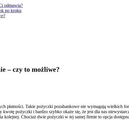
 Ci odmawia?
ok po kroku
we?
ie – czy to możliwe?
cych płatności. Takie pożyczki pozabankowe nie wymagają wielkich fo
my kwotę pożyczki i bardzo szybko okaże się, że jest dla nas niewyst
kolejnej. Chociaż dwie pożyczki w tej samej firmie to opcja dostępn