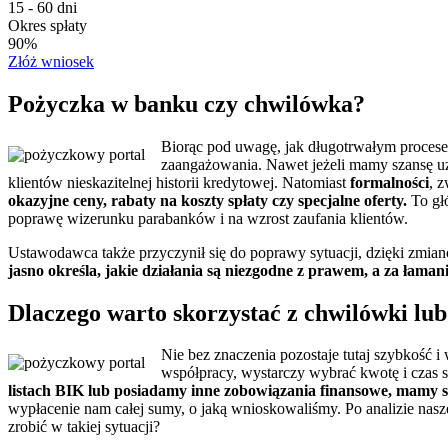
15 - 60 dni
Okres spłaty
90%
Złóż wniosek
Pożyczka w banku czy chwilówka?
Biorąc pod uwagę, jak długotrwałym proces
zaangażowania. Nawet jeżeli mamy szansę uz
klientów nieskazitelnej historii kredytowej. Natomiast
formalności
, 
okazyjne ceny, rabaty na koszty spłaty czy specjalne oferty.
To głó
poprawę wizerunku parabanków i na wzrost zaufania klientów.
Ustawodawca także przyczynił się do poprawy sytuacji, dzięki zmi
jasno określa, jakie działania są niezgodne z prawem, a za łaman
Dlaczego warto skorzystać z chwilówki lu
Nie bez znaczenia pozostaje tutaj szybkość 
współpracy, wystarczy wybrać kwotę i czas sp
listach BIK lub posiadamy inne zobowiązania finansowe, mamy 
wypłacenie nam całej sumy, o jaką wnioskowaliśmy. Po analizie nas
zrobić w takiej sytuacji?