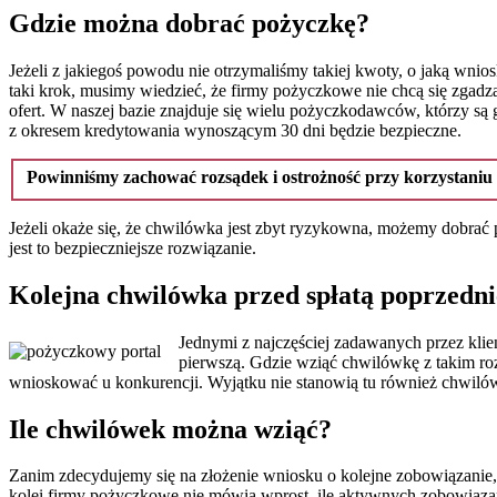
Gdzie można dobrać pożyczkę?
Jeżeli z jakiegoś powodu nie otrzymaliśmy takiej kwoty, o jaką wn
taki krok, musimy wiedzieć, że firmy pożyczkowe nie chcą się zgadz
ofert. W naszej bazie znajduje się wielu pożyczkodawców, którzy są 
z okresem kredytowania wynoszącym 30 dni będzie bezpieczne.
Powinniśmy zachować rozsądek i ostrożność przy korzystaniu z
Jeżeli okaże się, że chwilówka jest zbyt ryzykowna, możemy dobra
jest to bezpieczniejsze rozwiązanie.
Kolejna chwilówka przed spłatą poprzedni
Jednymi z najczęściej zadawanych przez klien
pierwszą. Gdzie wziąć chwilówkę z takim r
wnioskować u konkurencji. Wyjątku nie stanowią tu również chwilów
Ile chwilówek można wziąć?
Zanim zdecydujemy się na złożenie wniosku o kolejne zobowiązanie
kolei firmy pożyczkowe nie mówią wprost, ile aktywnych zobowiązań