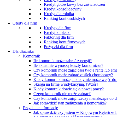
Kredyt gotówkowy bez zaświadczeń
Kredyt konsolidacyjny
Kredyt dla rolnika
Ranking kont osobistych
Oferty dla firm
Kredyty dla firm
Kredyt kupiecki
Faktoring dla firm
Ranking kont firmowych
Pożyczki dla firm
Dla dłużnika
Komornik
Ile komornik może zabrać z pensji?
Ile aktualnie wynoszą koszty komornicze?
Czy komornik może zająć całą twoją rentę lub eme
Czy komornik może zabrać zasiłek chorobowy?
Kiedy komornik może, a kiedy nie może wejść d
Skarga na firmę windykacyjną. [Wzór]
Kiedy komornik dowie się o nowej pracy?
Czego komornik nie może zabrać?
Czy komornik może zająć rzeczy nienależące do d
Jak sprawdzić stan zadłużenia u komornika?
Przydatne informacje
Jak sprawdzić czy jestem w Krajowym Rejestrz