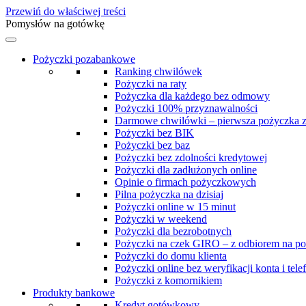
Przewiń do właściwej treści
Pomysłów na gotówkę
Pożyczki pozabankowe
Ranking chwilówek
Pożyczki na raty
Pożyczka dla każdego bez odmowy
Pożyczki 100% przyznawalności
Darmowe chwilówki – pierwsza pożyczka 
Pożyczki bez BIK
Pożyczki bez baz
Pożyczki bez zdolności kredytowej
Pożyczki dla zadłużonych online
Opinie o firmach pożyczkowych
Pilna pożyczka na dzisiaj
Pożyczki online w 15 minut
Pożyczki w weekend
Pożyczki dla bezrobotnych
Pożyczki na czek GIRO – z odbiorem na po
Pożyczki do domu klienta
Pożyczki online bez weryfikacji konta i tele
Pożyczki z komornikiem
Produkty bankowe
Kredyt gotówkowy