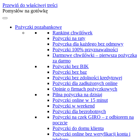
Przewiń do właściwej treści
Pomysłów na gotówkę
Pożyczki pozabankowe
Ranking chwilówek
Pożyczki na raty
Pożyczka dla każdego bez odmowy
Pożyczki 100% przyznawalności
Darmowe chwilówki – pierwsza pożyczka
za darmo
Pożyczki bez BIK
Pożyczki bez baz
Pożyczki bez zdolności kredytowej
Pożyczki dla zadłużonych online
Opinie o firmach pożyczkowych
Pilna pożyczka na dzisiaj
Pożyczki online w 15 minut
Pożyczki w weekend
Pożyczki dla bezrobotnych
Pożyczki na czek GIRO – z odbiorem na
poczcie
Pożyczki do domu klienta
Pożyczki online bez weryfikacji konta i
telefonu