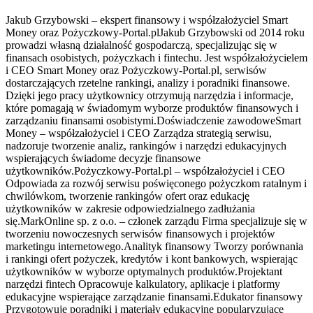
Jakub Grzybowski – ekspert finansowy i współzałożyciel Smart
Money oraz Pożyczkowy-Portal.plJakub Grzybowski od 2014 roku
prowadzi własną działalność gospodarczą, specjalizując się w
finansach osobistych, pożyczkach i fintechu. Jest współzałożycielem
i CEO Smart Money oraz Pożyczkowy-Portal.pl, serwisów
dostarczających rzetelne rankingi, analizy i poradniki finansowe.
Dzięki jego pracy użytkownicy otrzymują narzędzia i informacje,
które pomagają w świadomym wyborze produktów finansowych i
zarządzaniu finansami osobistymi.Doświadczenie zawodoweSmart
Money – współzałożyciel i CEO Zarządza strategią serwisu,
nadzoruje tworzenie analiz, rankingów i narzędzi edukacyjnych
wspierających świadome decyzje finansowe
użytkowników.Pożyczkowy-Portal.pl – współzałożyciel i CEO
Odpowiada za rozwój serwisu poświęconego pożyczkom ratalnym i
chwilówkom, tworzenie rankingów ofert oraz edukację
użytkowników w zakresie odpowiedzialnego zadłużania
się.MarkOnline sp. z o.o. – członek zarządu Firma specjalizuje się w
tworzeniu nowoczesnych serwisów finansowych i projektów
marketingu internetowego.Analityk finansowy Tworzy porównania
i rankingi ofert pożyczek, kredytów i kont bankowych, wspierając
użytkowników w wyborze optymalnych produktów.Projektant
narzędzi fintech Opracowuje kalkulatory, aplikacje i platformy
edukacyjne wspierające zarządzanie finansami.Edukator finansowy
Przygotowuje poradniki i materiały edukacyjne popularyzujące