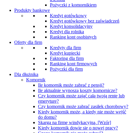
Pożyczki z komornikiem
Produkty bankowe
Kredyt gotówkowy
Kredyt gotówkowy bez zaświadczeń
Kredyt konsolidacyjny
Kredyt dla rolnika
Ranking kont osobistych
Oferty dla firm
Kredyty dla firm
Kredyt kupiecki
Faktoring dla firm
Ranking kont firmowych
Pożyczki dla firm
Dla dłużnika
Komornik
Ile komornik może zabrać z pensji?
Ile aktualnie wynoszą koszty komornicze?
Czy komornik może zająć całą twoją rentę lub
emeryturę?
Czy komornik może zabrać zasiłek chorobowy?
Kiedy komornik może, a kiedy nie może wejść
do domu?
Skarga na firmę windykacyjną. [Wzór]
Kiedy komornik dowie się o nowej pracy?