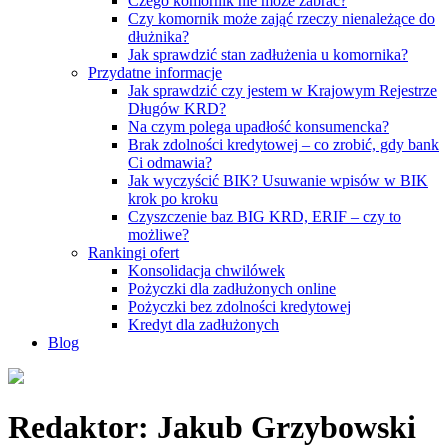
Czego komornik nie może zabrać?
Czy komornik może zająć rzeczy nienależące do
dłużnika?
Jak sprawdzić stan zadłużenia u komornika?
Przydatne informacje
Jak sprawdzić czy jestem w Krajowym Rejestrze
Długów KRD?
Na czym polega upadłość konsumencka?
Brak zdolności kredytowej – co zrobić, gdy bank
Ci odmawia?
Jak wyczyścić BIK? Usuwanie wpisów w BIK
krok po kroku
Czyszczenie baz BIG KRD, ERIF – czy to
możliwe?
Rankingi ofert
Konsolidacja chwilówek
Pożyczki dla zadłużonych online
Pożyczki bez zdolności kredytowej
Kredyt dla zadłużonych
Blog
Redaktor:
Jakub Grzybowski