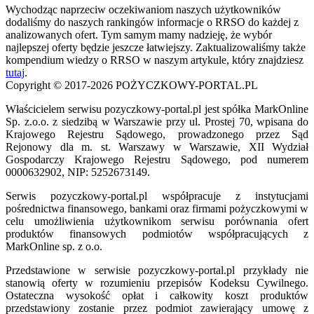
Wychodząc naprzeciw oczekiwaniom naszych użytkowników
dodaliśmy do naszych rankingów informacje o RRSO do każdej z
analizowanych ofert. Tym samym mamy nadzieję, że wybór
najlepszej oferty będzie jeszcze łatwiejszy. Zaktualizowaliśmy także
kompendium wiedzy o RRSO w naszym artykule, który znajdziesz
tutaj
.
Copyright © 2017-2026 POŻYCZKOWY-PORTAL.PL
Właścicielem serwisu pozyczkowy-portal.pl jest spółka MarkOnline
Sp. z.o.o. z siedzibą w Warszawie przy ul. Prostej 70, wpisana do
Krajowego Rejestru Sądowego, prowadzonego przez Sąd
Rejonowy dla m. st. Warszawy w Warszawie, XII Wydział
Gospodarczy Krajowego Rejestru Sądowego, pod numerem
0000632902, NIP: 5252673149.
Serwis pozyczkowy-portal.pl współpracuje z instytucjami
pośrednictwa finansowego, bankami oraz firmami pożyczkowymi w
celu umożliwienia użytkownikom serwisu porównania ofert
produktów finansowych podmiotów współpracujących z
MarkOnline sp. z o.o.
Przedstawione w serwisie pozyczkowy-portal.pl przykłady nie
stanowią oferty w rozumieniu przepisów Kodeksu Cywilnego.
Ostateczna wysokość opłat i całkowity koszt produktów
przedstawiony zostanie przez podmiot zawierający umowę z