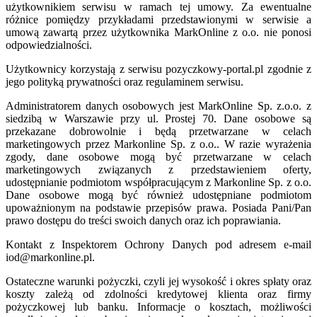
użytkownikiem serwisu w ramach tej umowy. Za ewentualne
różnice pomiędzy przykładami przedstawionymi w serwisie a
umową zawartą przez użytkownika MarkOnline z o.o. nie ponosi
odpowiedzialności.
Użytkownicy korzystają z serwisu pozyczkowy-portal.pl zgodnie z
jego polityką prywatności oraz regulaminem serwisu.
Administratorem danych osobowych jest MarkOnline Sp. z.o.o. z
siedzibą w Warszawie przy ul. Prostej 70. Dane osobowe są
przekazane dobrowolnie i będą przetwarzane w celach
marketingowych przez Markonline Sp. z o.o.. W razie wyrażenia
zgody, dane osobowe mogą być przetwarzane w celach
marketingowych związanych z przedstawieniem oferty,
udostępnianie podmiotom współpracującym z Markonline Sp. z o.o.
Dane osobowe mogą być również udostępniane podmiotom
upoważnionym na podstawie przepisów prawa. Posiada Pani/Pan
prawo dostępu do treści swoich danych oraz ich poprawiania.
Kontakt z Inspektorem Ochrony Danych pod adresem e-mail
iod@markonline.pl.
Ostateczne warunki pożyczki, czyli jej wysokość i okres spłaty oraz
koszty zależą od zdolności kredytowej klienta oraz firmy
pożyczkowej lub banku. Informacje o kosztach, możliwości