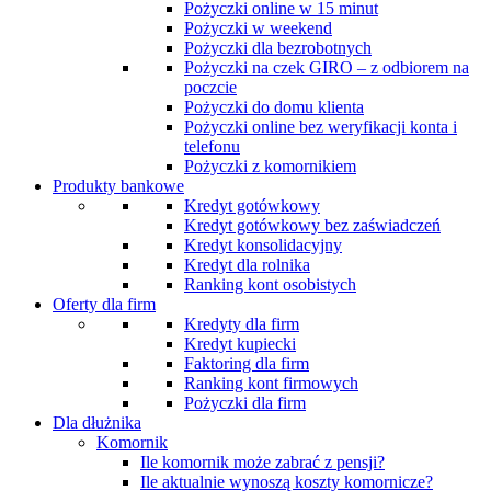
Pożyczki online w 15 minut
Pożyczki w weekend
Pożyczki dla bezrobotnych
Pożyczki na czek GIRO – z odbiorem na
poczcie
Pożyczki do domu klienta
Pożyczki online bez weryfikacji konta i
telefonu
Pożyczki z komornikiem
Produkty bankowe
Kredyt gotówkowy
Kredyt gotówkowy bez zaświadczeń
Kredyt konsolidacyjny
Kredyt dla rolnika
Ranking kont osobistych
Oferty dla firm
Kredyty dla firm
Kredyt kupiecki
Faktoring dla firm
Ranking kont firmowych
Pożyczki dla firm
Dla dłużnika
Komornik
Ile komornik może zabrać z pensji?
Ile aktualnie wynoszą koszty komornicze?