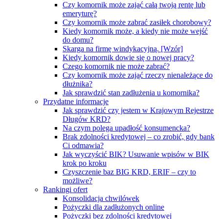
Czy komornik może zająć całą twoją rentę lub
emeryturę?
Czy komornik może zabrać zasiłek chorobowy?
Kiedy komornik może, a kiedy nie może wejść
do domu?
Skarga na firmę windykacyjną. [Wzór]
Kiedy komornik dowie się o nowej pracy?
Czego komornik nie może zabrać?
Czy komornik może zająć rzeczy nienależące do
dłużnika?
Jak sprawdzić stan zadłużenia u komornika?
Przydatne informacje
Jak sprawdzić czy jestem w Krajowym Rejestrze
Długów KRD?
Na czym polega upadłość konsumencka?
Brak zdolności kredytowej – co zrobić, gdy bank
Ci odmawia?
Jak wyczyścić BIK? Usuwanie wpisów w BIK
krok po kroku
Czyszczenie baz BIG KRD, ERIF – czy to
możliwe?
Rankingi ofert
Konsolidacja chwilówek
Pożyczki dla zadłużonych online
Pożyczki bez zdolności kredytowej