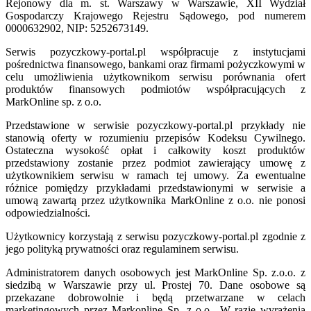
Rejonowy dla m. st. Warszawy w Warszawie, XII Wydział
Gospodarczy Krajowego Rejestru Sądowego, pod numerem
0000632902, NIP: 5252673149.
Serwis pozyczkowy-portal.pl współpracuje z instytucjami
pośrednictwa finansowego, bankami oraz firmami pożyczkowymi w
celu umożliwienia użytkownikom serwisu porównania ofert
produktów finansowych podmiotów współpracujących z
MarkOnline sp. z o.o.
Przedstawione w serwisie pozyczkowy-portal.pl przykłady nie
stanowią oferty w rozumieniu przepisów Kodeksu Cywilnego.
Ostateczna wysokość opłat i całkowity koszt produktów
przedstawiony zostanie przez podmiot zawierający umowę z
użytkownikiem serwisu w ramach tej umowy. Za ewentualne
różnice pomiędzy przykładami przedstawionymi w serwisie a
umową zawartą przez użytkownika MarkOnline z o.o. nie ponosi
odpowiedzialności.
Użytkownicy korzystają z serwisu pozyczkowy-portal.pl zgodnie z
jego polityką prywatności oraz regulaminem serwisu.
Administratorem danych osobowych jest MarkOnline Sp. z.o.o. z
siedzibą w Warszawie przy ul. Prostej 70. Dane osobowe są
przekazane dobrowolnie i będą przetwarzane w celach
marketingowych przez Markonline Sp. z o.o.. W razie wyrażenia