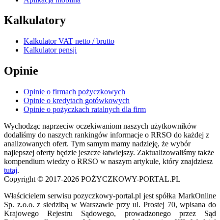
Kalkulatory
Kalkulator VAT netto / brutto
Kalkulator pensji
Opinie
Opinie o firmach pożyczkowych
Opinie o kredytach gotówkowych
Opinie o pożyczkach ratalnych dla firm
Wychodząc naprzeciw oczekiwaniom naszych użytkowników
dodaliśmy do naszych rankingów informacje o RRSO do każdej z
analizowanych ofert. Tym samym mamy nadzieję, że wybór
najlepszej oferty będzie jeszcze łatwiejszy. Zaktualizowaliśmy także
kompendium wiedzy o RRSO w naszym artykule, który znajdziesz
tutaj
.
Copyright © 2017-2026 POŻYCZKOWY-PORTAL.PL
Właścicielem serwisu pozyczkowy-portal.pl jest spółka MarkOnline
Sp. z.o.o. z siedzibą w Warszawie przy ul. Prostej 70, wpisana do
Krajowego Rejestru Sądowego, prowadzonego przez Sąd