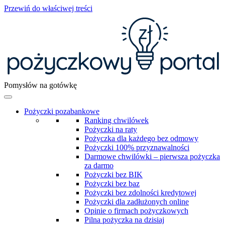
Przewiń do właściwej treści
Pomysłów na gotówkę
Pożyczki pozabankowe
Ranking chwilówek
Pożyczki na raty
Pożyczka dla każdego bez odmowy
Pożyczki 100% przyznawalności
Darmowe chwilówki – pierwsza pożyczka
za darmo
Pożyczki bez BIK
Pożyczki bez baz
Pożyczki bez zdolności kredytowej
Pożyczki dla zadłużonych online
Opinie o firmach pożyczkowych
Pilna pożyczka na dzisiaj