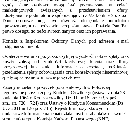
zgody, dane osobowe mogą być przetwarzane w celach
marketingowych związanych z przedstawieniem oferty,
udostępnianie podmiotom współpracującym z Markonline Sp. z o.o.
Dane osobowe mogą być również udostępniane podmiotom
upoważnionym na podstawie przepisów prawa. Posiada Pani/Pan
prawo dostępu do treści swoich danych oraz ich poprawiania.
Kontakt z Inspektorem Ochrony Danych pod adresem e-mail
iod@markonline.pl.
Ostateczne warunki pożyczki, czyli jej wysokość i okres spłaty oraz
koszty zależą od zdolności kredytowej klienta oraz firmy
pożyczkowej lub banku. Informacje o kosztach, możliwości
przedłużenia spłaty zobowiązania oraz konsekwencje nieterminowej
spłaty są zapisane w umowie pożyczkowej.
Zasady udzielania pożyczek pozabankowych w Polsce, są
regulowane przez przepisy Kodeksu Cywilnego (ustawa z dnia 23
kwietnia 1964 r. Kodeks cywilny, Dz. U. nr 16 poz. 93, z późn.
zm., art. 720 – 724) oraz Ustawy o Kredycie Konsumenckim (Dz.
U. z 2011 nr 126 poz. 715). Rejestr firm pożyczkowych i
dodatkowe informacje na temat działalności parabanków na swojej
stronie udostępnia Komisja Nadzoru Finansowego (KNF).