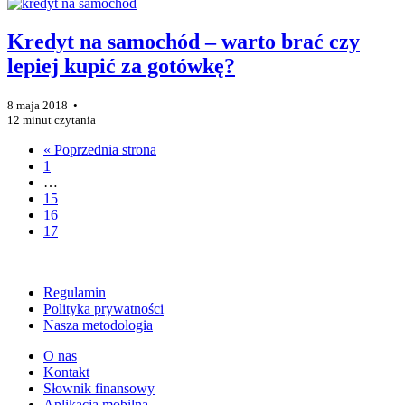
Kredyt na samochód – warto brać czy
lepiej kupić za gotówkę?
8 maja 2018 •
12 minut czytania
« Poprzednia strona
1
…
15
16
17
Regulamin
Polityka prywatności
Nasza metodologia
O nas
Kontakt
Słownik finansowy
Aplikacja mobilna