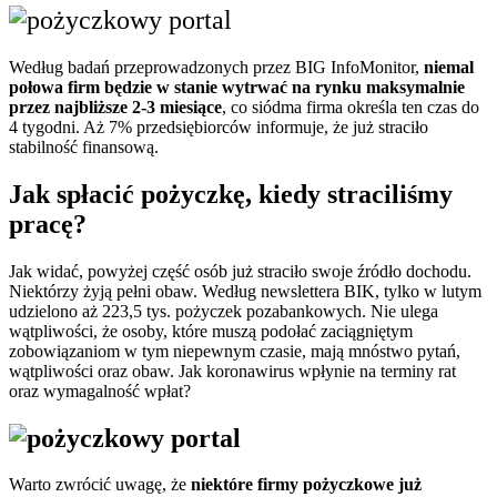
Według badań przeprowadzonych przez BIG InfoMonitor,
niemal
połowa firm będzie w stanie wytrwać na rynku maksymalnie
przez najbliższe 2-3 miesiące
, co siódma firma określa ten czas do
4 tygodni. Aż 7% przedsiębiorców informuje, że już straciło
stabilność finansową.
Jak spłacić pożyczkę, kiedy straciliśmy
pracę?
Jak widać, powyżej część osób już straciło swoje źródło dochodu.
Niektórzy żyją pełni obaw. Według newslettera BIK, tylko w lutym
udzielono aż 223,5 tys. pożyczek pozabankowych. Nie ulega
wątpliwości, że osoby, które muszą podołać zaciągniętym
zobowiązaniom w tym niepewnym czasie, mają mnóstwo pytań,
wątpliwości oraz obaw. Jak koronawirus wpłynie na terminy rat
oraz wymagalność wpłat?
Warto zwrócić uwagę, że
niektóre firmy pożyczkowe już