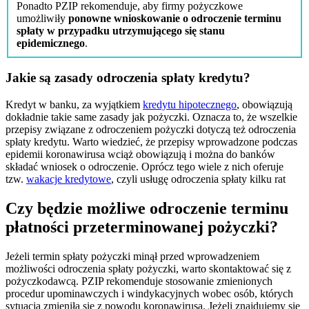
Ponadto PZIP rekomenduje, aby firmy pożyczkowe
umożliwiły
ponowne wnioskowanie o odroczenie terminu
spłaty w przypadku utrzymującego się stanu
epidemicznego
.
Jakie są zasady odroczenia spłaty kredytu?
Kredyt w banku, za wyjątkiem
kredytu hipotecznego
, obowiązują
dokładnie takie same zasady jak pożyczki. Oznacza to, że wszelkie
przepisy związane z odroczeniem pożyczki dotyczą też odroczenia
spłaty kredytu. Warto wiedzieć, że przepisy wprowadzone podczas
epidemii koronawirusa wciąż obowiązują i można do banków
składać wniosek o odroczenie. Oprócz tego wiele z nich oferuje
tzw.
wakacje kredytowe
, czyli usługę odroczenia spłaty kilku rat
Czy będzie możliwe odroczenie terminu
płatności przeterminowanej pożyczki?
Jeżeli termin spłaty pożyczki minął przed wprowadzeniem
możliwości odroczenia spłaty pożyczki, warto skontaktować się z
pożyczkodawcą. PZIP rekomenduje stosowanie zmienionych
procedur upominawczych i windykacyjnych wobec osób, których
sytuacja zmieniła się z powodu koronawirusa. Jeżeli znajdujemy się