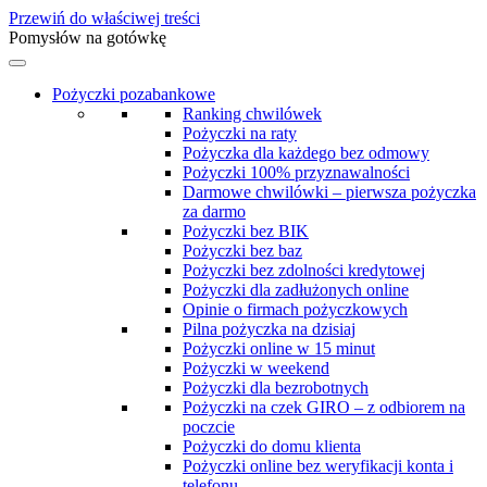
Przewiń do właściwej treści
Pomysłów na gotówkę
Pożyczki pozabankowe
Ranking chwilówek
Pożyczki na raty
Pożyczka dla każdego bez odmowy
Pożyczki 100% przyznawalności
Darmowe chwilówki – pierwsza pożyczka
za darmo
Pożyczki bez BIK
Pożyczki bez baz
Pożyczki bez zdolności kredytowej
Pożyczki dla zadłużonych online
Opinie o firmach pożyczkowych
Pilna pożyczka na dzisiaj
Pożyczki online w 15 minut
Pożyczki w weekend
Pożyczki dla bezrobotnych
Pożyczki na czek GIRO – z odbiorem na
poczcie
Pożyczki do domu klienta
Pożyczki online bez weryfikacji konta i
telefonu