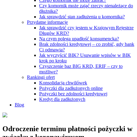
Czego komornik nie może zabrać?
Czy komornik może zająć rzeczy nienależące do
dłużnika?
Jak sprawdzić stan zadłużenia u komornika?
Przydatne informacje
Jak sprawdzić czy jestem w Krajowym Rejestrze
Długów KRD?
Na czym polega upadłość konsumencka?
Brak zdolności kredytowej – co zrobić, gdy bank
Ci odmawia?
Jak wyczyścić BIK? Usuwanie wpisów w BIK
krok po kroku
Czyszczenie baz BIG KRD, ERIF – czy to
możliwe?
Rankingi ofert
Konsolidacja chwilówek
Pożyczki dla zadłużonych online
Pożyczki bez zdolności kredytowej
Kredyt dla zadłużonych
Blog
Odroczenie terminu płatności pożyczki w
związku z koronawirusem