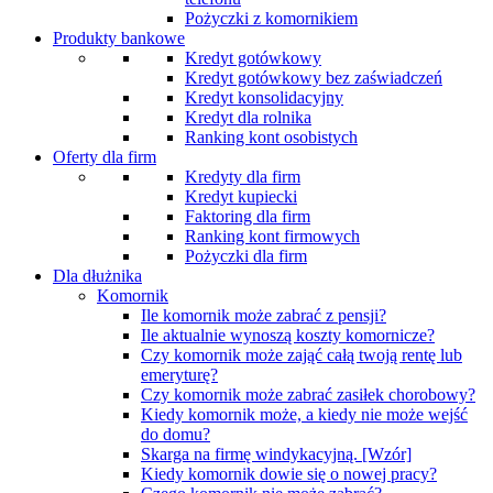
Pożyczki z komornikiem
Produkty bankowe
Kredyt gotówkowy
Kredyt gotówkowy bez zaświadczeń
Kredyt konsolidacyjny
Kredyt dla rolnika
Ranking kont osobistych
Oferty dla firm
Kredyty dla firm
Kredyt kupiecki
Faktoring dla firm
Ranking kont firmowych
Pożyczki dla firm
Dla dłużnika
Komornik
Ile komornik może zabrać z pensji?
Ile aktualnie wynoszą koszty komornicze?
Czy komornik może zająć całą twoją rentę lub
emeryturę?
Czy komornik może zabrać zasiłek chorobowy?
Kiedy komornik może, a kiedy nie może wejść
do domu?
Skarga na firmę windykacyjną. [Wzór]
Kiedy komornik dowie się o nowej pracy?