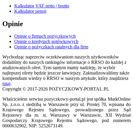
Kalkulator VAT netto / brutto
Kalkulator pensji
Opinie
Opinie o firmach pożyczkowych
Opinie o kredytach gotówkowych
Opinie o pożyczkach ratalnych dla firm
Wychodząc naprzeciw oczekiwaniom naszych użytkowników
dodaliśmy do naszych rankingów informacje o RRSO do każdej z
analizowanych ofert. Tym samym mamy nadzieję, że wybór
najlepszej oferty będzie jeszcze łatwiejszy. Zaktualizowaliśmy także
kompendium wiedzy o RRSO w naszym artykule, który znajdziesz
tutaj
.
Copyright © 2017-2026 POŻYCZKOWY-PORTAL.PL
Właścicielem serwisu pozyczkowy-portal.pl jest spółka MarkOnline
Sp. z.o.o. z siedzibą w Warszawie przy ul. Prostej 70, wpisana do
Krajowego Rejestru Sądowego, prowadzonego przez Sąd
Rejonowy dla m. st. Warszawy w Warszawie, XII Wydział
Gospodarczy Krajowego Rejestru Sądowego, pod numerem
0000632902, NIP: 5252673149.