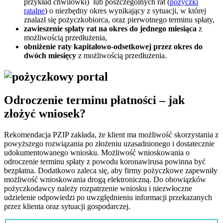
przykład chwilówki) lub poszczególnych rat (
pożyczki
ratalne
) o niezbędny okres wynikający z sytuacji, w której
znalazł się pożyczkobiorca, oraz pierwotnego terminu spłaty,
zawieszenie spłaty rat na okres do jednego miesiąca
z
możliwością przedłużenia,
obniżenie raty kapitałowo-odsetkowej przez okres do
dwóch miesięcy
z możliwością przedłużenia.
Odroczenie terminu płatności – jak
złożyć wniosek?
Rekomendacja PZIP zakłada, że klient ma możliwość skorzystania z
powyższego rozwiązania po złożeniu uzasadnionego i dostatecznie
udokumentowanego wniosku. Możliwość wnioskowania o
odroczenie terminu spłaty z powodu koronawirusa powinna być
bezpłatna. Dodatkowo zaleca się, aby firmy pożyczkowe zapewniły
możliwość wnioskowania drogą elektroniczną. Do obowiązków
pożyczkodawcy należy rozpatrzenie wniosku i niezwłoczne
udzielenie odpowiedzi po uwzględnieniu informacji przekazanych
przez klienta oraz sytuacji gospodarczej.