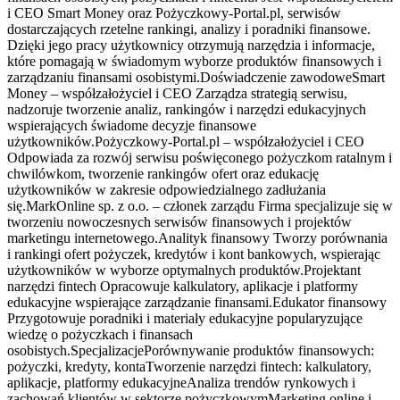
i CEO Smart Money oraz Pożyczkowy-Portal.pl, serwisów
dostarczających rzetelne rankingi, analizy i poradniki finansowe.
Dzięki jego pracy użytkownicy otrzymują narzędzia i informacje,
które pomagają w świadomym wyborze produktów finansowych i
zarządzaniu finansami osobistymi.Doświadczenie zawodoweSmart
Money – współzałożyciel i CEO Zarządza strategią serwisu,
nadzoruje tworzenie analiz, rankingów i narzędzi edukacyjnych
wspierających świadome decyzje finansowe
użytkowników.Pożyczkowy-Portal.pl – współzałożyciel i CEO
Odpowiada za rozwój serwisu poświęconego pożyczkom ratalnym i
chwilówkom, tworzenie rankingów ofert oraz edukację
użytkowników w zakresie odpowiedzialnego zadłużania
się.MarkOnline sp. z o.o. – członek zarządu Firma specjalizuje się w
tworzeniu nowoczesnych serwisów finansowych i projektów
marketingu internetowego.Analityk finansowy Tworzy porównania
i rankingi ofert pożyczek, kredytów i kont bankowych, wspierając
użytkowników w wyborze optymalnych produktów.Projektant
narzędzi fintech Opracowuje kalkulatory, aplikacje i platformy
edukacyjne wspierające zarządzanie finansami.Edukator finansowy
Przygotowuje poradniki i materiały edukacyjne popularyzujące
wiedzę o pożyczkach i finansach
osobistych.SpecjalizacjePorównywanie produktów finansowych:
pożyczki, kredyty, kontaTworzenie narzędzi fintech: kalkulatory,
aplikacje, platformy edukacyjneAnaliza trendów rynkowych i
zachowań klientów w sektorze pożyczkowymMarketing online i