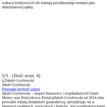
wakacji kredytowych nie traktują przedłużonego terminu jako
nieterminowej spłaty.
5/5 - (Ilość ocen: 4)
Jakub Grzybowski
Pozostałe artykuły autora
Jakub Grzybowski – ekspert finansowy i współzałożyciel Smart
Money oraz Pożyczkowy-Portal.plJakub Grzybowski od 2014 roku
prowadzi własną działalność gospodarczą, specjalizując się w
finansach osobistych, pożyczkach i fintechu. Jest współzałożycielem