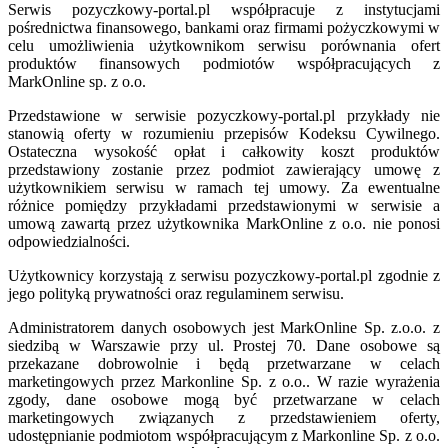
Serwis pozyczkowy-portal.pl współpracuje z instytucjami
pośrednictwa finansowego, bankami oraz firmami pożyczkowymi w
celu umożliwienia użytkownikom serwisu porównania ofert
produktów finansowych podmiotów współpracujących z
MarkOnline sp. z o.o.
Przedstawione w serwisie pozyczkowy-portal.pl przykłady nie
stanowią oferty w rozumieniu przepisów Kodeksu Cywilnego.
Ostateczna wysokość opłat i całkowity koszt produktów
przedstawiony zostanie przez podmiot zawierający umowę z
użytkownikiem serwisu w ramach tej umowy. Za ewentualne
różnice pomiędzy przykładami przedstawionymi w serwisie a
umową zawartą przez użytkownika MarkOnline z o.o. nie ponosi
odpowiedzialności.
Użytkownicy korzystają z serwisu pozyczkowy-portal.pl zgodnie z
jego polityką prywatności oraz regulaminem serwisu.
Administratorem danych osobowych jest MarkOnline Sp. z.o.o. z
siedzibą w Warszawie przy ul. Prostej 70. Dane osobowe są
przekazane dobrowolnie i będą przetwarzane w celach
marketingowych przez Markonline Sp. z o.o.. W razie wyrażenia
zgody, dane osobowe mogą być przetwarzane w celach
marketingowych związanych z przedstawieniem oferty,
udostępnianie podmiotom współpracującym z Markonline Sp. z o.o.