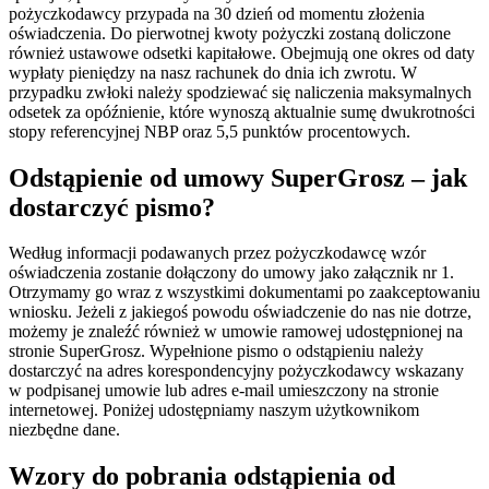
pożyczkodawcy przypada na 30 dzień od momentu złożenia
oświadczenia. Do pierwotnej kwoty pożyczki zostaną doliczone
również ustawowe odsetki kapitałowe. Obejmują one okres od daty
wypłaty pieniędzy na nasz rachunek do dnia ich zwrotu. W
przypadku zwłoki należy spodziewać się naliczenia maksymalnych
odsetek za opóźnienie, które wynoszą aktualnie sumę dwukrotności
stopy referencyjnej NBP oraz 5,5 punktów procentowych.
Odstąpienie od umowy SuperGrosz – jak
dostarczyć pismo?
Według informacji podawanych przez pożyczkodawcę wzór
oświadczenia zostanie dołączony do umowy jako załącznik nr 1.
Otrzymamy go wraz z wszystkimi dokumentami po zaakceptowaniu
wniosku. Jeżeli z jakiegoś powodu oświadczenie do nas nie dotrze,
możemy je znaleźć również w umowie ramowej udostępnionej na
stronie SuperGrosz. Wypełnione pismo o odstąpieniu należy
dostarczyć na adres korespondencyjny pożyczkodawcy wskazany
w podpisanej umowie lub adres e-mail umieszczony na stronie
internetowej. Poniżej udostępniamy naszym użytkownikom
niezbędne dane.
Wzory do pobrania odstąpienia od