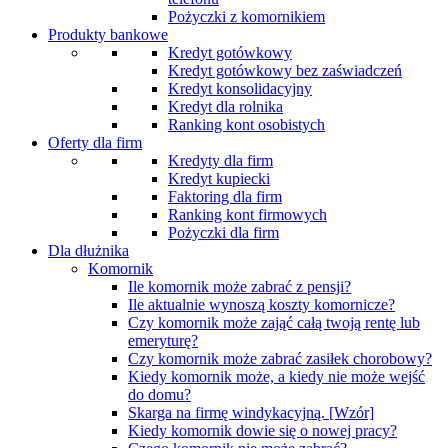
Pożyczki z komornikiem
Produkty bankowe
Kredyt gotówkowy
Kredyt gotówkowy bez zaświadczeń
Kredyt konsolidacyjny
Kredyt dla rolnika
Ranking kont osobistych
Oferty dla firm
Kredyty dla firm
Kredyt kupiecki
Faktoring dla firm
Ranking kont firmowych
Pożyczki dla firm
Dla dłużnika
Komornik
Ile komornik może zabrać z pensji?
Ile aktualnie wynoszą koszty komornicze?
Czy komornik może zająć całą twoją rentę lub
emeryturę?
Czy komornik może zabrać zasiłek chorobowy?
Kiedy komornik może, a kiedy nie może wejść
do domu?
Skarga na firmę windykacyjną. [Wzór]
Kiedy komornik dowie się o nowej pracy?