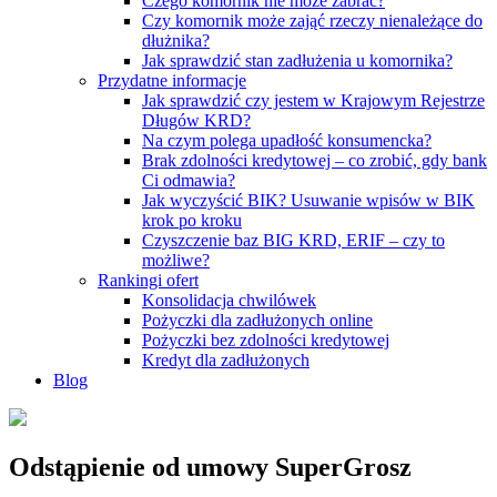
Czego komornik nie może zabrać?
Czy komornik może zająć rzeczy nienależące do
dłużnika?
Jak sprawdzić stan zadłużenia u komornika?
Przydatne informacje
Jak sprawdzić czy jestem w Krajowym Rejestrze
Długów KRD?
Na czym polega upadłość konsumencka?
Brak zdolności kredytowej – co zrobić, gdy bank
Ci odmawia?
Jak wyczyścić BIK? Usuwanie wpisów w BIK
krok po kroku
Czyszczenie baz BIG KRD, ERIF – czy to
możliwe?
Rankingi ofert
Konsolidacja chwilówek
Pożyczki dla zadłużonych online
Pożyczki bez zdolności kredytowej
Kredyt dla zadłużonych
Blog
Odstąpienie od umowy SuperGrosz