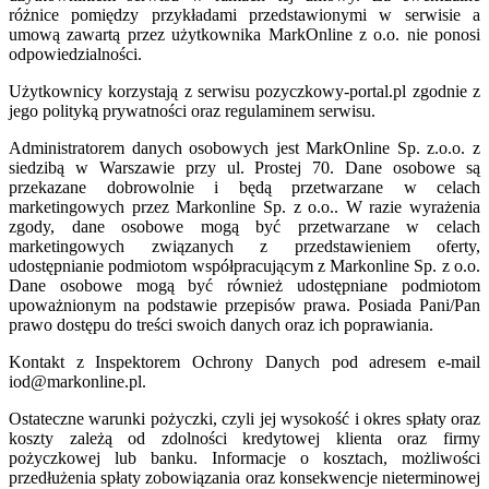
różnice pomiędzy przykładami przedstawionymi w serwisie a
umową zawartą przez użytkownika MarkOnline z o.o. nie ponosi
odpowiedzialności.
Użytkownicy korzystają z serwisu pozyczkowy-portal.pl zgodnie z
jego polityką prywatności oraz regulaminem serwisu.
Administratorem danych osobowych jest MarkOnline Sp. z.o.o. z
siedzibą w Warszawie przy ul. Prostej 70. Dane osobowe są
przekazane dobrowolnie i będą przetwarzane w celach
marketingowych przez Markonline Sp. z o.o.. W razie wyrażenia
zgody, dane osobowe mogą być przetwarzane w celach
marketingowych związanych z przedstawieniem oferty,
udostępnianie podmiotom współpracującym z Markonline Sp. z o.o.
Dane osobowe mogą być również udostępniane podmiotom
upoważnionym na podstawie przepisów prawa. Posiada Pani/Pan
prawo dostępu do treści swoich danych oraz ich poprawiania.
Kontakt z Inspektorem Ochrony Danych pod adresem e-mail
iod@markonline.pl.
Ostateczne warunki pożyczki, czyli jej wysokość i okres spłaty oraz
koszty zależą od zdolności kredytowej klienta oraz firmy
pożyczkowej lub banku. Informacje o kosztach, możliwości
przedłużenia spłaty zobowiązania oraz konsekwencje nieterminowej