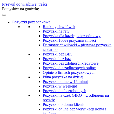
Przewiń do właściwej treści
Pomysłów na gotówkę
Pożyczki pozabankowe
Ranking chwilówek
Pożyczki na raty
Pożyczka dla każdego bez odmowy
Pożyczki 100% przyznawalności
Darmowe chwilówki – pierwsza pożyczka
za darmo
Pożyczki bez BIK
Pożyczki bez baz
Pożyczki bez zdolności kredytowej
Pożyczki dla zadłużonych online
Opinie o firmach pożyczkowych
Pilna pożyczka na dzisiaj
Pożyczki online w 15 minut
Pożyczki w weekend
Pożyczki dla bezrobotnych
Pożyczki na czek GIRO – z odbiorem na
poczcie
Pożyczki do domu klienta
Pożyczki online bez weryfikacji konta i
telefonu