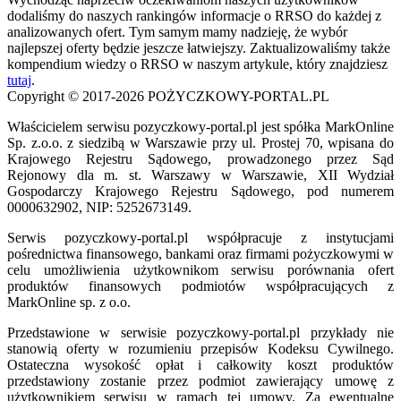
dodaliśmy do naszych rankingów informacje o RRSO do każdej z
analizowanych ofert. Tym samym mamy nadzieję, że wybór
najlepszej oferty będzie jeszcze łatwiejszy. Zaktualizowaliśmy także
kompendium wiedzy o RRSO w naszym artykule, który znajdziesz
tutaj
.
Copyright © 2017-2026 POŻYCZKOWY-PORTAL.PL
Właścicielem serwisu pozyczkowy-portal.pl jest spółka MarkOnline
Sp. z.o.o. z siedzibą w Warszawie przy ul. Prostej 70, wpisana do
Krajowego Rejestru Sądowego, prowadzonego przez Sąd
Rejonowy dla m. st. Warszawy w Warszawie, XII Wydział
Gospodarczy Krajowego Rejestru Sądowego, pod numerem
0000632902, NIP: 5252673149.
Serwis pozyczkowy-portal.pl współpracuje z instytucjami
pośrednictwa finansowego, bankami oraz firmami pożyczkowymi w
celu umożliwienia użytkownikom serwisu porównania ofert
produktów finansowych podmiotów współpracujących z
MarkOnline sp. z o.o.
Przedstawione w serwisie pozyczkowy-portal.pl przykłady nie
stanowią oferty w rozumieniu przepisów Kodeksu Cywilnego.
Ostateczna wysokość opłat i całkowity koszt produktów
przedstawiony zostanie przez podmiot zawierający umowę z
użytkownikiem serwisu w ramach tej umowy. Za ewentualne