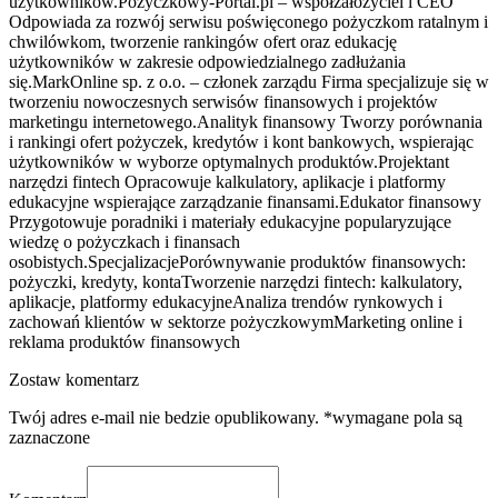
użytkowników.Pożyczkowy-Portal.pl – współzałożyciel i CEO
Odpowiada za rozwój serwisu poświęconego pożyczkom ratalnym i
chwilówkom, tworzenie rankingów ofert oraz edukację
użytkowników w zakresie odpowiedzialnego zadłużania
się.MarkOnline sp. z o.o. – członek zarządu Firma specjalizuje się w
tworzeniu nowoczesnych serwisów finansowych i projektów
marketingu internetowego.Analityk finansowy Tworzy porównania
i rankingi ofert pożyczek, kredytów i kont bankowych, wspierając
użytkowników w wyborze optymalnych produktów.Projektant
narzędzi fintech Opracowuje kalkulatory, aplikacje i platformy
edukacyjne wspierające zarządzanie finansami.Edukator finansowy
Przygotowuje poradniki i materiały edukacyjne popularyzujące
wiedzę o pożyczkach i finansach
osobistych.SpecjalizacjePorównywanie produktów finansowych:
pożyczki, kredyty, kontaTworzenie narzędzi fintech: kalkulatory,
aplikacje, platformy edukacyjneAnaliza trendów rynkowych i
zachowań klientów w sektorze pożyczkowymMarketing online i
reklama produktów finansowych
Zostaw komentarz
Twój adres e-mail nie bedzie opublikowany. *wymagane pola są
zaznaczone