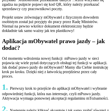
zgadza na pulpicie pojawi się kod QR, który należy przekazać
sprzedawcy czy pracownikowi poczty.
Projekt ustaw zrównujący mObywatel z fizycznym dowodem
osobistym został już przyjęty do pracy przez Radę Ministrów.
Niemal na pewno wkrótce dokument elektroniczny będzie
dokładnie tak samo ważny jak ten plastikowy!
Aplikacja mObywatel prawo jazdy – jak
dodać?
Od momentu wdrożenia nowej funkcji mPrawo jazdy w sieci
pojawia się wiele pytań dotyczących obsługi tej funkcji w aplikacji.
Jak dodać prawo jazdy do mObywatel? Mamy dla Ciebie instrukcję
krok po kroku. Dzięki niej z łatwością przejdziesz przez cały
proces.
1.
Pierwszy krok to przejście do aplikacji mObywatel i wybranie
odpowiedniej funkcji, która nas interesuje, czyli mPrawo jazdy.
Aktywacja wymaga ponownej akceptacji regulaminu mTożsamości.
2.
Następnie należy kliknąć akceptuję i tak samo zrobić również z