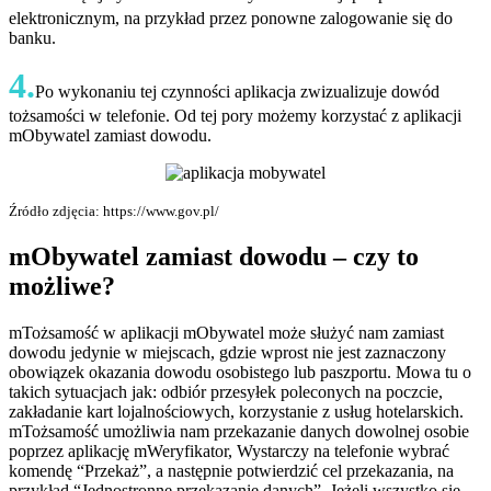
elektronicznym, na przykład przez ponowne zalogowanie się do
banku.
4.
Po wykonaniu tej czynności aplikacja zwizualizuje dowód
tożsamości w telefonie. Od tej pory możemy korzystać z aplikacji
mObywatel zamiast dowodu.
Źródło zdjęcia: https://www.gov.pl/
mObywatel zamiast dowodu – czy to
możliwe?
mTożsamość w aplikacji mObywatel może służyć nam zamiast
dowodu jedynie w miejscach, gdzie wprost nie jest zaznaczony
obowiązek okazania dowodu osobistego lub paszportu. Mowa tu o
takich sytuacjach jak: odbiór przesyłek poleconych na poczcie,
zakładanie kart lojalnościowych, korzystanie z usług hotelarskich.
mTożsamość umożliwia nam przekazanie danych dowolnej osobie
poprzez aplikację mWeryfikator, Wystarczy na telefonie wybrać
komendę “Przekaż”, a następnie potwierdzić cel przekazania, na
przykład “Jednostronne przekazanie danych”. Jeżeli wszystko się