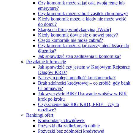
Czy komornik może zająć całą twoją rentę lub
emeryturę?
Czy komornik może zabrać zasiłek chorobowy?
Kiedy komornik może, a kiedy nie może wejść
do domu?
Skarga na firmę windykacyjną. [Wzór]
Kiedy komornik dowie się o nowej pracy?
Czego komornik nie może zabrać?
Czy komornik może zająć rzeczy nienależące do
dłużnika?
Jak sprawdzić stan zadłużenia u komornika?
Przydatne informacje
Jak sprawdzić czy jestem w Krajowym Rejestrze
Długów KRD?
Na czym polega upadłość konsumencka?
Brak zdolności kredytowej – co zrobić, gdy bank
Ci odmawia?
Jak wyczyścić BIK? Usuwanie wpisów w BIK
krok po kroku
Czyszczenie baz BIG KRD, ERIF – czy to
możliwe?
Rankingi ofert
Konsolidacja chwilówek
Pożyczki dla zadłużonych online
Pożyczki bez zdolności kredytowej