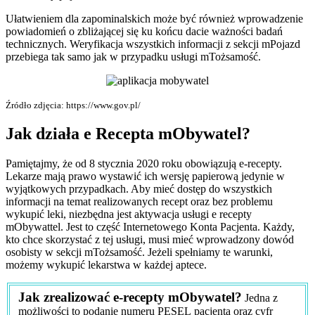
Ułatwieniem dla zapominalskich może być również wprowadzenie
powiadomień o zbliżającej się ku końcu dacie ważności badań
technicznych. Weryfikacja wszystkich informacji z sekcji mPojazd
przebiega tak samo jak w przypadku usługi mTożsamość.
Źródło zdjęcia: https://www.gov.pl/
Jak działa e Recepta mObywatel?
Pamiętajmy, że od 8 stycznia 2020 roku obowiązują e-recepty.
Lekarze mają prawo wystawić ich wersję papierową jedynie w
wyjątkowych przypadkach. Aby mieć dostęp do wszystkich
informacji na temat realizowanych recept oraz bez problemu
wykupić leki, niezbędna jest aktywacja usługi e recepty
mObywattel. Jest to część Internetowego Konta Pacjenta. Każdy,
kto chce skorzystać z tej usługi, musi mieć wprowadzony dowód
osobisty w sekcji mTożsamość. Jeżeli spełniamy te warunki,
możemy wykupić lekarstwa w każdej aptece.
Jak zrealizować e-recepty mObywatel?
Jedna z
możliwości to podanie numeru PESEL pacjenta oraz cyfr