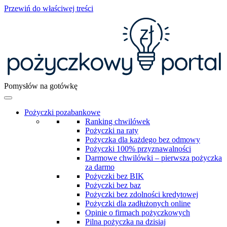
Przewiń do właściwej treści
Pomysłów na gotówkę
Pożyczki pozabankowe
Ranking chwilówek
Pożyczki na raty
Pożyczka dla każdego bez odmowy
Pożyczki 100% przyznawalności
Darmowe chwilówki – pierwsza pożyczka
za darmo
Pożyczki bez BIK
Pożyczki bez baz
Pożyczki bez zdolności kredytowej
Pożyczki dla zadłużonych online
Opinie o firmach pożyczkowych
Pilna pożyczka na dzisiaj