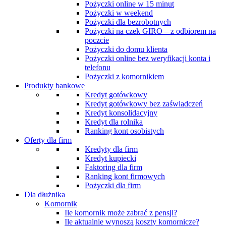
Pożyczki online w 15 minut
Pożyczki w weekend
Pożyczki dla bezrobotnych
Pożyczki na czek GIRO – z odbiorem na
poczcie
Pożyczki do domu klienta
Pożyczki online bez weryfikacji konta i
telefonu
Pożyczki z komornikiem
Produkty bankowe
Kredyt gotówkowy
Kredyt gotówkowy bez zaświadczeń
Kredyt konsolidacyjny
Kredyt dla rolnika
Ranking kont osobistych
Oferty dla firm
Kredyty dla firm
Kredyt kupiecki
Faktoring dla firm
Ranking kont firmowych
Pożyczki dla firm
Dla dłużnika
Komornik
Ile komornik może zabrać z pensji?
Ile aktualnie wynoszą koszty komornicze?