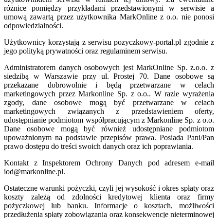
różnice pomiędzy przykładami przedstawionymi w serwisie a
umową zawartą przez użytkownika MarkOnline z o.o. nie ponosi
odpowiedzialności.
Użytkownicy korzystają z serwisu pozyczkowy-portal.pl zgodnie z
jego polityką prywatności oraz regulaminem serwisu.
Administratorem danych osobowych jest MarkOnline Sp. z.o.o. z
siedzibą w Warszawie przy ul. Prostej 70. Dane osobowe są
przekazane dobrowolnie i będą przetwarzane w celach
marketingowych przez Markonline Sp. z o.o.. W razie wyrażenia
zgody, dane osobowe mogą być przetwarzane w celach
marketingowych związanych z przedstawieniem oferty,
udostępnianie podmiotom współpracującym z Markonline Sp. z o.o.
Dane osobowe mogą być również udostępniane podmiotom
upoważnionym na podstawie przepisów prawa. Posiada Pani/Pan
prawo dostępu do treści swoich danych oraz ich poprawiania.
Kontakt z Inspektorem Ochrony Danych pod adresem e-mail
iod@markonline.pl.
Ostateczne warunki pożyczki, czyli jej wysokość i okres spłaty oraz
koszty zależą od zdolności kredytowej klienta oraz firmy
pożyczkowej lub banku. Informacje o kosztach, możliwości
przedłużenia spłaty zobowiązania oraz konsekwencje nieterminowej