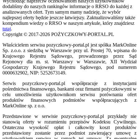
Wychodząc naprzeciw oczekiwaniom naszych użytkowników
dodaliśmy do naszych rankingów informacje o RRSO do każdej z
analizowanych ofert. Tym samym mamy nadzieję, że wybór
najlepszej oferty będzie jeszcze łatwiejszy. Zaktualizowaliśmy także
kompendium wiedzy o RRSO w naszym artykule, który znajdziesz
tutaj
.
Copyright © 2017-2026 POŻYCZKOWY-PORTAL.PL
Właścicielem serwisu pozyczkowy-portal.pl jest spółka MarkOnline
Sp. z.o.o. z siedzibą w Warszawie przy ul. Prostej 70, wpisana do
Krajowego Rejestru Sądowego, prowadzonego przez Sąd
Rejonowy dla m. st. Warszawy w Warszawie, XII Wydział
Gospodarczy Krajowego Rejestru Sądowego, pod numerem
0000632902, NIP: 5252673149.
Serwis pozyczkowy-portal.pl współpracuje z instytucjami
pośrednictwa finansowego, bankami oraz firmami pożyczkowymi w
celu umożliwienia użytkownikom serwisu porównania ofert
produktów finansowych podmiotów współpracujących z
MarkOnline sp. z o.o.
Przedstawione w serwisie pozyczkowy-portal.pl przykłady nie
stanowią oferty w rozumieniu przepisów Kodeksu Cywilnego.
Ostateczna wysokość opłat i całkowity koszt produktów
przedstawiony zostanie przez podmiot zawierający umowę z
użytkownikiem serwisu w ramach tej umowy. Za ewentualne