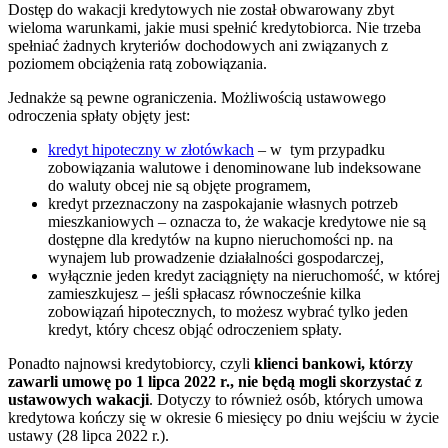
Dostęp do wakacji kredytowych nie został obwarowany zbyt
wieloma warunkami, jakie musi spełnić kredytobiorca. Nie trzeba
spełniać żadnych kryteriów dochodowych ani związanych z
poziomem obciążenia ratą zobowiązania.
Jednakże są pewne ograniczenia. Możliwością ustawowego
odroczenia spłaty objęty jest:
kredyt hipoteczny w złotówkach
– w tym przypadku
zobowiązania walutowe i denominowane lub indeksowane
do waluty obcej nie są objęte programem,
kredyt przeznaczony na zaspokajanie własnych potrzeb
mieszkaniowych – oznacza to, że wakacje kredytowe nie są
dostępne dla kredytów na kupno nieruchomości np. na
wynajem lub prowadzenie działalności gospodarczej,
wyłącznie jeden kredyt zaciągnięty na nieruchomość, w której
zamieszkujesz – jeśli spłacasz równocześnie kilka
zobowiązań hipotecznych, to możesz wybrać tylko jeden
kredyt, który chcesz objąć odroczeniem spłaty.
Ponadto najnowsi kredytobiorcy, czyli
klienci bankowi, którzy
zawarli umowę po 1 lipca 2022 r., nie będą mogli skorzystać z
ustawowych wakacji
. Dotyczy to również osób, których umowa
kredytowa kończy się w okresie 6 miesięcy po dniu wejściu w życie
ustawy (28 lipca 2022 r.).