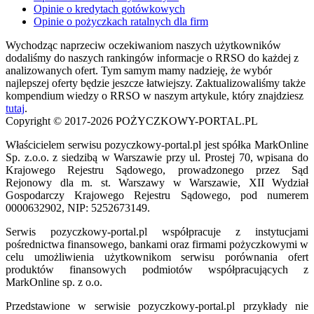
Opinie o kredytach gotówkowych
Opinie o pożyczkach ratalnych dla firm
Wychodząc naprzeciw oczekiwaniom naszych użytkowników
dodaliśmy do naszych rankingów informacje o RRSO do każdej z
analizowanych ofert. Tym samym mamy nadzieję, że wybór
najlepszej oferty będzie jeszcze łatwiejszy. Zaktualizowaliśmy także
kompendium wiedzy o RRSO w naszym artykule, który znajdziesz
tutaj
.
Copyright © 2017-2026 POŻYCZKOWY-PORTAL.PL
Właścicielem serwisu pozyczkowy-portal.pl jest spółka MarkOnline
Sp. z.o.o. z siedzibą w Warszawie przy ul. Prostej 70, wpisana do
Krajowego Rejestru Sądowego, prowadzonego przez Sąd
Rejonowy dla m. st. Warszawy w Warszawie, XII Wydział
Gospodarczy Krajowego Rejestru Sądowego, pod numerem
0000632902, NIP: 5252673149.
Serwis pozyczkowy-portal.pl współpracuje z instytucjami
pośrednictwa finansowego, bankami oraz firmami pożyczkowymi w
celu umożliwienia użytkownikom serwisu porównania ofert
produktów finansowych podmiotów współpracujących z
MarkOnline sp. z o.o.
Przedstawione w serwisie pozyczkowy-portal.pl przykłady nie