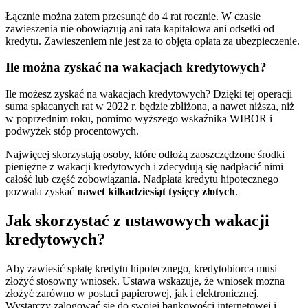
Łącznie można zatem przesunąć do 4 rat rocznie. W czasie
zawieszenia nie obowiązują ani rata kapitałowa ani odsetki od
kredytu. Zawieszeniem nie jest za to objęta opłata za ubezpieczenie.
Ile można zyskać na wakacjach kredytowych?
Ile możesz zyskać na wakacjach kredytowych? Dzięki tej operacji
suma spłacanych rat w 2022 r. będzie zbliżona, a nawet niższa, niż
w poprzednim roku, pomimo wyższego wskaźnika WIBOR i
podwyżek stóp procentowych.
Najwięcej skorzystają osoby, które odłożą zaoszczędzone środki
pieniężne z wakacji kredytowych i zdecydują się nadpłacić nimi
całość lub część zobowiązania. Nadpłata kredytu hipotecznego
pozwala zyskać
nawet kilkadziesiąt tysięcy złotych
.
Jak skorzystać z ustawowych wakacji
kredytowych?
Aby zawiesić spłatę kredytu hipotecznego, kredytobiorca musi
złożyć stosowny wniosek. Ustawa wskazuje, że wniosek można
złożyć zarówno w postaci papierowej, jak i elektronicznej.
Wystarczy zalogować się do swojej bankowości internetowej i