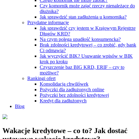
Czego komornik nie może zabrać?
Czy komornik może zająć rzeczy nienależące do
dłużnika?
Jak sprawdzić stan zadłużenia u komornika?
Przydatne informacje
Jak sprawdzić czy jestem w Krajowym Rejestrze
Długów KRD?
Na czym polega upadłość konsumencka?
Brak zdolności kredytowej – co zrobić, gdy bank
Ci odmawia?
Jak wyczyścić BIK? Usuwanie wpisów w BIK
krok po kroku
Czyszczenie baz BIG KRD, ERIF – czy to
możliwe?
Rankingi ofert
Konsolidacja chwilówek
Pożyczki dla zadłużonych online
Pożyczki bez zdolności kredytowej
Kredyt dla zadłużonych
Blog
Wakacje kredytowe – co to? Jak dostać
ustawowe wakacje kredytowe?