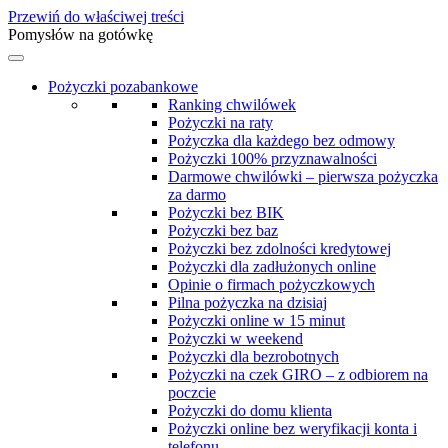
Przewiń do właściwej treści
Pomysłów na gotówkę
Pożyczki pozabankowe
Ranking chwilówek
Pożyczki na raty
Pożyczka dla każdego bez odmowy
Pożyczki 100% przyznawalności
Darmowe chwilówki – pierwsza pożyczka
za darmo
Pożyczki bez BIK
Pożyczki bez baz
Pożyczki bez zdolności kredytowej
Pożyczki dla zadłużonych online
Opinie o firmach pożyczkowych
Pilna pożyczka na dzisiaj
Pożyczki online w 15 minut
Pożyczki w weekend
Pożyczki dla bezrobotnych
Pożyczki na czek GIRO – z odbiorem na
poczcie
Pożyczki do domu klienta
Pożyczki online bez weryfikacji konta i
telefonu