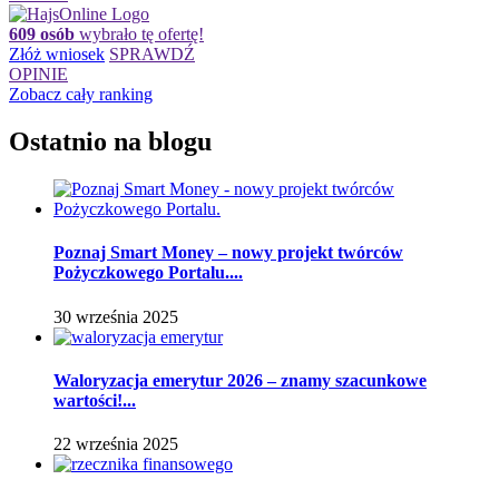
609 osób
wybrało tę ofertę!
Złóż wniosek
SPRAWDŹ
OPINIE
Zobacz cały ranking
Ostatnio na blogu
Poznaj Smart Money – nowy projekt twórców
Pożyczkowego Portalu....
30 września 2025
Waloryzacja emerytur 2026 – znamy szacunkowe
wartości!...
22 września 2025