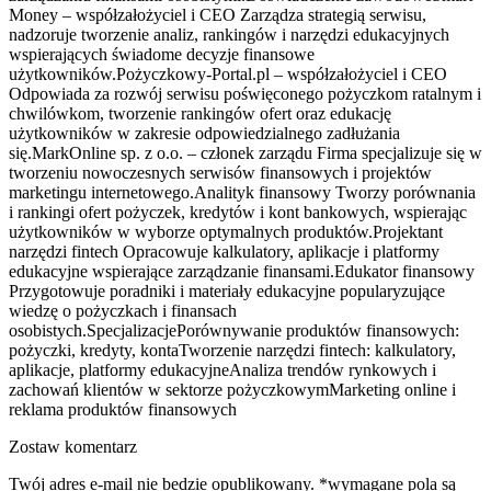
Money – współzałożyciel i CEO Zarządza strategią serwisu,
nadzoruje tworzenie analiz, rankingów i narzędzi edukacyjnych
wspierających świadome decyzje finansowe
użytkowników.Pożyczkowy-Portal.pl – współzałożyciel i CEO
Odpowiada za rozwój serwisu poświęconego pożyczkom ratalnym i
chwilówkom, tworzenie rankingów ofert oraz edukację
użytkowników w zakresie odpowiedzialnego zadłużania
się.MarkOnline sp. z o.o. – członek zarządu Firma specjalizuje się w
tworzeniu nowoczesnych serwisów finansowych i projektów
marketingu internetowego.Analityk finansowy Tworzy porównania
i rankingi ofert pożyczek, kredytów i kont bankowych, wspierając
użytkowników w wyborze optymalnych produktów.Projektant
narzędzi fintech Opracowuje kalkulatory, aplikacje i platformy
edukacyjne wspierające zarządzanie finansami.Edukator finansowy
Przygotowuje poradniki i materiały edukacyjne popularyzujące
wiedzę o pożyczkach i finansach
osobistych.SpecjalizacjePorównywanie produktów finansowych:
pożyczki, kredyty, kontaTworzenie narzędzi fintech: kalkulatory,
aplikacje, platformy edukacyjneAnaliza trendów rynkowych i
zachowań klientów w sektorze pożyczkowymMarketing online i
reklama produktów finansowych
Zostaw komentarz
Twój adres e-mail nie bedzie opublikowany. *wymagane pola są