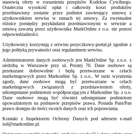
stanowią oferty w rozumieniu przepisów Kodeksu Cywilnego.
Ostateczna wysokość opłat i całkowity koszt produktów
przedstawiony zostanie przez podmiot zawierający umowę z
użytkownikiem serwisu w ramach tej umowy. Za ewentualne
różnice pomiędzy przykładami przedstawionymi w serwisie a
umową zawartą przez użytkownika MarkOnline z o.o. nie ponosi
odpowiedzialności.
Użytkownicy korzystają z serwisu pozyczkowy-portal.pl zgodnie z
jego polityką prywatności oraz regulaminem serwisu.
Administratorem danych osobowych jest MarkOnline Sp. z.o.o. z
siedzibą w Warszawie przy ul. Prostej 70. Dane osobowe są
przekazane dobrowolnie i będą przetwarzane w celach
marketingowych przez Markonline Sp. z o.o.. W razie wyrażenia
zgody, dane osobowe mogą być przetwarzane w celach
marketingowych związanych z przedstawieniem oferty,
udostępnianie podmiotom współpracującym z Markonline Sp. z o.o.
Dane osobowe mogą być również udostępniane podmiotom
upoważnionym na podstawie przepisów prawa. Posiada Pani/Pan
prawo dostępu do treści swoich danych oraz ich poprawiania.
Kontakt z Inspektorem Ochrony Danych pod adresem e-mail
iod@markonline.pl.