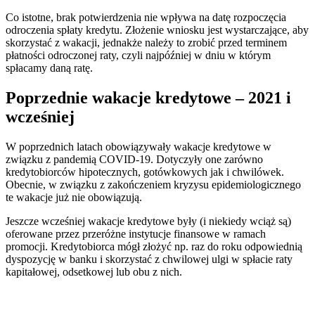
Co istotne, brak potwierdzenia nie wpływa na datę rozpoczęcia
odroczenia spłaty kredytu. Złożenie wniosku jest wystarczające, aby
skorzystać z wakacji, jednakże należy to zrobić przed terminem
płatności odroczonej raty, czyli najpóźniej w dniu w którym
spłacamy daną ratę.
Poprzednie wakacje kredytowe – 2021 i
wcześniej
W poprzednich latach obowiązywały wakacje kredytowe w
związku z pandemią COVID-19. Dotyczyły one zarówno
kredytobiorców hipotecznych, gotówkowych jak i chwilówek.
Obecnie, w związku z zakończeniem kryzysu epidemiologicznego
te wakacje już nie obowiązują.
Jeszcze wcześniej wakacje kredytowe były (i niekiedy wciąż są)
oferowane przez przeróżne instytucje finansowe w ramach
promocji. Kredytobiorca mógł złożyć np. raz do roku odpowiednią
dyspozycję w banku i skorzystać z chwilowej ulgi w spłacie raty
kapitałowej, odsetkowej lub obu z nich.