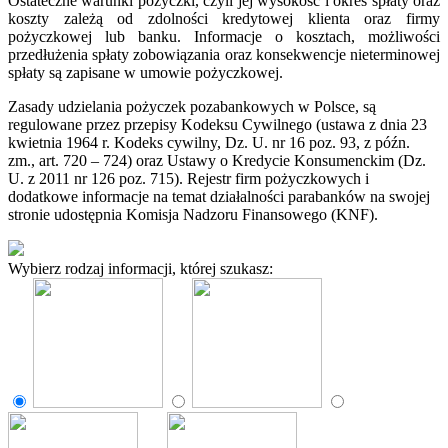
Ostateczne warunki pożyczki, czyli jej wysokość i okres spłaty oraz
koszty zależą od zdolności kredytowej klienta oraz firmy
pożyczkowej lub banku. Informacje o kosztach, możliwości
przedłużenia spłaty zobowiązania oraz konsekwencje nieterminowej
spłaty są zapisane w umowie pożyczkowej.
Zasady udzielania pożyczek pozabankowych w Polsce, są
regulowane przez przepisy Kodeksu Cywilnego (ustawa z dnia 23
kwietnia 1964 r. Kodeks cywilny, Dz. U. nr 16 poz. 93, z późn.
zm., art. 720 – 724) oraz Ustawy o Kredycie Konsumenckim (Dz.
U. z 2011 nr 126 poz. 715). Rejestr firm pożyczkowych i
dodatkowe informacje na temat działalności parabanków na swojej
stronie udostępnia Komisja Nadzoru Finansowego (KNF).
Wybierz rodzaj informacji, której szukasz: