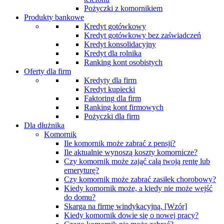
Pożyczki z komornikiem
Produkty bankowe
Kredyt gotówkowy
Kredyt gotówkowy bez zaświadczeń
Kredyt konsolidacyjny
Kredyt dla rolnika
Ranking kont osobistych
Oferty dla firm
Kredyty dla firm
Kredyt kupiecki
Faktoring dla firm
Ranking kont firmowych
Pożyczki dla firm
Dla dłużnika
Komornik
Ile komornik może zabrać z pensji?
Ile aktualnie wynoszą koszty komornicze?
Czy komornik może zająć całą twoją rentę lub
emeryturę?
Czy komornik może zabrać zasiłek chorobowy?
Kiedy komornik może, a kiedy nie może wejść
do domu?
Skarga na firmę windykacyjną. [Wzór]
Kiedy komornik dowie się o nowej pracy?