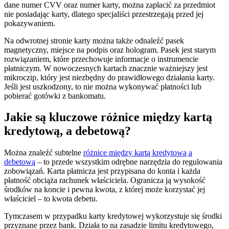
dane numer CVV oraz numer karty, można zapłacić za przedmiot
nie posiadając karty, dlatego specjaliści przestrzegają przed jej
pokazywaniem.
Na odwrotnej stronie karty można także odnaleźć pasek
magnetyczny, miejsce na podpis oraz hologram. Pasek jest starym
rozwiązaniem, które przechowuje informacje o instrumencie
płatniczym. W nowoczesnych kartach znacznie ważniejszy jest
mikroczip, który jest niezbędny do prawidłowego działania karty.
Jeśli jest uszkodzony, to nie można wykonywać płatności lub
pobierać gotówki z bankomatu.
Jakie są kluczowe różnice między kartą
kredytową, a debetową?
Można znaleźć subtelne
różnice między kartą kredytową a
debetową
– to przede wszystkim odrębne narzędzia do regulowania
zobowiązań. Karta płatnicza jest przypisana do konta i każda
płatność obciąża rachunek właściciela. Ogranicza ją wysokość
środków na koncie i pewna kwota, z której może korzystać jej
właściciel – to kwota debetu.
Tymczasem w przypadku karty kredytowej wykorzystuje się środki
przyznane przez bank. Działa to na zasadzie limitu kredytowego,