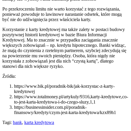
Po przekroczeniu limitu nie warto korzystać z tego rozwiązania,
ponieważ powoduje to lawinowe narastanie odsetek, które mogą
być nie do udźwignięcia przez właściciela karty.
Korzystanie z karty kredytowej ma także zalety w postaci budowy
pozytywnej historii kredytowej w bazie Biura Informacji
Kredytowej. Ma to znacznie w przypadku zaciągania znacznie
większych zobowiązań – np. kredytu hipotecznego. Banki widząc,
że mają do czynienia z rzetelnym partnerem, szybciej zdecydują się
na powierzenie mu swoich pieniędzy. Osoba, która nigdy nie
korzystała z zobowiązań jest dla nich “czystą kartą”, dlatego
stanowi dla nich większe ryzyko.
Źródła:
https://www.bik.pl/poradnik-bik/jak-korzystac-z-karty-
kredytowej
https://www.totalmoney.pl/artykuly/9316,karty-kredytowe,co-
to-jest-karta-kredytowa-i-do-czego-sluzy,1,1
https://businessinsider.com.pl/poradnik-
finansowy/kredyty/czym-jest-karta-kredytowa/kzx89h1
Tagi:
bank
,
karta kredytowa