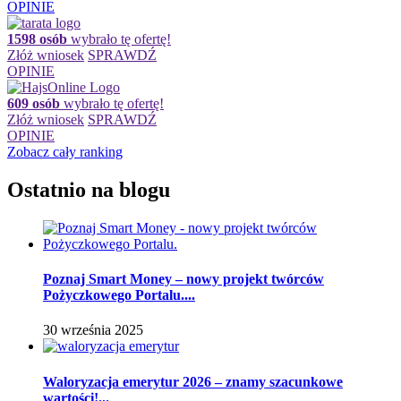
OPINIE
1598 osób
wybrało tę ofertę!
Złóż wniosek
SPRAWDŹ
OPINIE
609 osób
wybrało tę ofertę!
Złóż wniosek
SPRAWDŹ
OPINIE
Zobacz cały ranking
Ostatnio na blogu
Poznaj Smart Money – nowy projekt twórców
Pożyczkowego Portalu....
30 września 2025
Waloryzacja emerytur 2026 – znamy szacunkowe
wartości!...