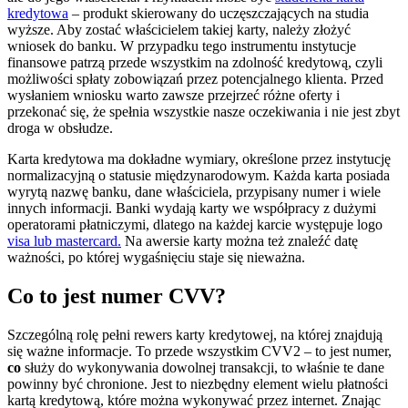
kredytowa
– produkt skierowany do uczęszczających na studia
wyższe. Aby zostać właścicielem takiej karty, należy złożyć
wniosek do banku. W przypadku tego instrumentu instytucje
finansowe patrzą przede wszystkim na zdolność kredytową, czyli
możliwości spłaty zobowiązań przez potencjalnego klienta. Przed
wysłaniem wniosku warto zawsze przejrzeć różne oferty i
przekonać się, że spełnia wszystkie nasze oczekiwania i nie jest zbyt
droga w obsłudze.
Karta kredytowa ma dokładne wymiary, określone przez instytucję
normalizacyjną o statusie międzynarodowym. Każda karta posiada
wyrytą nazwę banku, dane właściciela, przypisany numer i wiele
innych informacji. Banki wydają karty we współpracy z dużymi
operatorami płatniczymi, dlatego na każdej karcie występuje logo
visa lub mastercard.
Na awersie karty można też znaleźć datę
ważności, po której wygaśnięciu staje się nieważna.
Co to jest numer CVV?
Szczególną rolę pełni rewers karty kredytowej, na której znajdują
się ważne informacje. To przede wszystkim CVV2 – to jest numer,
co
służy do wykonywania dowolnej transakcji, to właśnie te dane
powinny być chronione. Jest to niezbędny element wielu płatności
kartą kredytową, które można wykonywać przez internet. Znając