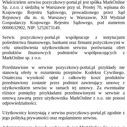
Właścicielem serwisu pozyczkowy-portal.pl jest spółka MarkOnline
Sp. z.o.o. z siedzibą w Warszawie przy ul. Prostej 70, wpisana do
Krajowego Rejestru Sądowego, prowadzonego przez Sąd
Rejonowy dla m. st. Warszawy w Warszawie, XII Wydział
Gospodarczy Krajowego Rejestru Sądowego, pod numerem
0000632902, NIP: 5252673149.
Serwis pozyczkowy-portal.pl współpracuje z instytucjami
pośrednictwa finansowego, bankami oraz firmami pożyczkowymi w
celu umożliwienia użytkownikom serwisu porównania ofert
produktów finansowych podmiotów współpracujących z
MarkOnline sp. z o.o.
Przedstawione w serwisie pozyczkowy-portal.pl przykłady nie
stanowią oferty w rozumieniu przepisów Kodeksu Cywilnego.
Ostateczna wysokość opłat i całkowity koszt produktów
przedstawiony zostanie przez podmiot zawierający umowę z
użytkownikiem serwisu w ramach tej umowy. Za ewentualne
różnice pomiędzy przykładami przedstawionymi w serwisie a
umową zawartą przez użytkownika MarkOnline z o.o. nie ponosi
odpowiedzialności.
Użytkownicy korzystają z serwisu pozyczkowy-portal.pl zgodnie z
jego polityką prywatności oraz regulaminem serwisu.