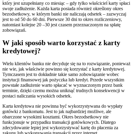
który jest uzupełniany co miesiąc – gdy tylko właściciel karty spłaci
swoje zadłużenie. Każda karta posiada również określony okres
bezodsetkowy, w którym banki nie naliczają odsetek – zazwyczaj
jest to od 50 do 60 dni. Pierwsze 30 dni to okres rozliczeniowy,
natomiast kolejne 20 –30 jest czasem przeznaczonym na spłatę
zobowiązań.
W jaki sposób warto korzystać z karty
kredytowej?
Wielu klientów banku nie decyduje się na to rozwiązanie, ponieważ
nie wie, jak właściwie powinno się korzystać z karty kredytowej.
Tymczasem jest to dokładnie takie samo zobowiązanie wobec
instytucji finansowej jak pożyczka lub kredyt. Przede wszystkim
powstałe zadłużenie warto spłacać w wyznaczonym przez bank
terminie, dzięki czemu można uniknąć trudnych konsekwencji w
postaci naliczania wysokich odsetek.
Karta kredytowa nie powinna być wykorzystywana do wypłaty
gotówki z bankomatu. Jest to jak najbardziej możliwe, ale
obarczone wysokimi kosztami. Okres bezodsetkowy nie
funkcjonuje w przypadku transakcji gotówkowych. Dlatego
zdecydowanie lepiej jest wykorzystywać kartę do płacenia za
zakupy lub wykonywania transakcji przez internet.