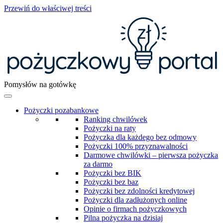
Przewiń do właściwej treści
Pomysłów na gotówkę
Pożyczki pozabankowe
Ranking chwilówek
Pożyczki na raty
Pożyczka dla każdego bez odmowy
Pożyczki 100% przyznawalności
Darmowe chwilówki – pierwsza pożyczka
za darmo
Pożyczki bez BIK
Pożyczki bez baz
Pożyczki bez zdolności kredytowej
Pożyczki dla zadłużonych online
Opinie o firmach pożyczkowych
Pilna pożyczka na dzisiaj