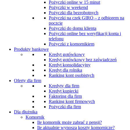
Pożyczki online w 15 minut
Pożyczki w weekend
Pożyczki dla bezrobotnych
Pożyczki na czek GIRO – z odbiorem na
poczcie
Pożyczki do domu klienta
Pożyczki online bez weryfikacji konta i
telefonu
Pożyczki z komornikiem
Produkty bankowe
Kredyt gotówkowy
Kredyt gotówkowy bez zaświadczeń
Kredyt konsolidacyjny
Kredyt dla rolnika
Ranking kont osobistych
Oferty dla firm
Kredyty dla firm
Kredyt kupiecki
Faktoring dla firm
Ranking kont firmowych
Pożyczki dla firm
Dla dłużnika
Komornik
Ile komornik może zabrać z pensji?
Ile aktualnie wynoszą koszty komornicze?