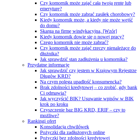
Czy komornik może zająć całą twoją rentę lub
emeryturę?
Czy komornik może zabrać zasiłek chorobowy?
Kiedy komornik może, a kiedy nie może wejść
do domu?
Skarga na firmę windykacyjną. [Wzór]
Kiedy komornik dowie się o nowej pracy?
Czego komornik nie może zabrać?
Czy komornik może zająć rzeczy nienależące do
dłużnika?
Jak sprawdzić stan zadłużenia u komornika?
Przydatne informacje
Jak sprawdzić czy jestem w Krajowym Rejestrze
Długów KRD?
Na czym polega upadłość konsumencka?
Brak zdolności kredytowej – co zrobić, gdy bank
Ci odmawia?
Jak wyczyścić BIK? Usuwanie wpisów w BIK
krok po kroku
Czyszczenie baz BIG KRD, ERIF – czy to
możliwe?
Rankingi ofert
Konsolidacja chwilówek
Pożyczki dla zadłużonych online
Pożyczki bez zdolności kredytowej