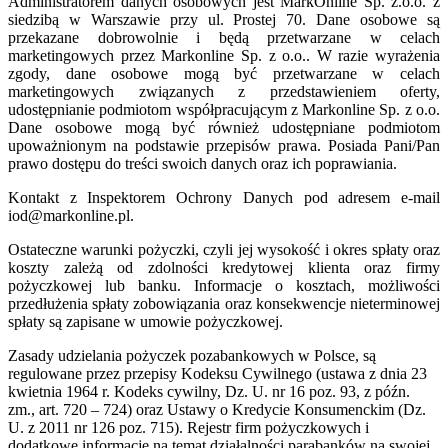
Administratorem danych osobowych jest MarkOnline Sp. z.o.o. z
siedzibą w Warszawie przy ul. Prostej 70. Dane osobowe są
przekazane dobrowolnie i będą przetwarzane w celach
marketingowych przez Markonline Sp. z o.o.. W razie wyrażenia
zgody, dane osobowe mogą być przetwarzane w celach
marketingowych związanych z przedstawieniem oferty,
udostępnianie podmiotom współpracującym z Markonline Sp. z o.o.
Dane osobowe mogą być również udostępniane podmiotom
upoważnionym na podstawie przepisów prawa. Posiada Pani/Pan
prawo dostępu do treści swoich danych oraz ich poprawiania.
Kontakt z Inspektorem Ochrony Danych pod adresem e-mail
iod@markonline.pl.
Ostateczne warunki pożyczki, czyli jej wysokość i okres spłaty oraz
koszty zależą od zdolności kredytowej klienta oraz firmy
pożyczkowej lub banku. Informacje o kosztach, możliwości
przedłużenia spłaty zobowiązania oraz konsekwencje nieterminowej
spłaty są zapisane w umowie pożyczkowej.
Zasady udzielania pożyczek pozabankowych w Polsce, są
regulowane przez przepisy Kodeksu Cywilnego (ustawa z dnia 23
kwietnia 1964 r. Kodeks cywilny, Dz. U. nr 16 poz. 93, z późn.
zm., art. 720 – 724) oraz Ustawy o Kredycie Konsumenckim (Dz.
U. z 2011 nr 126 poz. 715). Rejestr firm pożyczkowych i
dodatkowe informacje na temat działalności parabanków na swojej