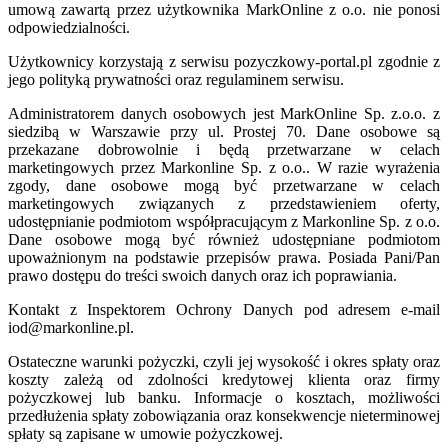
umową zawartą przez użytkownika MarkOnline z o.o. nie ponosi
odpowiedzialności.
Użytkownicy korzystają z serwisu pozyczkowy-portal.pl zgodnie z
jego polityką prywatności oraz regulaminem serwisu.
Administratorem danych osobowych jest MarkOnline Sp. z.o.o. z
siedzibą w Warszawie przy ul. Prostej 70. Dane osobowe są
przekazane dobrowolnie i będą przetwarzane w celach
marketingowych przez Markonline Sp. z o.o.. W razie wyrażenia
zgody, dane osobowe mogą być przetwarzane w celach
marketingowych związanych z przedstawieniem oferty,
udostępnianie podmiotom współpracującym z Markonline Sp. z o.o.
Dane osobowe mogą być również udostępniane podmiotom
upoważnionym na podstawie przepisów prawa. Posiada Pani/Pan
prawo dostępu do treści swoich danych oraz ich poprawiania.
Kontakt z Inspektorem Ochrony Danych pod adresem e-mail
iod@markonline.pl.
Ostateczne warunki pożyczki, czyli jej wysokość i okres spłaty oraz
koszty zależą od zdolności kredytowej klienta oraz firmy
pożyczkowej lub banku. Informacje o kosztach, możliwości
przedłużenia spłaty zobowiązania oraz konsekwencje nieterminowej
spłaty są zapisane w umowie pożyczkowej.