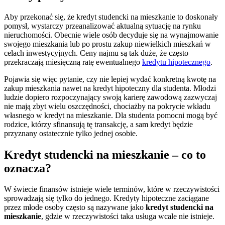
Aby przekonać się, że kredyt studencki na mieszkanie to doskonały
pomysł, wystarczy przeanalizować aktualną sytuację na rynku
nieruchomości. Obecnie wiele osób decyduje się na wynajmowanie
swojego mieszkania lub po prostu zakup niewielkich mieszkań w
celach inwestycyjnych. Ceny najmu są tak duże, że często
przekraczają miesięczną ratę ewentualnego
kredytu hipotecznego
.
Pojawia się więc pytanie, czy nie lepiej wydać konkretną kwotę na
zakup mieszkania nawet na kredyt hipoteczny dla studenta. Młodzi
ludzie dopiero rozpoczynający swoją karierę zawodową zazwyczaj
nie mają zbyt wielu oszczędności, chociażby na pokrycie wkładu
własnego w kredyt na mieszkanie. Dla studenta pomocni mogą być
rodzice, którzy sfinansują tę transakcję, a sam kredyt będzie
przyznany ostatecznie tylko jednej osobie.
Kredyt studencki na mieszkanie – co to
oznacza?
W świecie finansów istnieje wiele terminów, które w rzeczywistości
sprowadzają się tylko do jednego. Kredyty hipoteczne zaciągane
przez młode osoby często są nazywane jako
kredyt studencki na
mieszkanie
, gdzie w rzeczywistości taka usługa wcale nie istnieje.