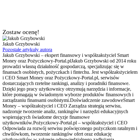
Zostaw ocenę!
Jakub Grzybowski
Pozostałe artykuły autora
Jakub Grzybowski – ekspert finansowy i współzałożyciel Smart
Money oraz Pożyczkowy-Portal.plJakub Grzybowski od 2014 roku
prowadzi własną działalność gospodarczą, specjalizując się w
finansach osobistych, pożyczkach i fintechu. Jest współzałożycielem
i CEO Smart Money oraz Pożyczkowy-Portal.pl, serwisów
dostarczających rzetelne rankingi, analizy i poradniki finansowe.
Dzięki jego pracy użytkownicy otrzymują narzędzia i informacje,
które pomagają w świadomym wyborze produktów finansowych i
zarządzaniu finansami osobistymi.Doświadczenie zawodoweSmart
Money – współzałożyciel i CEO Zarządza strategią serwisu,
nadzoruje tworzenie analiz, rankingów i narzędzi edukacyjnych
wspierających świadome decyzje finansowe
użytkowników.Pożyczkowy-Portal.pl – współzałożyciel i CEO
Odpowiada za rozwój serwisu poświęconego pożyczkom ratalnym i
chwilówkom, tworzenie rankingów ofert oraz edukację
użytkowników w zakresie odpowiedzialnego zadłużania