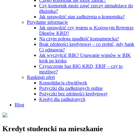
Czego komornik nie może zabrać?
Czy komornik może zająć rzeczy nienależące do
dłużnika?
Jak sprawdzić stan zadłużenia u komornika?
Przydatne informacje
Jak sprawdzić czy jestem w Krajowym Rejestrze
Długów KRD?
Na czym polega upadłość konsumencka?
Brak zdolności kredytowej – co zrobić, gdy bank
Ci odmawia?
Jak wyczyścić BIK? Usuwanie wpisów w BIK
krok po kroku
Czyszczenie baz BIG KRD, ERIF – czy to
możliwe?
Rankingi ofert
Konsolidacja chwilówek
Pożyczki dla zadłużonych online
Pożyczki bez zdolności kredytowej
Kredyt dla zadłużonych
Blog
Kredyt studencki na mieszkanie