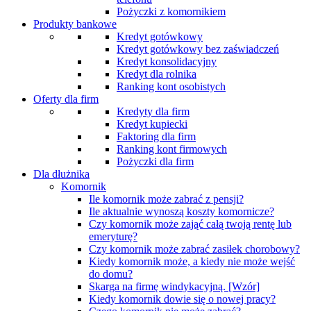
Pożyczki z komornikiem
Produkty bankowe
Kredyt gotówkowy
Kredyt gotówkowy bez zaświadczeń
Kredyt konsolidacyjny
Kredyt dla rolnika
Ranking kont osobistych
Oferty dla firm
Kredyty dla firm
Kredyt kupiecki
Faktoring dla firm
Ranking kont firmowych
Pożyczki dla firm
Dla dłużnika
Komornik
Ile komornik może zabrać z pensji?
Ile aktualnie wynoszą koszty komornicze?
Czy komornik może zająć całą twoją rentę lub
emeryturę?
Czy komornik może zabrać zasiłek chorobowy?
Kiedy komornik może, a kiedy nie może wejść
do domu?
Skarga na firmę windykacyjną. [Wzór]
Kiedy komornik dowie się o nowej pracy?