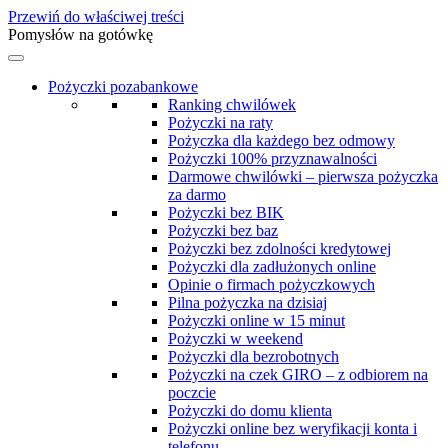
Przewiń do właściwej treści
Pomysłów na gotówkę
Pożyczki pozabankowe
Ranking chwilówek
Pożyczki na raty
Pożyczka dla każdego bez odmowy
Pożyczki 100% przyznawalności
Darmowe chwilówki – pierwsza pożyczka
za darmo
Pożyczki bez BIK
Pożyczki bez baz
Pożyczki bez zdolności kredytowej
Pożyczki dla zadłużonych online
Opinie o firmach pożyczkowych
Pilna pożyczka na dzisiaj
Pożyczki online w 15 minut
Pożyczki w weekend
Pożyczki dla bezrobotnych
Pożyczki na czek GIRO – z odbiorem na
poczcie
Pożyczki do domu klienta
Pożyczki online bez weryfikacji konta i
telefonu