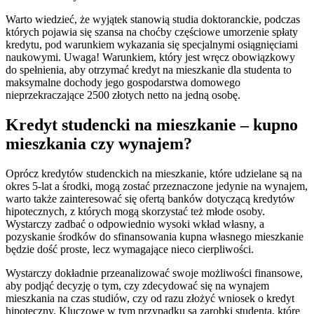
Warto wiedzieć, że wyjątek stanowią studia doktoranckie, podczas
których pojawia się szansa na choćby częściowe umorzenie spłaty
kredytu, pod warunkiem wykazania się specjalnymi osiągnięciami
naukowymi. Uwaga! Warunkiem, który jest wręcz obowiązkowy
do spełnienia, aby otrzymać kredyt na mieszkanie dla studenta to
maksymalne dochody jego gospodarstwa domowego
nieprzekraczające 2500 złotych netto na jedną osobę.
Kredyt studencki na mieszkanie – kupno
mieszkania czy wynajem?
Oprócz kredytów studenckich na mieszkanie, które udzielane są na
okres 5-lat a środki, mogą zostać przeznaczone jedynie na wynajem,
warto także zainteresować się ofertą banków dotyczącą kredytów
hipotecznych, z których mogą skorzystać też młode osoby.
Wystarczy zadbać o odpowiednio wysoki wkład własny, a
pozyskanie środków do sfinansowania kupna własnego mieszkanie
będzie dość proste, lecz wymagające nieco cierpliwości.
Wystarczy dokładnie przeanalizować swoje możliwości finansowe,
aby podjąć decyzję o tym, czy zdecydować się na wynajem
mieszkania na czas studiów, czy od razu złożyć wniosek o kredyt
hipoteczny. Kluczowe w tym przypadku są zarobki studenta, które