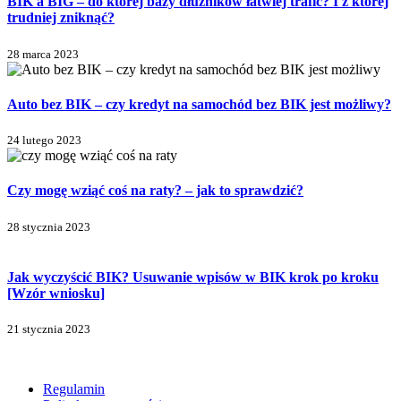
BIK a BIG – do której bazy dłużników łatwiej trafić? I z której
trudniej zniknąć?
28 marca 2023
Auto bez BIK – czy kredyt na samochód bez BIK jest możliwy?
24 lutego 2023
Czy mogę wziąć coś na raty? – jak to sprawdzić?
28 stycznia 2023
Jak wyczyścić BIK? Usuwanie wpisów w BIK krok po kroku
[Wzór wniosku]
21 stycznia 2023
Regulamin