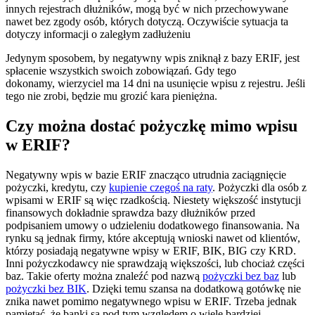
innych rejestrach dłużników, mogą być w nich przechowywane
nawet bez zgody osób, których dotyczą. Oczywiście sytuacja ta
dotyczy informacji o zaległym zadłużeniu
Jedynym sposobem, by negatywny wpis zniknął z bazy ERIF, jest
spłacenie wszystkich swoich zobowiązań. Gdy tego
dokonamy, wierzyciel ma 14 dni na usunięcie wpisu z rejestru. Jeśli
tego nie zrobi, będzie mu grozić kara pieniężna.
Czy można dostać pożyczkę mimo wpisu
w ERIF?
Negatywny wpis w bazie ERIF znacząco utrudnia zaciągnięcie
pożyczki, kredytu, czy
kupienie czegoś na raty
. Pożyczki dla osób z
wpisami w ERIF są więc rzadkością. Niestety większość instytucji
finansowych dokładnie sprawdza bazy dłużników przed
podpisaniem umowy o udzieleniu dodatkowego finansowania. Na
rynku są jednak firmy, które akceptują wnioski nawet od klientów,
którzy posiadają negatywne wpisy w ERIF, BIK, BIG czy KRD.
Inni pożyczkodawcy nie sprawdzają większości, lub chociaż części
baz. Takie oferty można znaleźć pod nazwą
pożyczki bez baz
lub
pożyczki bez BIK
. Dzięki temu szansa na dodatkową gotówkę nie
znika nawet pomimo negatywnego wpisu w ERIF. Trzeba jednak
pamiętać, że banki są pod tym względem o wiele bardziej