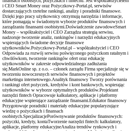
finansach osobistych, pożyczkach i fintechu. Jest współzałożycielem
i CEO Smart Money oraz Pożyczkowy-Portal.pl, serwisów
dostarczających rzetelne rankingi, analizy i poradniki finansowe.
Dzięki jego pracy użytkownicy otrzymują narzędzia i informacje,
które pomagają w świadomym wyborze produktów finansowych i
zarządzaniu finansami osobistymi.Doświadczenie zawodoweSmart
Money – współzałożyciel i CEO Zarządza strategią serwisu,
nadzoruje tworzenie analiz, rankingów i narzędzi edukacyjnych
wspierających świadome decyzje finansowe
użytkowników.Pożyczkowy-Portal.pl – współzałożyciel i CEO
Odpowiada za rozwój serwisu poświęconego pożyczkom ratalnym i
chwilówkom, tworzenie rankingów ofert oraz edukację
użytkowników w zakresie odpowiedzialnego zadłużania
się.MarkOnline sp. z o.o. – członek zarządu Firma specjalizuje się w
tworzeniu nowoczesnych serwisów finansowych i projektów
marketingu internetowego.Analityk finansowy Tworzy porównania
i rankingi ofert pożyczek, kredytów i kont bankowych, wspierając
użytkowników w wyborze optymalnych produktów.Projektant
narzędzi fintech Opracowuje kalkulatory, aplikacje i platformy
edukacyjne wspierające zarządzanie finansami.Edukator finansowy
Przygotowuje poradniki i materiały edukacyjne popularyzujące
wiedzę o pożyczkach i finansach
osobistych.SpecjalizacjePorównywanie produktów finansowych:
pożyczki, kredyty, kontaTworzenie narzędzi fintech: kalkulatory,
aplikacje, platformy edukacyjneAnaliza trendów rynkowych i