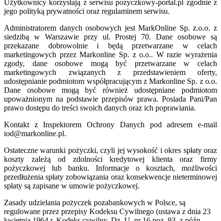
Użytkownicy korzystają z serwisu pozyczkowy-portal.pl zgodnie z
jego polityką prywatności oraz regulaminem serwisu.
Administratorem danych osobowych jest MarkOnline Sp. z.o.o. z
siedzibą w Warszawie przy ul. Prostej 70. Dane osobowe są
przekazane dobrowolnie i będą przetwarzane w celach
marketingowych przez Markonline Sp. z o.o.. W razie wyrażenia
zgody, dane osobowe mogą być przetwarzane w celach
marketingowych związanych z przedstawieniem oferty,
udostępnianie podmiotom współpracującym z Markonline Sp. z o.o.
Dane osobowe mogą być również udostępniane podmiotom
upoważnionym na podstawie przepisów prawa. Posiada Pani/Pan
prawo dostępu do treści swoich danych oraz ich poprawiania.
Kontakt z Inspektorem Ochrony Danych pod adresem e-mail
iod@markonline.pl.
Ostateczne warunki pożyczki, czyli jej wysokość i okres spłaty oraz
koszty zależą od zdolności kredytowej klienta oraz firmy
pożyczkowej lub banku. Informacje o kosztach, możliwości
przedłużenia spłaty zobowiązania oraz konsekwencje nieterminowej
spłaty są zapisane w umowie pożyczkowej.
Zasady udzielania pożyczek pozabankowych w Polsce, są
regulowane przez przepisy Kodeksu Cywilnego (ustawa z dnia 23
kwietnia 1964 r. Kodeks cywilny, Dz. U. nr 16 poz. 93, z późn.