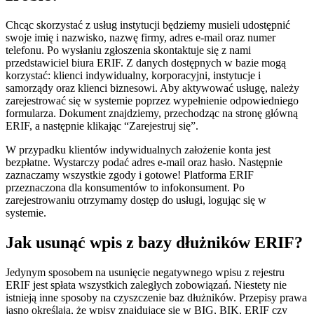
Chcąc skorzystać z usług
instytucji będziemy musieli udostępnić
swoje imię i nazwisko, nazwę firmy, adres e-mail oraz numer
telefonu. Po wysłaniu zgłoszenia skontaktuje się z nami
przedstawiciel biura ERIF. Z danych dostępnych w bazie mogą
korzystać: klienci indywidualny, korporacyjni, instytucje i
samorządy oraz klienci biznesowi. Aby aktywować usługę, należy
zarejestrować się w systemie poprzez wypełnienie odpowiedniego
formularza. Dokument znajdziemy, przechodząc na stronę główną
ERIF, a następnie klikając “Zarejestruj się”.
W przypadku klientów indywidualnych założenie konta jest
bezpłatne. Wystarczy podać adres e-mail oraz hasło. Następnie
zaznaczamy wszystkie zgody i gotowe! Platforma ERIF
przeznaczona dla konsumentów to infokonsument. Po
zarejestrowaniu otrzymamy dostęp do usługi, logując się w
systemie.
Jak usunąć wpis z bazy dłużników ERIF?
Jedynym sposobem na usunięcie negatywnego wpisu z rejestru
ERIF jest spłata wszystkich zaległych zobowiązań. Niestety nie
istnieją inne sposoby na czyszczenie baz dłużników. Przepisy prawa
jasno określają, że wpisy znajdujące się w BIG, BIK, ERIF czy