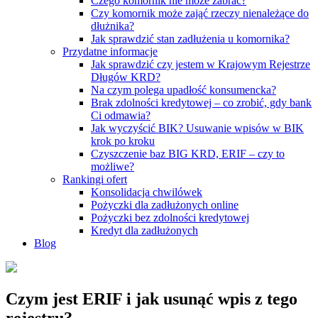
Czego komornik nie może zabrać?
Czy komornik może zająć rzeczy nienależące do
dłużnika?
Jak sprawdzić stan zadłużenia u komornika?
Przydatne informacje
Jak sprawdzić czy jestem w Krajowym Rejestrze
Długów KRD?
Na czym polega upadłość konsumencka?
Brak zdolności kredytowej – co zrobić, gdy bank
Ci odmawia?
Jak wyczyścić BIK? Usuwanie wpisów w BIK
krok po kroku
Czyszczenie baz BIG KRD, ERIF – czy to
możliwe?
Rankingi ofert
Konsolidacja chwilówek
Pożyczki dla zadłużonych online
Pożyczki bez zdolności kredytowej
Kredyt dla zadłużonych
Blog
Czym jest ERIF i jak usunąć wpis z tego
rejestru?