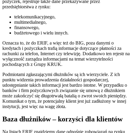
pożyczek, rejestruje także dane przekazywane przez
przedsiębiorstwa z rynku:
telekomunikacyjnego,
multimedialnego,
finansowego,
budżetowego i wielu innych.
Oznacza to, że do ERIF, a więc też do BIG, poza danymi o
kredytach i pożyczkach trafią informacje dotyczące płatności za
rachunki za telefon, Internet czy telewizję. Dodatkowo ten rejestr na
wyłączność zarządza informacjami na temat wierzytelności
pochodzących z Grupy KRUK.
Podmiotami zgłaszającymi dłużników są ich wierzyciele. Z ich
punktu widzenia prowadzenia działalności gospodarczej,
udostępnianie takich informacji jest bardzo istotne. W przypadku o
banków i firm pożyczkowych związanie się umową z dłużnikiem
może zakończyć się długotrwałą batalią o zwrot swoich pieniędzy.
Komunikat o tym, że potencjalny klient jest już zadłużony w innej
instytucji, jest więc na wagę złota.
Baza dłużników – korzyści dla klientów
Na listach ERIF znajdziemy dane odnośnie zobowiązań na rynku