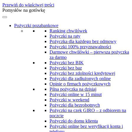
Przewiń do właściwej treści
Pomysłów na gotówkę
Pożyczki pozabankowe
Ranking chwilówek
Pożyczki na raty
Pożyczka dla każdego bez odmowy
Pożyczki 100% przyznawalności
Darmowe chwilówki – pierwsza pożyczka
za darmo
Pożyczki bez BIK
Pożyczki bez baz
Pożyczki bez zdolności kredytowej
Pożyczki dla zadłużonych online
Opinie o firmach pożyczkowych
Pilna pożyczka na dzisiaj
Pożyczki online w 15 minut
Pożyczki w weekend
Pożyczki dla bezrobotnych
Pożyczki na czek GIRO – z odbiorem na
poczcie
Pożyczki do domu klienta
Pożyczki online bez weryfikacji konta i
telefonu