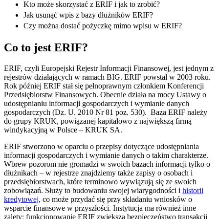
Kto może skorzystać z ERIF i jak to zrobić?
Jak usunąć wpis z bazy dłużników ERIF?
Czy można dostać pożyczkę mimo wpisu w ERIF?
Co to jest ERIF?
ERIF, czyli Europejski Rejestr Informacji Finansowej, jest jednym z
rejestrów działających w ramach
BIG. ERIF powstał w 2003 roku.
Rok później ERIF stał się pełnoprawnym członkiem Konferencji
Przedsiębiorstw Finansowych. Obecnie działa na mocy Ustawy o
udostępnianiu informacji gospodarczych i wymianie danych
gospodarczych (Dz. U. 2010 Nr 81 poz. 530). Baza ERIF należy
do grupy KRUK, powiązanej kapitałowo z największą firmą
windykacyjną w Polsce – KRUK SA.
ERIF stworzono w oparciu o przepisy dotyczące udostępniania
informacji gospodarczych i wymianie danych o takim charakterze.
Wbrew pozorom nie gromadzi w swoich bazach informacji tylko o
dłużnikach – w rejestrze znajdziemy także zapisy o osobach i
przedsiębiorstwach, które terminowo wywiązują się ze swoich
zobowiązań. Służy to budowaniu swojej wiarygodności i
historii
kredytowej
, co może przydać się przy składaniu wniosków o
wsparcie finansowe w przyszłości. Instytucja ma również inne
zalety: funkcjonowanie ERIF zwiększa bezpieczeństwo transakcji