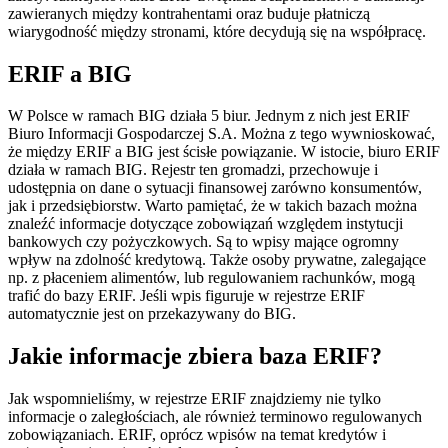
zawieranych między kontrahentami oraz buduje płatniczą
wiarygodność między stronami, które decydują się na współpracę.
ERIF a BIG
W Polsce w ramach BIG działa 5 biur. Jednym z nich jest ERIF
Biuro Informacji Gospodarczej S.A. Można z tego wywnioskować,
że między ERIF a BIG jest ścisłe powiązanie. W istocie, biuro ERIF
działa w ramach BIG. Rejestr ten
gromadzi, przechowuje i
udostępnia on dane o sytuacji finansowej zarówno konsumentów,
jak i przedsiębiorstw. Warto pamiętać, że w takich bazach można
znaleźć informacje dotyczące zobowiązań względem instytucji
bankowych czy pożyczkowych.
Są
to
wpisy
mające ogromny
wpływ na zdolność kredytową. Także osoby prywatne, zalegające
np. z płaceniem alimentów, lub regulowaniem rachunków, mogą
trafić do
bazy
ERIF.
Jeśli wpis figuruje w rejestrze ERIF
automatycznie jest on przekazywany do BIG.
Jakie informacje zbiera baza ERIF?
Jak wspomnieliśmy, w rejestrze ERIF znajdziemy nie tylko
informacje o zaległościach, ale również terminowo regulowanych
zobowiązaniach. ERIF, oprócz wpisów na temat kredytów i