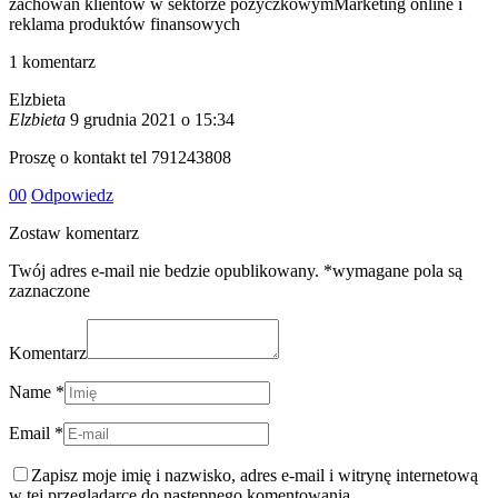
zachowań klientów w sektorze pożyczkowymMarketing online i
reklama produktów finansowych
1
komentarz
Elzbieta
Elzbieta
9 grudnia 2021 o 15:34
Proszę o kontakt tel 791243808
0
0
Odpowiedz
Zostaw komentarz
Twój adres e-mail nie bedzie opublikowany. *wymagane pola są
zaznaczone
Komentarz
Name *
Email *
Zapisz moje imię i nazwisko, adres e-mail i witrynę internetową
w tej przeglądarce do następnego komentowania.