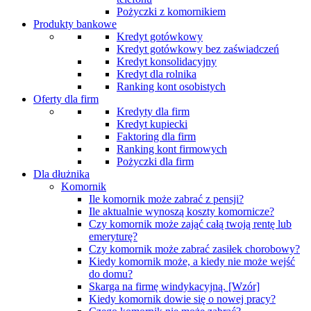
Pożyczki z komornikiem
Produkty bankowe
Kredyt gotówkowy
Kredyt gotówkowy bez zaświadczeń
Kredyt konsolidacyjny
Kredyt dla rolnika
Ranking kont osobistych
Oferty dla firm
Kredyty dla firm
Kredyt kupiecki
Faktoring dla firm
Ranking kont firmowych
Pożyczki dla firm
Dla dłużnika
Komornik
Ile komornik może zabrać z pensji?
Ile aktualnie wynoszą koszty komornicze?
Czy komornik może zająć całą twoją rentę lub
emeryturę?
Czy komornik może zabrać zasiłek chorobowy?
Kiedy komornik może, a kiedy nie może wejść
do domu?
Skarga na firmę windykacyjną. [Wzór]
Kiedy komornik dowie się o nowej pracy?