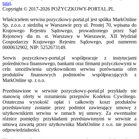
tutaj
.
Copyright © 2017-2026 POŻYCZKOWY-PORTAL.PL
Właścicielem serwisu pozyczkowy-portal.pl jest spółka MarkOnline
Sp. z.o.o. z siedzibą w Warszawie przy ul. Prostej 70, wpisana do
Krajowego Rejestru Sądowego, prowadzonego przez Sąd
Rejonowy dla m. st. Warszawy w Warszawie, XII Wydział
Gospodarczy Krajowego Rejestru Sądowego, pod numerem
0000632902, NIP: 5252673149.
Serwis pozyczkowy-portal.pl współpracuje z instytucjami
pośrednictwa finansowego, bankami oraz firmami pożyczkowymi w
celu umożliwienia użytkownikom serwisu porównania ofert
produktów finansowych podmiotów współpracujących z
MarkOnline sp. z o.o.
Przedstawione w serwisie pozyczkowy-portal.pl przykłady nie
stanowią oferty w rozumieniu przepisów Kodeksu Cywilnego.
Ostateczna wysokość opłat i całkowity koszt produktów
przedstawiony zostanie przez podmiot zawierający umowę z
użytkownikiem serwisu w ramach tej umowy. Za ewentualne
różnice pomiędzy przykładami przedstawionymi w serwisie a
umową zawartą przez użytkownika MarkOnline z o.o. nie ponosi
odpowiedzialności.