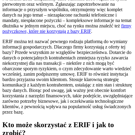
pierwotnym oraz wtórnym. Zgłaszając zapotrzebowanie na
informacje o przyszłym wspólniku, otrzymujemy więc komplet
danych na jego temat – niezapłacone rachunki telefoniczne i
mandaty, niespłacone pożyczki –
kompleksowe informacje na temat
dłużnika w jednym miejscu, choć na rynku można znaleźć też
firmy
pożyczkowe, które nie korzystają z bazy ERIF
.
ERIF można też nazwać pewnego rodzaju platformą do wymiany
informacji gospodarczych. Dlaczego firmy korzystają z oferty tej
bazy? Przede wszystkim ze względów bezpieczeństwa. Dotarcie do
danych o potencjalnych kontrahentach zmniejsza ryzyko zawarcia
niekorzystnej dla nas transakcji – niektóre z nich mogą być
obarczone sporym ryzykiem, o czym zdecydowanie warto wiedzieć
wcześniej, zanim podpiszemy umowę. ERIF to również instytucja
bardzo przyjazna swoim klientom. Stosuje klarowną strategię
komunikacji z każdym kontrahentem, ustalając z nim stan i strukturę
bazy danych. Biorąc pod uwagę, jak ważny jest obecnie komfort
korzystania z narzędzi finansowych, takie podejście, uwzględniające
zarówno potrzeby biznesowe, jak i oczekiwania technologiczne
klientów, z pewnością wpływa na popularność usług świadczonych
przez bazę.
Kto może skorzystać z ERIF i jak to
zrobić?