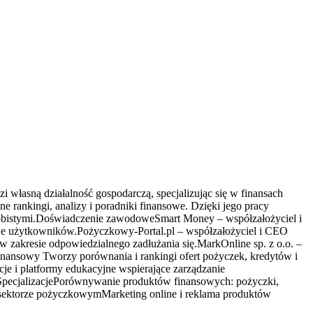
własną działalność gospodarczą, specjalizując się w finansach
 rankingi, analizy i poradniki finansowe. Dzięki jego pracy
sobistymi.Doświadczenie zawodoweSmart Money – współzałożyciel i
owe użytkowników.Pożyczkowy-Portal.pl – współzałożyciel i CEO
zakresie odpowiedzialnego zadłużania się.MarkOnline sp. z o.o. –
inansowy Tworzy porównania i rankingi ofert pożyczek, kredytów i
e i platformy edukacyjne wspierające zarządzanie
h.SpecjalizacjePorównywanie produktów finansowych: pożyczki,
w sektorze pożyczkowymMarketing online i reklama produktów