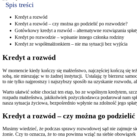
Spis treści
Kredyt a rozwód
Kredyt a rozwód – czy można go podzielić po rozwodzie?
Gotówkowy kredyt a rozwód – alternatywne rozwiązania spłat
Kredyt po rozwodzie – wpisanie innego członka rodziny
Kredyt ze współmałżonkiem – nie ma sytuacji bez wyjścia
Kredyt a rozwód
W momencie kiedy kończy się małżeństwo, najczęściej kończą się też
sobą, nie mieszając w to żadnej instytucji. Ustalają: ty bierzesz samo
to nie tylko najprostszy i najszybszy sposób na uzyskanie rozwodu, a
Warto ułatwić sobie chociaż ten etap, bo ze wspólnym kredytem, szcz
rozpadu małżeństwa, jakikolwiek pożyczkodawca podarował nam spłat
nasza sytuacja życiowa, bezpośrednio wpłynie na zdolność jego spłat
Kredyt a rozwód – czy można go podzielić
Musimy wiedzieć, że podczas sprawy rozwodowej sąd nie zajmuje się
żonie. Czy to oznacza, że to ona powinna wziąć na siebie obowiązek