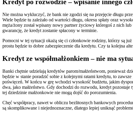
Kredyt po rozwodzie – wpisanie innego cz
Nie można wykluczyć, że bank nie zgodzi się na przejęcie długu prze
Wiele będzie tu zależało od wartości długu, okresu spłaty oraz wy
męża/żony został wpisany nowy partner życiowy któregoś z nich lub
gwarancję, że kredyt zostanie spłacony w terminie.
Pomocni w tej sytuacji okażą się ci członkowie rodziny, którzy są ju
prostu będzie to dobre zabezpieczenie dla kredytu. Czy ta kolejna a
Kredyt ze współmałżonkiem – nie ma sytua
Banki chętnie udzielają kredytów parom/małżeństwom, ponieważ dz
będzie w stanie poradzić sobie z kolejnymi ratami kredytu, to zaw
poświęceń. W końcu w grę wchodzi wysokość budżetu, jakim dysponuj
dwa, jako małżeństwo. Gdy dochodzi do rozwodu, kredyt pozostaje tym
tej dziedzinie małżonkowie nie mogą dojść do porozumienia.
Chęć współpracy, nawet w obliczu bezlitosnych bankowych procedur,
są skomplikowane i niejednoznaczne, dlatego lepiej uniknąć proble