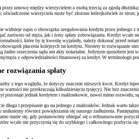
) przez umowę między wierzycielem a osobą trzecią za zgodą dłużnika;
oświadczenie wierzyciela może być złożone którejkolwiek ze stron; jes
gdzie widnieje zapis o obowiązku uregulowania kredytu przez jednego 
gać zarówno od męża, jak i żony spłaty zobowiązania.
Kredyt wcale nie
rmalności, które by tę kwestię wyjaśniły, należy dokonać przed notar
owiązek płacenia kolejnych rat kredytu. Niestety to rozwiązanie niedo
 żadne orzeczenia sądu ani akty notarialne. Jedynym sposobem jest w
/męża z odpowiedzialności finansowej za kredyt. W terminologii pra
e rozwiązania spłaty
żby z tego względu, że dotyczy znacznie niższych kwot. Kredyt hipote
wartości nie przekraczają kilkudziesięciu tysięcy). Nie bez znaczenia 
yt pozostaje jednak kredytem i małżonkowie, nawet mimo rozwodu, są s
ie długu i przepisanie go na jednego z małżonków. Jednak warto takż
u unikniemy również powiększania się naszego zadłużenia. Pamiętajmy
samo stanie się, gdy postanowimy ubiegać się o refinansowanie pożyc
tóre wcale nie przyczynią się do szybkiego i całkowitego pozbycia s