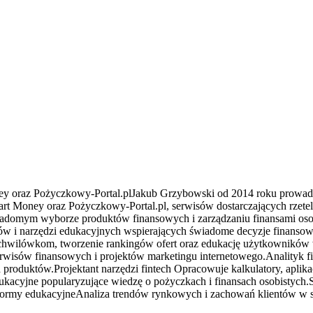
y oraz Pożyczkowy-Portal.plJakub Grzybowski od 2014 roku prowadzi 
rt Money oraz Pożyczkowy-Portal.pl, serwisów dostarczających rzetelne
świadomym wyborze produktów finansowych i zarządzaniu finansami o
ingów i narzędzi edukacyjnych wspierających świadome decyzje finans
wilówkom, tworzenie rankingów ofert oraz edukację użytkowników w 
erwisów finansowych i projektów marketingu internetowego.Analityk f
duktów.Projektant narzędzi fintech Opracowuje kalkulatory, aplikacj
dukacyjne popularyzujące wiedzę o pożyczkach i finansach osobistyc
 platformy edukacyjneAnaliza trendów rynkowych i zachowań klientów 