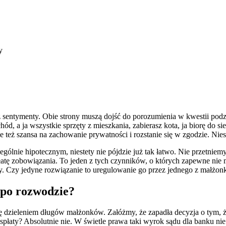
y
 sentymenty. Obie strony muszą dojść do porozumienia w kwestii podz
chód, a ja wszystkie sprzęty z mieszkania, zabierasz kota, ja biorę do 
le też szansa na zachowanie prywatności i rozstanie się w zgodzie.
Nies
ególnie hipotecznym, niestety nie pójdzie już tak łatwo. Nie przetnie
ę zobowiązania. To jeden z tych czynników, o których zapewne nie myś
y. Czy jedyne rozwiązanie to uregulowanie go przez jednego z małżonk
 po rozwodzie?
 dzieleniem długów małżonków. Załóżmy, że zapadła decyzja o tym, że
 spłaty? Absolutnie nie. W świetle prawa taki wyrok sądu dla banku n