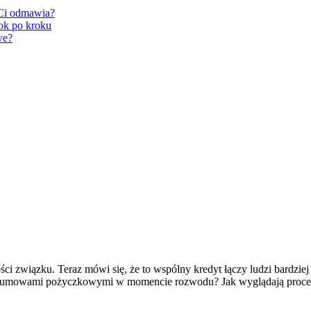
 Ci odmawia?
ok po kroku
we?
ci związku. Teraz mówi się, że to wspólny kredyt łączy ludzi bardziej
eje z umowami pożyczkowymi w momencie rozwodu? Jak wyglądają proc