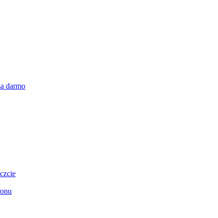
za darmo
czcie
fonu