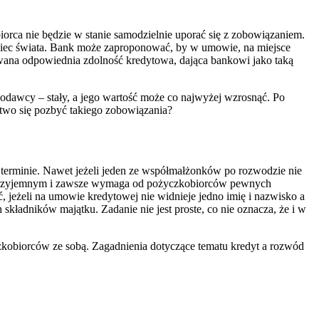
iorca nie będzie w stanie samodzielnie uporać się z zobowiązaniem.
oniec świata. Bank może zaproponować, by w umowie, na miejsce
owana odpowiednia zdolność kredytowa, dająca bankowi jako taką
czkodawcy – stały, a jego wartość może co najwyżej wzrosnąć. Po
łatwo się pozbyć takiego zobowiązania?
erminie. Nawet jeżeli jeden ze współmałżonków po rozwodzie nie
czym przyjemnym i zawsze wymaga od pożyczkobiorców pewnych
jeżeli na umowie kredytowej nie widnieje jedno imię i nazwisko a
składników majątku. Zadanie nie jest proste, co nie oznacza, że i w
zkobiorców ze sobą. Zagadnienia dotyczące tematu kredyt a rozwód