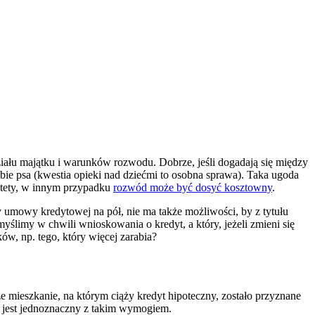
iału majątku i warunków rozwodu. Dobrze, jeśli dogadają się między
siebie psa (kwestia opieki nad dziećmi to osobna sprawa). Taka ugoda
tety, w innym przypadku
rozwód może być dosyć kosztowny
.
my umowy kredytowej na pół, nie ma także możliwości, by z tytułu
limy w chwili wnioskowania o kredyt, a który, jeżeli zmieni się
ów, np. tego, który więcej zarabia?
 mieszkanie, na którym ciąży kredyt hipoteczny, zostało przyznane
ie jest jednoznaczny z takim wymogiem.