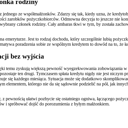
łonka rodziny
z jednego ze współmałżonków. Zdarzy się tak, kiedy uzna, że kredytob
sokości zarobków pożyczkobiorców. Odmowna decyzja to jeszcze nie k
 wybrany członek rodziny. Cały ambaras tkwi w tym, by została zach
ż na emeryturze. Jest to rodzaj dochodu, który szczególnie lubią poży
lternatywa poradzenia sobie ze wspólnym kredytem to dowód na to, że 
cji bez wyjścia
ięki temu zyskują większą pewność wyegzekwowania zobowiązania w t
sze pozostaje ten drugi. Tymczasem spłata kredytu nigdy nie jest ni
e się każdego miesiąca. Sytuacja może się dodatkowo skomplikować, 
 elementem, którego nie da się sądownie podzielić na pół, jak innych 
 z pewnością ułatwi pozbycie się ostatniego ogniwa, łączącego pożyc
mów i spróbować dojść do porozumienia z byłym małżonkiem.