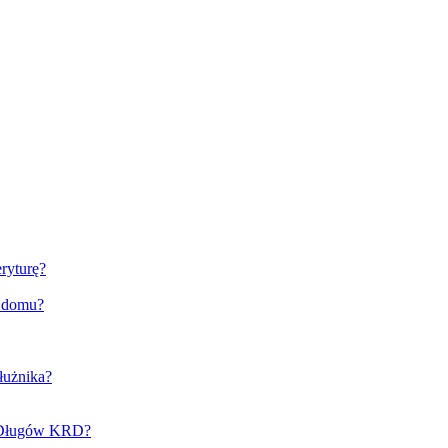
ryturę?
o domu?
łużnika?
e Długów KRD?