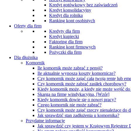
Kredyt gotówkowy bez zaświadczeń
Kredyt konsolidacyjny
Kredyt dla rolnika
Ranking kont osobistych
Oferty dla firm
Kredyty dla firm
Kredyt kupiecki
Faktoring dla firm
Ranking kont firmowych
Pożyczki dla firm
Dla dłużnika
Komornik
Ile komornik może zabrać z pensji?
Ile aktualnie wynoszą koszty komornicze?
Czy komornik może zająć całą twoją rentę lub eme
Czy komornik może zabrać zasiłek chorobowy?
Kiedy komornik może, a kiedy nie może wejść d
Skarga na firmę windykacyjną. [Wzór]
Kiedy komornik dowie się o nowej pracy?
Czego komornik nie może zabrać?
Czy komornik może zająć rzeczy nienależące do d
Jak sprawdzić stan zadłużenia u komornika?
Przydatne informacje
Jak sprawdzić czy jestem w Krajowym Rejestrz