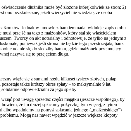
 oświadczenie dłużnika może być złożone którejkolwiek ze stron; 2)
t ono bezskuteczne, jeżeli wierzyciel nie wiedział, że osoba
z małżonków. Jednak w umowie z bankiem nadal widnieje zapis o obu
 musi przejść na tego z małżonków, który stał się właścicielem
iuszem. Tworzy on akt notarialny i odnotowuje, że tylko na jednym z
skonałe, ponieważ jeśli strona nie będzie tego przestrzegała, bank
spólne udanie się do siedziby banku, gdzie małżonek przejmujący
wnej nazywa się to przejęciem długu.
czny wiąże się z sumami rzędu kilkuset tysięcy złotych, pułap
pozostaje także krótszy okres spłaty – to maksymalnie 9 lat,
olidarnie odpowiedzialni za jego spłatę.
e wziąć pod uwagę sprzedaż części majątku (jeszcze wspólnego), by
 bowiem, że im dłużej spłacamy pożyczkę, tym więcej, z tytułu
zki albo wpadniemy na pomysł spłacania jednego („małżeńskiego”)
ię problemu. Mogą nas nawet wpędzić w jeszcze większe kłopoty