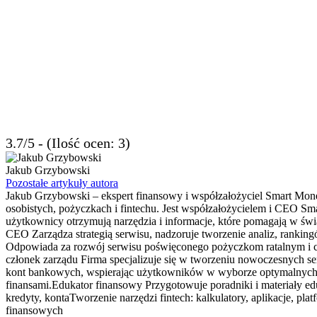
3.7/5 - (Ilość ocen: 3)
Jakub Grzybowski
Pozostałe artykuły autora
Jakub Grzybowski – ekspert finansowy i współzałożyciel Smart Mone
osobistych, pożyczkach i fintechu. Jest współzałożycielem i CEO Sma
użytkownicy otrzymują narzędzia i informacje, które pomagają w 
CEO Zarządza strategią serwisu, nadzoruje tworzenie analiz, rank
Odpowiada za rozwój serwisu poświęconego pożyczkom ratalnym i ch
członek zarządu Firma specjalizuje się w tworzeniu nowoczesnych s
kont bankowych, wspierając użytkowników w wyborze optymalnych pro
finansami.Edukator finansowy Przygotowuje poradniki i materiały e
kredyty, kontaTworzenie narzędzi fintech: kalkulatory, aplikacje,
finansowych