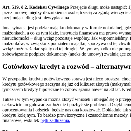
Art. 519. § 2. Kodeksu Cywilnego
Przejęcie długu może nastąpić: 1
przez umowę między dłużnikiem a osobą trzecią za zgodą wierzyciela; 
przejmująca dług jest niewypłacalna.
Inną sytuacją jest podział majątku dokonany w formie notarialnej, 
małżonkach, a co za tym idzie, instytucja finansowa ma prawo wyma
nieruchomości – dług wciąż pozostaje wspólny. Jak wspomnieliśmy, fo
małżonków, w związku z podziałem majątku, spoczywa od tej chwili ob
wciąż może zażądać spłaty od tej drugiej. W tym wypadku nie pomogą
zobowiązanie podpisze dokumenty (aneks do umowy) zwalniające żonę
Gotówkowy kredyt a rozwód – alternatywn
W przypadku kredytu gotówkowego sprawa jest nieco prostsza, chocia
kredytu gotówkowego zaczyna się już od kilkuset złotych (maksymalne 
tymczasem kredyty hipoteczne to zobowiązania nawet na 30 lat. Kred
Także i w tym wypadku można złożyć wniosek i ubiegać się o przejęc
całkowicie uregulować zadłużenie i pozbyć się problemu. Dzięki tem
oprocentowania i odsetek, będzie nas ona kosztować. Dokładnie tak 
kredytu kolejnym. To bardzo prowizoryczne i czasochłonne metody, k
finansowe, wskutek
pętli zadłużenia.