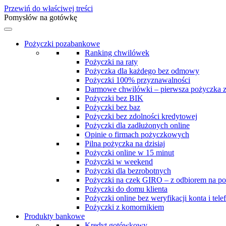
Przewiń do właściwej treści
Pomysłów na gotówkę
Pożyczki pozabankowe
Ranking chwilówek
Pożyczki na raty
Pożyczka dla każdego bez odmowy
Pożyczki 100% przyznawalności
Darmowe chwilówki – pierwsza pożyczka 
Pożyczki bez BIK
Pożyczki bez baz
Pożyczki bez zdolności kredytowej
Pożyczki dla zadłużonych online
Opinie o firmach pożyczkowych
Pilna pożyczka na dzisiaj
Pożyczki online w 15 minut
Pożyczki w weekend
Pożyczki dla bezrobotnych
Pożyczki na czek GIRO – z odbiorem na po
Pożyczki do domu klienta
Pożyczki online bez weryfikacji konta i tele
Pożyczki z komornikiem
Produkty bankowe
Kredyt gotówkowy