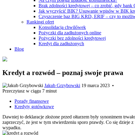
Na czym polega upadłość konsumencka?
Brak zdolności kredytowej – co zrobić, gdy bank
Jak wyczyścić BIK? Usuwanie wpisów w BIK kr
Czyszczenie baz BIG KRD, ERIF – czy to możli
Rankingi ofert
Konsolidacja chwilówek
Pożyczki dla zadłużonych online
Pożyczki bez zdolności kredytowej
Kredyt dla zadłużonych
Blog
Kredyt a rozwód – poznaj swoje prawa
Jakub Grzybowski
19 marca 2023
•
Przeczytasz w ciągu 7 minut
Porady finansowe
Kredyty gotówkowe
Dawniej to deklaracje złożone przed ołtarzem były synonimem trwałoś
zaprzeczyć, że jest w tym stwierdzeniu sporo prawdy. Co się dzi
wypadku.