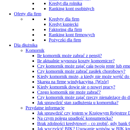
Kredyt dla rolnika
Ranking kont osobistych
Oferty dla firm
Kredyty dla firm
Kredyt kupiecki
Faktoring dla firm
Ranking kont firmowych
Pożyczki dla firm
Dla dłużnika
Komornik
Ile komornik może zabrać z pensji?
Ile aktualnie wynoszą koszty komornicze?
Czy komornik może zająć całą twoją rentę lub eme
Czy komornik może zabrać zasiłek chorobowy?
Kiedy komornik może, a kiedy nie może wejść d
Skarga na firmę windykacyjną. [Wzór]
Kiedy komornik dowie się o nowej pracy?
Czego komornik nie może zabrać?
Czy komornik może zająć rzeczy nienależące do d
Jak sprawdzić stan zadłużenia u komornika?
Przydatne informacje
Jak sprawdzić czy jestem w Krajowym Rejestrz
Na czym polega upadłość konsumencka?
Brak zdolności kredytowej – co zrobić, gdy bank
Jak wyczyścić BIK? Usuwanie wpisów w BIK kr