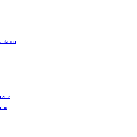
za darmo
czcie
fonu