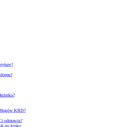
ryturę?
o domu?
łużnika?
e Długów KRD?
 Ci odmawia?
ok po kroku