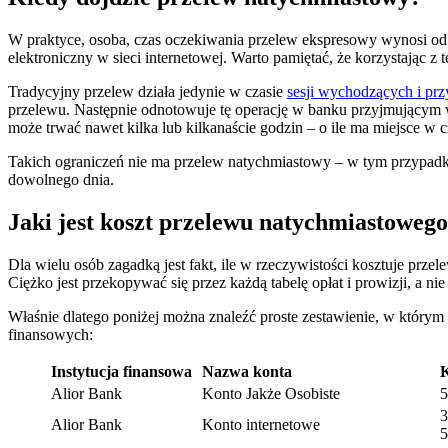
W praktyce, osoba, czas oczekiwania przelew ekspresowy wynosi od kil
elektroniczny w sieci internetowej. Warto pamiętać, że korzystając z
Tradycyjny przelew działa jedynie w czasie
sesji wychodzących i pr
przelewu. Następnie odnotowuje tę operację w banku przyjmującym w
może trwać nawet kilka lub kilkanaście godzin – o ile ma miejsce w
Takich ograniczeń nie ma przelew natychmiastowy – w tym przypadku 
dowolnego dnia.
Jaki jest koszt przelewu natychmiastoweg
Dla wielu osób zagadką jest fakt, ile w rzeczywistości kosztuje przel
Ciężko jest przekopywać się przez każdą tabelę opłat i prowizji, a 
Właśnie dlatego poniżej można znaleźć proste zestawienie, w który
finansowych:
Instytucja finansowa
Nazwa konta
K
Alior Bank
Konto Jakże Osobiste
5
3
Alior Bank
Konto internetowe
5