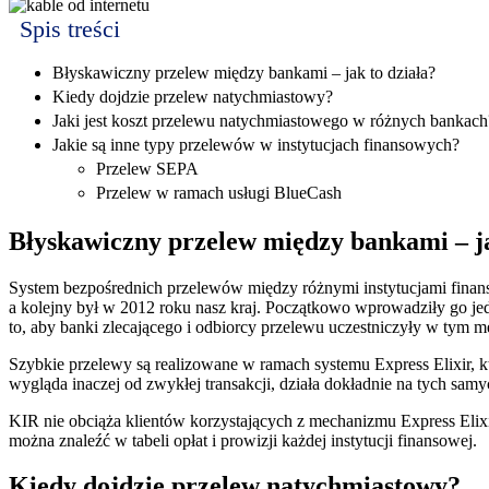
Spis treści
Błyskawiczny przelew między bankami – jak to działa?
Kiedy dojdzie przelew natychmiastowy?
Jaki jest koszt przelewu natychmiastowego w różnych bankach
Jakie są inne typy przelewów w instytucjach finansowych?
Przelew SEPA
Przelew w ramach usługi BlueCash
Błyskawiczny przelew między bankami – ja
System bezpośrednich przelewów między różnymi instytucjami finans
a kolejny był w 2012 roku nasz kraj. Początkowo wprowadziły go jedyn
to, aby banki zlecającego i odbiorcy przelewu uczestniczyły w tym 
Szybkie przelewy są realizowane w ramach systemu Express Elixir, kt
wygląda inaczej od zwykłej transakcji, działa dokładnie na tych sam
KIR nie obciąża klientów korzystających z mechanizmu Express Elixir
można znaleźć w tabeli opłat i prowizji każdej instytucji finansowej.
Kiedy dojdzie przelew natychmiastowy?