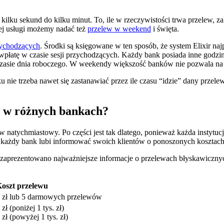
ku sekund do kilku minut. To, ile w rzeczywistości trwa przelew, zale
 tej usługi możemy nadać też
przelew w weekend
i święta.
zychodzących
. Środki są księgowane w ten sposób, że system Elixir na
płatę w czasie sesji przychodzących. Każdy bank posiada inne godzin
 czasie dnia roboczego. W weekendy większość banków nie pozwala na 
nie trzeba nawet się zastanawiać przez ile czasu “idzie” dany przele
o w różnych bankach?
ew natychmiastowy. Po części jest tak dlatego, ponieważ każda instytucj
nie każdy bank lubi informować swoich klientów o ponoszonych kosztac
m zaprezentowano najważniejsze informacje o przelewach błyskawiczny
oszt przelewu
 zł lub 5 darmowych przelewów
 zł (poniżej 1 tys. zł)
 zł (powyżej 1 tys. zł)