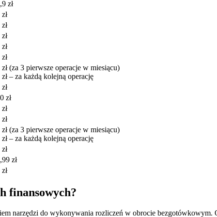
,9 zł
 zł
 zł
 zł
 zł
 zł
 zł (za 3 pierwsze operacje w miesiącu)
 zł – za każdą kolejną operację
 zł
0 zł
 zł
 zł
 zł (za 3 pierwsze operacje w miesiącu)
 zł – za każdą kolejną operację
 zł
,99 zł
 zł
ch finansowych?
eregiem narzędzi do wykonywania rozliczeń w obrocie bezgotówkowym. O