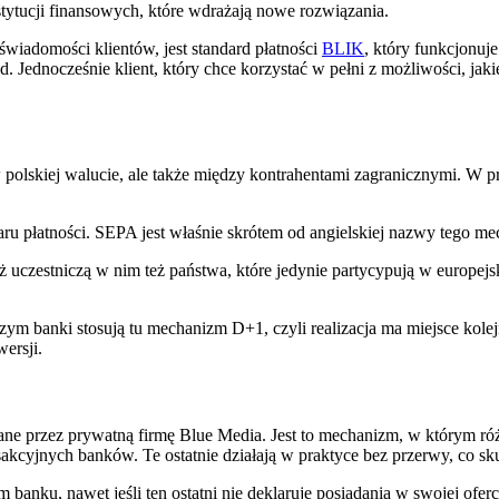
stytucji finansowych, które wdrażają nowe rozwiązania.
 świadomości klientów, jest standard płatności
BLIK
, który funkcjonu
. Jednocześnie klient, który chce korzystać w pełni z możliwości, jaki
lskiej walucie, ale także między kontrahentami zagranicznymi. W p
ru płatności. SEPA jest właśnie skrótem od angielskiej nazwy tego m
aż uczestniczą w nim też państwa, które jedynie partycypują w europe
zym banki stosują tu mechanizm D+1, czyli realizacja ma miejsce kolej
ersji.
ane przez prywatną firmę Blue Media. Jest to mechanizm, w którym ró
cyjnych banków. Te ostatnie działają w praktyce bez przerwy, co skute
banku, nawet jeśli ten ostatni nie deklaruje posiadania w swojej oferc