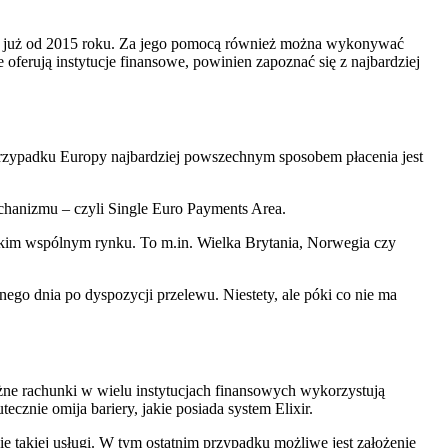
je już od 2015 roku. Za jego pomocą również można wykonywać
e oferują instytucje finansowe, powinien zapoznać się z najbardziej
rzypadku Europy najbardziej powszechnym sposobem płacenia jest
echanizmu – czyli Single Euro Payments Area.
jskim wspólnym rynku. To m.in. Wielka Brytania, Norwegia czy
nego dnia po dyspozycji przelewu. Niestety, ale póki co nie ma
żne rachunki w wielu instytucjach finansowych wykorzystują
cznie omija bariery, jakie posiada system Elixir.
ie takiej usługi. W tym ostatnim przypadku możliwe jest założenie