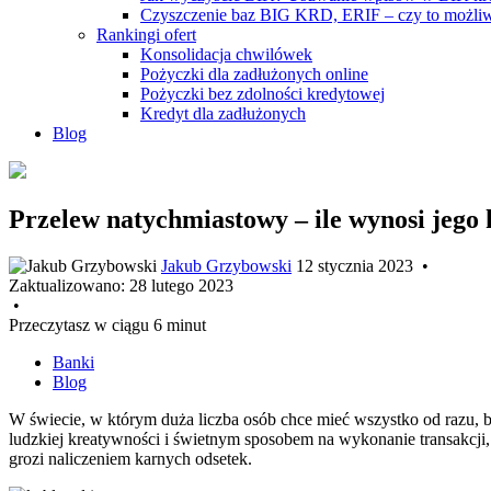
Czyszczenie baz BIG KRD, ERIF – czy to możli
Rankingi ofert
Konsolidacja chwilówek
Pożyczki dla zadłużonych online
Pożyczki bez zdolności kredytowej
Kredyt dla zadłużonych
Blog
Przelew natychmiastowy – ile wynosi jego k
Jakub Grzybowski
12 stycznia 2023
•
Zaktualizowano:
28 lutego 2023
•
Przeczytasz w ciągu 6 minut
Banki
Blog
W świecie, w którym duża liczba osób chce mieć wszystko od razu, 
ludzkiej kreatywności i świetnym sposobem na wykonanie transakcji, 
grozi naliczeniem karnych odsetek.