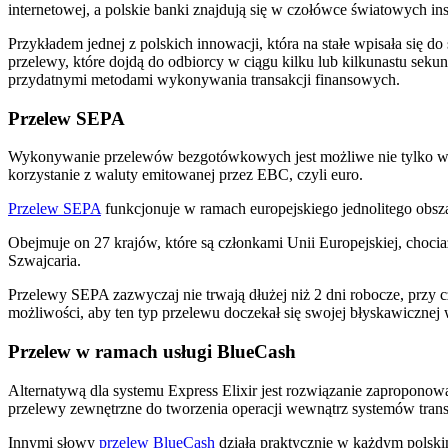
internetowej, a polskie banki znajdują się w czołówce światowych in
Przykładem jednej z polskich innowacji, która na stałe wpisała się do
przelewy, które dojdą do odbiorcy w ciągu kilku lub kilkunastu sekund
przydatnymi metodami wykonywania transakcji finansowych.
Przelew SEPA
Wykonywanie przelewów bezgotówkowych jest możliwe nie tylko w po
korzystanie z waluty emitowanej przez EBC, czyli euro.
Przelew SEPA
funkcjonuje w ramach europejskiego jednolitego obsza
Obejmuje on 27 krajów, które są członkami Unii Europejskiej, choci
Szwajcaria.
Przelewy SEPA zazwyczaj nie trwają dłużej niż 2 dni robocze, przy c
możliwości, aby ten typ przelewu doczekał się swojej błyskawicznej w
Przelew w ramach usługi BlueCash
Alternatywą dla systemu Express Elixir jest rozwiązanie zaproponow
przelewy zewnętrzne do tworzenia operacji wewnątrz systemów transak
Innymi słowy
przelew BlueCash
działa praktycznie w każdym polskim 