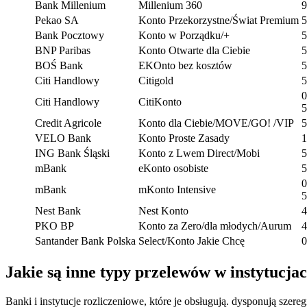
Bank Millenium
Millenium 360
9
Pekao SA
Konto Przekorzystne/Świat Premium
5
Bank Pocztowy
Konto w Porządku/+
5
BNP Paribas
Konto Otwarte dla Ciebie
5
BOŚ Bank
EKOnto bez kosztów
5
Citi Handlowy
Citigold
5
0
Citi Handlowy
CitiKonto
5
Credit Agricole
Konto dla Ciebie/MOVE/GO! /VIP
5
VELO Bank
Konto Proste Zasady
1
ING Bank Śląski
Konto z Lwem Direct/Mobi
5
mBank
eKonto osobiste
5
0
mBank
mKonto Intensive
5
Nest Bank
Nest Konto
4
PKO BP
Konto za Zero/dla młodych/Aurum
4
Santander Bank Polska
Select/Konto Jakie Chcę
0
Jakie są inne typy przelewów w instytucja
Banki i instytucje rozliczeniowe, które je obsługują. dysponują sz