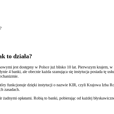
?
k to działa?
owymi jest dostępny w Polsce już blisko 10 lat. Pierwszym krajem, 
ie 4 banki, ale obecnie każda szanująca się instytucja posiada tę usłu
mechanizmie.
óry funkcjonuje dzięki instytucji o nazwie KIR, czyli Krajowa Izba R
ych zasadach.
 żadnymi opłatami. Robią to banki, pobierając od każdej błyskawicznej