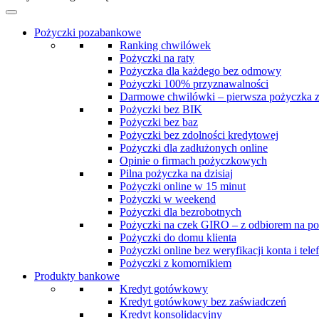
Pożyczki pozabankowe
Ranking chwilówek
Pożyczki na raty
Pożyczka dla każdego bez odmowy
Pożyczki 100% przyznawalności
Darmowe chwilówki – pierwsza pożyczka 
Pożyczki bez BIK
Pożyczki bez baz
Pożyczki bez zdolności kredytowej
Pożyczki dla zadłużonych online
Opinie o firmach pożyczkowych
Pilna pożyczka na dzisiaj
Pożyczki online w 15 minut
Pożyczki w weekend
Pożyczki dla bezrobotnych
Pożyczki na czek GIRO – z odbiorem na po
Pożyczki do domu klienta
Pożyczki online bez weryfikacji konta i tele
Pożyczki z komornikiem
Produkty bankowe
Kredyt gotówkowy
Kredyt gotówkowy bez zaświadczeń
Kredyt konsolidacyjny