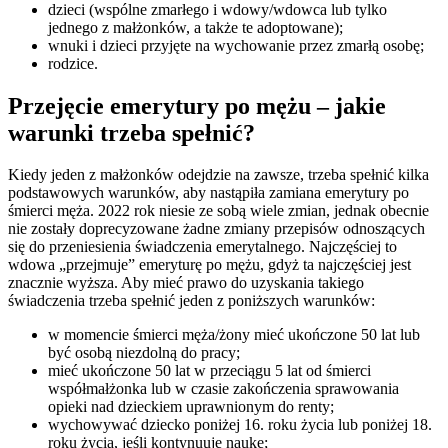
dzieci (wspólne zmarłego i wdowy/wdowca lub tylko
jednego z małżonków, a także te adoptowane);
wnuki i dzieci przyjęte na wychowanie przez zmarłą osobę;
rodzice.
Przejęcie emerytury po mężu – jakie
warunki trzeba spełnić?
Kiedy jeden z małżonków odejdzie na zawsze, trzeba spełnić kilka
podstawowych warunków, aby nastąpiła zamiana emerytury po
śmierci męża. 2022 rok niesie ze sobą wiele zmian, jednak obecnie
nie zostały doprecyzowane żadne zmiany przepisów odnoszących
się do przeniesienia świadczenia emerytalnego. Najczęściej to
wdowa „przejmuje” emeryturę po mężu, gdyż ta najczęściej jest
znacznie wyższa. Aby mieć prawo do uzyskania takiego
świadczenia trzeba spełnić jeden z poniższych warunków:
w momencie śmierci męża/żony mieć ukończone 50 lat lub
być osobą niezdolną do pracy;
mieć ukończone 50 lat w przeciągu 5 lat od śmierci
współmałżonka lub w czasie zakończenia sprawowania
opieki nad dzieckiem uprawnionym do renty;
wychowywać dziecko poniżej 16. roku życia lub poniżej 18.
roku życia, jeśli kontynuuje naukę;