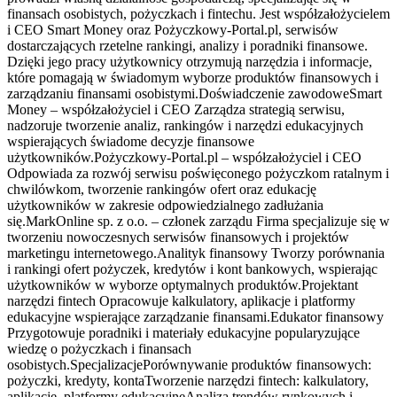
finansach osobistych, pożyczkach i fintechu. Jest współzałożycielem
i CEO Smart Money oraz Pożyczkowy-Portal.pl, serwisów
dostarczających rzetelne rankingi, analizy i poradniki finansowe.
Dzięki jego pracy użytkownicy otrzymują narzędzia i informacje,
które pomagają w świadomym wyborze produktów finansowych i
zarządzaniu finansami osobistymi.Doświadczenie zawodoweSmart
Money – współzałożyciel i CEO Zarządza strategią serwisu,
nadzoruje tworzenie analiz, rankingów i narzędzi edukacyjnych
wspierających świadome decyzje finansowe
użytkowników.Pożyczkowy-Portal.pl – współzałożyciel i CEO
Odpowiada za rozwój serwisu poświęconego pożyczkom ratalnym i
chwilówkom, tworzenie rankingów ofert oraz edukację
użytkowników w zakresie odpowiedzialnego zadłużania
się.MarkOnline sp. z o.o. – członek zarządu Firma specjalizuje się w
tworzeniu nowoczesnych serwisów finansowych i projektów
marketingu internetowego.Analityk finansowy Tworzy porównania
i rankingi ofert pożyczek, kredytów i kont bankowych, wspierając
użytkowników w wyborze optymalnych produktów.Projektant
narzędzi fintech Opracowuje kalkulatory, aplikacje i platformy
edukacyjne wspierające zarządzanie finansami.Edukator finansowy
Przygotowuje poradniki i materiały edukacyjne popularyzujące
wiedzę o pożyczkach i finansach
osobistych.SpecjalizacjePorównywanie produktów finansowych:
pożyczki, kredyty, kontaTworzenie narzędzi fintech: kalkulatory,
aplikacje, platformy edukacyjneAnaliza trendów rynkowych i