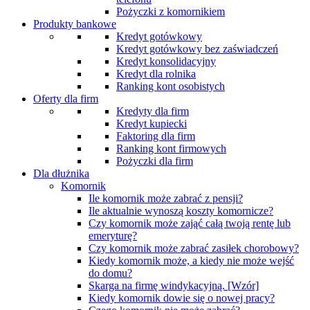
Pożyczki z komornikiem
Produkty bankowe
Kredyt gotówkowy
Kredyt gotówkowy bez zaświadczeń
Kredyt konsolidacyjny
Kredyt dla rolnika
Ranking kont osobistych
Oferty dla firm
Kredyty dla firm
Kredyt kupiecki
Faktoring dla firm
Ranking kont firmowych
Pożyczki dla firm
Dla dłużnika
Komornik
Ile komornik może zabrać z pensji?
Ile aktualnie wynoszą koszty komornicze?
Czy komornik może zająć całą twoją rentę lub
emeryturę?
Czy komornik może zabrać zasiłek chorobowy?
Kiedy komornik może, a kiedy nie może wejść
do domu?
Skarga na firmę windykacyjną. [Wzór]
Kiedy komornik dowie się o nowej pracy?