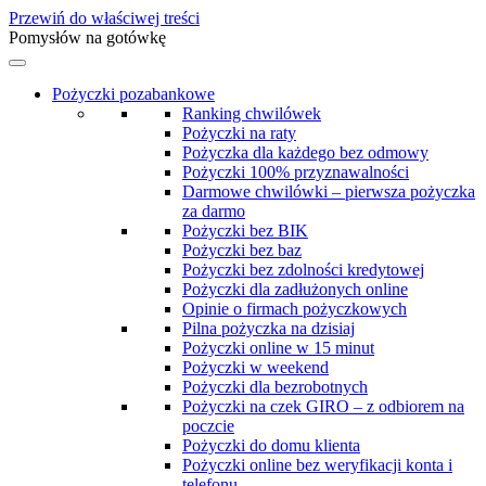
Przewiń do właściwej treści
Pomysłów na gotówkę
Pożyczki pozabankowe
Ranking chwilówek
Pożyczki na raty
Pożyczka dla każdego bez odmowy
Pożyczki 100% przyznawalności
Darmowe chwilówki – pierwsza pożyczka
za darmo
Pożyczki bez BIK
Pożyczki bez baz
Pożyczki bez zdolności kredytowej
Pożyczki dla zadłużonych online
Opinie o firmach pożyczkowych
Pilna pożyczka na dzisiaj
Pożyczki online w 15 minut
Pożyczki w weekend
Pożyczki dla bezrobotnych
Pożyczki na czek GIRO – z odbiorem na
poczcie
Pożyczki do domu klienta
Pożyczki online bez weryfikacji konta i
telefonu