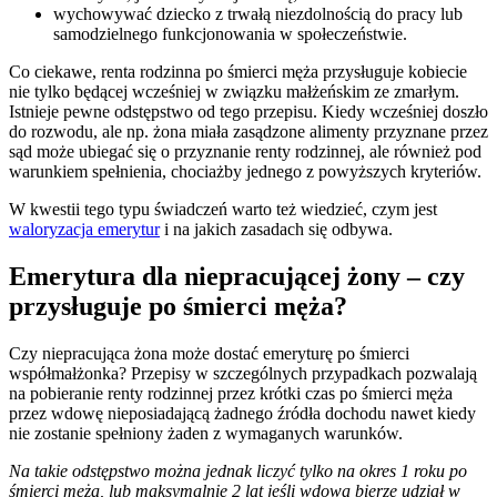
wychowywać dziecko z trwałą niezdolnością do pracy lub
samodzielnego funkcjonowania w społeczeństwie.
Co ciekawe, renta rodzinna po śmierci męża przysługuje kobiecie
nie tylko będącej wcześniej w związku małżeńskim ze zmarłym.
Istnieje pewne odstępstwo od tego przepisu. Kiedy wcześniej doszło
do rozwodu, ale np. żona miała zasądzone alimenty przyznane przez
sąd może ubiegać się o przyznanie renty rodzinnej, ale również pod
warunkiem spełnienia, chociażby jednego z powyższych kryteriów.
W kwestii tego typu świadczeń warto też wiedzieć, czym jest
waloryzacja emerytur
i na jakich zasadach się odbywa.
Emerytura dla niepracującej żony – czy
przysługuje po śmierci męża?
Czy niepracująca żona może dostać emeryturę po śmierci
współmałżonka? Przepisy w szczególnych przypadkach pozwalają
na pobieranie renty rodzinnej przez krótki czas po śmierci męża
przez wdowę nieposiadającą żadnego źródła dochodu nawet kiedy
nie zostanie spełniony żaden z wymaganych warunków.
Na takie odstępstwo można jednak liczyć tylko na okres 1 roku po
śmierci męża, lub maksymalnie 2 lat jeśli wdowa bierze udział w