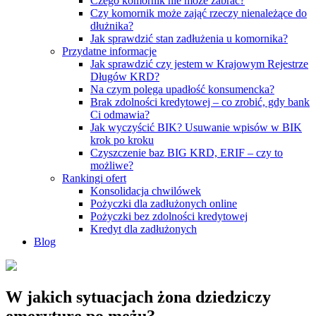
Czego komornik nie może zabrać?
Czy komornik może zająć rzeczy nienależące do
dłużnika?
Jak sprawdzić stan zadłużenia u komornika?
Przydatne informacje
Jak sprawdzić czy jestem w Krajowym Rejestrze
Długów KRD?
Na czym polega upadłość konsumencka?
Brak zdolności kredytowej – co zrobić, gdy bank
Ci odmawia?
Jak wyczyścić BIK? Usuwanie wpisów w BIK
krok po kroku
Czyszczenie baz BIG KRD, ERIF – czy to
możliwe?
Rankingi ofert
Konsolidacja chwilówek
Pożyczki dla zadłużonych online
Pożyczki bez zdolności kredytowej
Kredyt dla zadłużonych
Blog
W jakich sytuacjach żona dziedziczy
emeryturę po mężu?