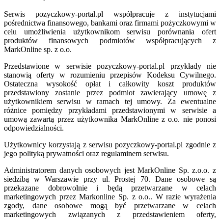
Serwis pozyczkowy-portal.pl współpracuje z instytucjami
pośrednictwa finansowego, bankami oraz firmami pożyczkowymi w
celu umożliwienia użytkownikom serwisu porównania ofert
produktów finansowych podmiotów współpracujących z
MarkOnline sp. z o.o.
Przedstawione w serwisie pozyczkowy-portal.pl przykłady nie
stanowią oferty w rozumieniu przepisów Kodeksu Cywilnego.
Ostateczna wysokość opłat i całkowity koszt produktów
przedstawiony zostanie przez podmiot zawierający umowę z
użytkownikiem serwisu w ramach tej umowy. Za ewentualne
różnice pomiędzy przykładami przedstawionymi w serwisie a
umową zawartą przez użytkownika MarkOnline z o.o. nie ponosi
odpowiedzialności.
Użytkownicy korzystają z serwisu pozyczkowy-portal.pl zgodnie z
jego polityką prywatności oraz regulaminem serwisu.
Administratorem danych osobowych jest MarkOnline Sp. z.o.o. z
siedzibą w Warszawie przy ul. Prostej 70. Dane osobowe są
przekazane dobrowolnie i będą przetwarzane w celach
marketingowych przez Markonline Sp. z o.o.. W razie wyrażenia
zgody, dane osobowe mogą być przetwarzane w celach
marketingowych związanych z przedstawieniem oferty,