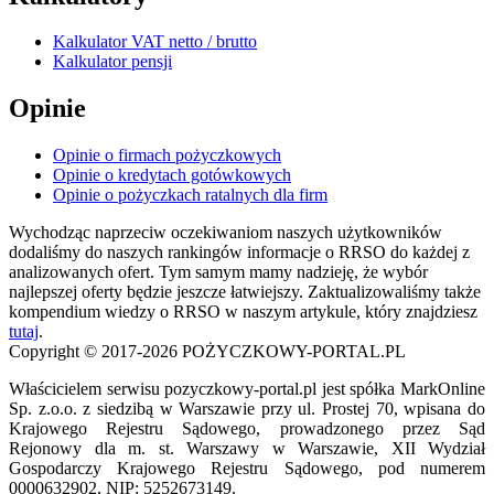
Kalkulator VAT netto / brutto
Kalkulator pensji
Opinie
Opinie o firmach pożyczkowych
Opinie o kredytach gotówkowych
Opinie o pożyczkach ratalnych dla firm
Wychodząc naprzeciw oczekiwaniom naszych użytkowników
dodaliśmy do naszych rankingów informacje o RRSO do każdej z
analizowanych ofert. Tym samym mamy nadzieję, że wybór
najlepszej oferty będzie jeszcze łatwiejszy. Zaktualizowaliśmy także
kompendium wiedzy o RRSO w naszym artykule, który znajdziesz
tutaj
.
Copyright © 2017-2026 POŻYCZKOWY-PORTAL.PL
Właścicielem serwisu pozyczkowy-portal.pl jest spółka MarkOnline
Sp. z.o.o. z siedzibą w Warszawie przy ul. Prostej 70, wpisana do
Krajowego Rejestru Sądowego, prowadzonego przez Sąd
Rejonowy dla m. st. Warszawy w Warszawie, XII Wydział
Gospodarczy Krajowego Rejestru Sądowego, pod numerem
0000632902, NIP: 5252673149.