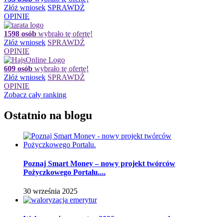
Złóż wniosek
SPRAWDŹ
OPINIE
1598 osób
wybrało tę ofertę!
Złóż wniosek
SPRAWDŹ
OPINIE
609 osób
wybrało tę ofertę!
Złóż wniosek
SPRAWDŹ
OPINIE
Zobacz cały ranking
Ostatnio na blogu
Poznaj Smart Money – nowy projekt twórców
Pożyczkowego Portalu....
30 września 2025