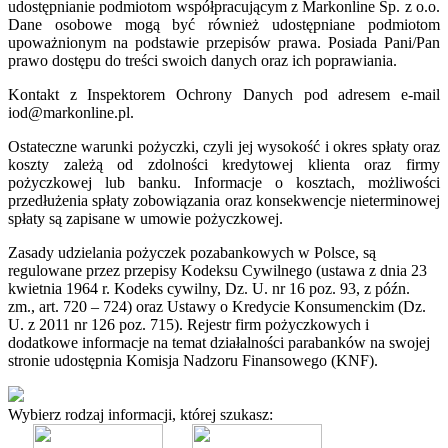
udostępnianie podmiotom współpracującym z Markonline Sp. z o.o.
Dane osobowe mogą być również udostępniane podmiotom
upoważnionym na podstawie przepisów prawa. Posiada Pani/Pan
prawo dostępu do treści swoich danych oraz ich poprawiania.
Kontakt z Inspektorem Ochrony Danych pod adresem e-mail
iod@markonline.pl.
Ostateczne warunki pożyczki, czyli jej wysokość i okres spłaty oraz
koszty zależą od zdolności kredytowej klienta oraz firmy
pożyczkowej lub banku. Informacje o kosztach, możliwości
przedłużenia spłaty zobowiązania oraz konsekwencje nieterminowej
spłaty są zapisane w umowie pożyczkowej.
Zasady udzielania pożyczek pozabankowych w Polsce, są
regulowane przez przepisy Kodeksu Cywilnego (ustawa z dnia 23
kwietnia 1964 r. Kodeks cywilny, Dz. U. nr 16 poz. 93, z późn.
zm., art. 720 – 724) oraz Ustawy o Kredycie Konsumenckim (Dz.
U. z 2011 nr 126 poz. 715). Rejestr firm pożyczkowych i
dodatkowe informacje na temat działalności parabanków na swojej
stronie udostępnia Komisja Nadzoru Finansowego (KNF).
Wybierz rodzaj informacji, której szukasz: