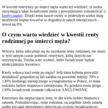
W kwestii emerytury po śmieci męża warto też wiedzieć, iż osoba
otrzymująca takie świadczenie może z powodzeniem wnioskować o
kredyt ratalny
. Dzięki temu nawet osoby w podeszłym wieku mają
możliwość kupna towarów w dogodnych ratach miesięcznych –
nawet na 0%.
O czym warto wiedzieć w kwestii renty
rodzinnej po śmierci męża?
Wdowa, która zdecyduje się na uzyskanie renty rodzinnej, nie może
w tym samym czasie pobierać emerytury, którą dotychczas
otrzymywała. Trzeba więc wybrać, które świadczenie będzie
atrakcyjniejsze kwotowo.
Kiedy wdowa traci rentę po mężu? Jeśli dana kobieta prowadzi
działalność gospodarczą lub zarabia na poziomie między 70% a
130% średniego miesięcznego wynagrodzenia w Polsce, to renta
rodzinna będzie stopniowo zmniejszana. Po przekroczeniu progu
130% świadczenie zostanie całkowicie ANULOWANE.
Emerytura dla niepracującej żony, to dla wielu kobiet finansowy
ratunek. Podsumowując, renta rodzinna, szczególnie kiedy zmarłą
osobą jest mąż otrzymujący dotychczas wyższe świadczenia to