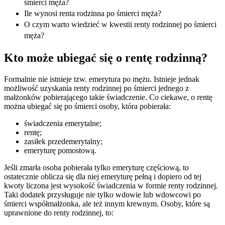
śmierci męża?
Ile wynosi renta rodzinna po śmierci męża?
O czym warto wiedzieć w kwestii renty rodzinnej po śmierci
męża?
Kto może ubiegać się o rentę rodzinną?
Formalnie nie istnieje tzw. emerytura po mężu. Istnieje jednak
możliwość uzyskania renty rodzinnej po śmierci jednego z
małżonków pobierającego takie świadczenie. Co ciekawe, o rentę
można ubiegać się po śmierci osoby, która pobierała:
świadczenia emerytalne;
rentę;
zasiłek przedemerytalny;
emeryturę pomostową.
Jeśli zmarła osoba pobierała tylko emeryturę częściową, to
ostatecznie oblicza się dla niej emeryturę pełną i dopiero od tej
kwoty liczona jest wysokość świadczenia w formie renty rodzinnej.
Taki dodatek przysługuje nie tylko wdowie lub wdowcowi po
śmierci współmałżonka, ale też innym krewnym. Osoby, które są
uprawnione do renty rodzinnej, to: