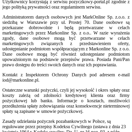
Użytkownicy korzystają z serwisu pozyczkowy-portal.pl zgodnie z
jego polityką prywatności oraz regulaminem serwisu.
Administratorem danych osobowych jest MarkOnline Sp. z.o.o. z
siedzibą w Warszawie przy ul. Prostej 70. Dane osobowe są
przekazane dobrowolnie i będą przetwarzane w celach
marketingowych przez Markonline Sp. z o.o.. W razie wyrażenia
zgody, dane osobowe mogą być przetwarzane w celach
marketingowych związanych z przedstawieniem oferty,
udostępnianie podmiotom współpracującym z Markonline Sp. z o.o.
Dane osobowe mogą być również udostępniane podmiotom
upoważnionym na podstawie przepisów prawa. Posiada Pani/Pan
prawo dostępu do treści swoich danych oraz ich poprawiania.
Kontakt z Inspektorem Ochrony Danych pod adresem e-mail
iod@markonline.pl.
Ostateczne warunki pożyczki, czyli jej wysokość i okres spłaty oraz
koszty zależą od zdolności kredytowej klienta oraz firmy
pożyczkowej lub banku. Informacje o kosztach, możliwości
przedłużenia spłaty zobowiązania oraz konsekwencje nieterminowej
spłaty są zapisane w umowie pożyczkowej.
Zasady udzielania pożyczek pozabankowych w Polsce, są
regulowane przez przepisy Kodeksu Cywilnego (ustawa z dnia 23
kwietnia 1964 r. Kodeks cywilny, Dz. U. nr 16 poz. 93, z późn.