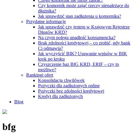
Czego komornik nie może zabrać?
Czy komornik może zająć rzeczy nienależące do
dłużnika?
Jak sprawdzić stan zadłużenia u komornika?
Przydatne informacje
Jak sprawdzić czy jestem w Krajowym Rejestrze
Długów KRD?
Na czym polega upadłość konsumencka?
Brak zdolności kredytowej – co zrobić, gdy bank
Ci odmawia?
Jak wyczyścić BIK? Usuwanie wpisów w BIK
krok po kroku
Czyszczenie baz BIG KRD, ERIF – czy to
możliwe?
Rankingi ofert
Konsolidacja chwilówek
Pożyczki dla zadłużonych online
Pożyczki bez zdolności kredytowej
Kredyt dla zadłużonych
Blog
bfg