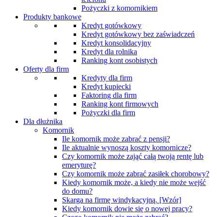
Pożyczki z komornikiem
Produkty bankowe
Kredyt gotówkowy
Kredyt gotówkowy bez zaświadczeń
Kredyt konsolidacyjny
Kredyt dla rolnika
Ranking kont osobistych
Oferty dla firm
Kredyty dla firm
Kredyt kupiecki
Faktoring dla firm
Ranking kont firmowych
Pożyczki dla firm
Dla dłużnika
Komornik
Ile komornik może zabrać z pensji?
Ile aktualnie wynoszą koszty komornicze?
Czy komornik może zająć całą twoją rentę lub
emeryturę?
Czy komornik może zabrać zasiłek chorobowy?
Kiedy komornik może, a kiedy nie może wejść
do domu?
Skarga na firmę windykacyjną. [Wzór]
Kiedy komornik dowie się o nowej pracy?