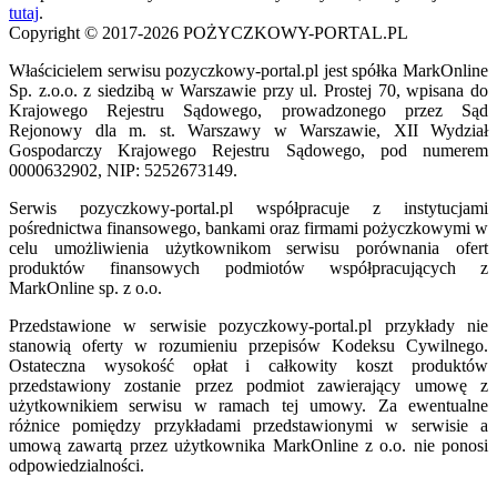
tutaj
.
Copyright © 2017-2026 POŻYCZKOWY-PORTAL.PL
Właścicielem serwisu pozyczkowy-portal.pl jest spółka MarkOnline
Sp. z.o.o. z siedzibą w Warszawie przy ul. Prostej 70, wpisana do
Krajowego Rejestru Sądowego, prowadzonego przez Sąd
Rejonowy dla m. st. Warszawy w Warszawie, XII Wydział
Gospodarczy Krajowego Rejestru Sądowego, pod numerem
0000632902, NIP: 5252673149.
Serwis pozyczkowy-portal.pl współpracuje z instytucjami
pośrednictwa finansowego, bankami oraz firmami pożyczkowymi w
celu umożliwienia użytkownikom serwisu porównania ofert
produktów finansowych podmiotów współpracujących z
MarkOnline sp. z o.o.
Przedstawione w serwisie pozyczkowy-portal.pl przykłady nie
stanowią oferty w rozumieniu przepisów Kodeksu Cywilnego.
Ostateczna wysokość opłat i całkowity koszt produktów
przedstawiony zostanie przez podmiot zawierający umowę z
użytkownikiem serwisu w ramach tej umowy. Za ewentualne
różnice pomiędzy przykładami przedstawionymi w serwisie a
umową zawartą przez użytkownika MarkOnline z o.o. nie ponosi
odpowiedzialności.