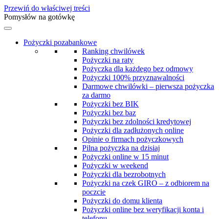
Przewiń do właściwej treści
Pomysłów na gotówkę
Pożyczki pozabankowe
Ranking chwilówek
Pożyczki na raty
Pożyczka dla każdego bez odmowy
Pożyczki 100% przyznawalności
Darmowe chwilówki – pierwsza pożyczka
za darmo
Pożyczki bez BIK
Pożyczki bez baz
Pożyczki bez zdolności kredytowej
Pożyczki dla zadłużonych online
Opinie o firmach pożyczkowych
Pilna pożyczka na dzisiaj
Pożyczki online w 15 minut
Pożyczki w weekend
Pożyczki dla bezrobotnych
Pożyczki na czek GIRO – z odbiorem na
poczcie
Pożyczki do domu klienta
Pożyczki online bez weryfikacji konta i
telefonu