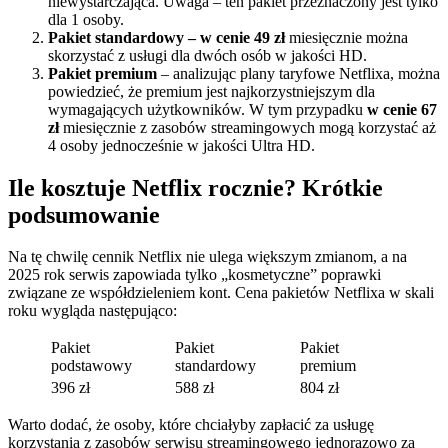
niewystarczająca. Uwaga – ten pakiet przeznaczony jest tylko
dla 1 osoby.
Pakiet standardowy – w cenie 49 zł
miesięcznie można
skorzystać z usługi dla dwóch osób w jakości HD.
Pakiet premium
– analizując plany taryfowe Netflixa, można
powiedzieć, że premium jest najkorzystniejszym dla
wymagających użytkowników. W tym przypadku
w cenie 67
zł
miesięcznie z zasobów streamingowych mogą korzystać aż
4 osoby jednocześnie w jakości Ultra HD.
Ile kosztuje Netflix rocznie? Krótkie
podsumowanie
Na tę chwilę cennik Netflix nie ulega większym zmianom, a na
2025 rok serwis zapowiada tylko „kosmetyczne” poprawki
związane ze współdzieleniem kont. Cena pakietów Netflixa w skali
roku wygląda następująco:
Pakiet
Pakiet
Pakiet
podstawowy
standardowy
premium
396 zł
588 zł
804 zł
Warto dodać, że osoby, które chciałyby zapłacić za usługę
korzystania z zasobów serwisu streamingowego jednorazowo za