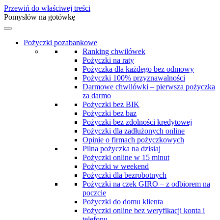
Przewiń do właściwej treści
Pomysłów na gotówkę
Pożyczki pozabankowe
Ranking chwilówek
Pożyczki na raty
Pożyczka dla każdego bez odmowy
Pożyczki 100% przyznawalności
Darmowe chwilówki – pierwsza pożyczka
za darmo
Pożyczki bez BIK
Pożyczki bez baz
Pożyczki bez zdolności kredytowej
Pożyczki dla zadłużonych online
Opinie o firmach pożyczkowych
Pilna pożyczka na dzisiaj
Pożyczki online w 15 minut
Pożyczki w weekend
Pożyczki dla bezrobotnych
Pożyczki na czek GIRO – z odbiorem na
poczcie
Pożyczki do domu klienta
Pożyczki online bez weryfikacji konta i
telefonu