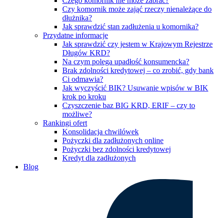
Czego komornik nie może zabrać?
Czy komornik może zająć rzeczy nienależące do
dłużnika?
Jak sprawdzić stan zadłużenia u komornika?
Przydatne informacje
Jak sprawdzić czy jestem w Krajowym Rejestrze
Długów KRD?
Na czym polega upadłość konsumencka?
Brak zdolności kredytowej – co zrobić, gdy bank
Ci odmawia?
Jak wyczyścić BIK? Usuwanie wpisów w BIK
krok po kroku
Czyszczenie baz BIG KRD, ERIF – czy to
możliwe?
Rankingi ofert
Konsolidacja chwilówek
Pożyczki dla zadłużonych online
Pożyczki bez zdolności kredytowej
Kredyt dla zadłużonych
Blog