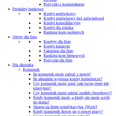
Pożyczki z komornikiem
Produkty bankowe
Kredyt gotówkowy
Kredyt gotówkowy bez zaświadczeń
Kredyt konsolidacyjny
Kredyt dla rolnika
Ranking kont osobistych
Oferty dla firm
Kredyty dla firm
Kredyt kupiecki
Faktoring dla firm
Ranking kont firmowych
Pożyczki dla firm
Dla dłużnika
Komornik
Ile komornik może zabrać z pensji?
Ile aktualnie wynoszą koszty komornicze?
Czy komornik może zająć całą twoją rentę lub
emeryturę?
Czy komornik może zabrać zasiłek chorobowy?
Kiedy komornik może, a kiedy nie może wejść
do domu?
Skarga na firmę windykacyjną. [Wzór]
Kiedy komornik dowie się o nowej pracy?