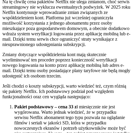
Na tę chwilę cena pakietów Netflix nie ulega zmianom, choć serwis
streamingowy nie wyklucza ewentualnych podwyżek. W 2025 roku
Netflix kontynuuje wprowadzanie zmian związanych ze
współdzieleniem kont. Platforma już wcześniej ograniczyła
możliwość korzystania z jednego abonamentu przez osoby
mieszkające poza gospodarstwem domowym, a obecnie dodatkowo
wdraża system weryfikacji logowania przez aplikację mobilną lub e-
mail. Dzięki temu serwis chce ograniczyć straty wynikające z
nieuprawnionego udostępniania subskrypcji.
Zmiany dotyczące współdzielenia kont mają skutecznie
wyeliminować ten proceder poprzez konieczność weryfikacji
nowego logowania na konto przez aplikację mobilną lub adres e-
mail. Dzięki temu osoby posiadające plany taryfowe nie będą mogły
udostępnić ich osobom trzecim.
Jeśli chodzi o koszty subskrypcji, warto wiedzieć też, czym różnią
się pakiety Netflix. Ich podstawowy podział pod względem
funkcjonalności oraz cen wygląda następująco:
Pakiet podstawowy – cena 33 z
ł miesięcznie nie jest
wygórowana. Warto jednak wiedzieć, że w przypadku
serwisu Netflix abonament tego typu pozwala na oglądanie
filmów i seriali w jakości SD, która w przypadku
nowoczesnych ekranów i potrzeb użytkowników może być