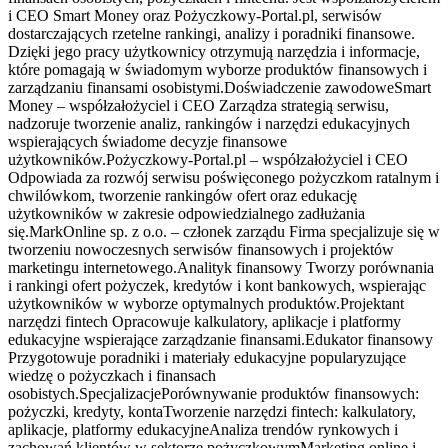
i CEO Smart Money oraz Pożyczkowy-Portal.pl, serwisów
dostarczających rzetelne rankingi, analizy i poradniki finansowe.
Dzięki jego pracy użytkownicy otrzymują narzędzia i informacje,
które pomagają w świadomym wyborze produktów finansowych i
zarządzaniu finansami osobistymi.Doświadczenie zawodoweSmart
Money – współzałożyciel i CEO Zarządza strategią serwisu,
nadzoruje tworzenie analiz, rankingów i narzędzi edukacyjnych
wspierających świadome decyzje finansowe
użytkowników.Pożyczkowy-Portal.pl – współzałożyciel i CEO
Odpowiada za rozwój serwisu poświęconego pożyczkom ratalnym i
chwilówkom, tworzenie rankingów ofert oraz edukację
użytkowników w zakresie odpowiedzialnego zadłużania
się.MarkOnline sp. z o.o. – członek zarządu Firma specjalizuje się w
tworzeniu nowoczesnych serwisów finansowych i projektów
marketingu internetowego.Analityk finansowy Tworzy porównania
i rankingi ofert pożyczek, kredytów i kont bankowych, wspierając
użytkowników w wyborze optymalnych produktów.Projektant
narzędzi fintech Opracowuje kalkulatory, aplikacje i platformy
edukacyjne wspierające zarządzanie finansami.Edukator finansowy
Przygotowuje poradniki i materiały edukacyjne popularyzujące
wiedzę o pożyczkach i finansach
osobistych.SpecjalizacjePorównywanie produktów finansowych:
pożyczki, kredyty, kontaTworzenie narzędzi fintech: kalkulatory,
aplikacje, platformy edukacyjneAnaliza trendów rynkowych i
zachowań klientów w sektorze pożyczkowymMarketing online i