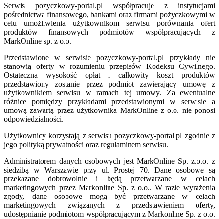
Serwis pozyczkowy-portal.pl współpracuje z instytucjami
pośrednictwa finansowego, bankami oraz firmami pożyczkowymi w
celu umożliwienia użytkownikom serwisu porównania ofert
produktów finansowych podmiotów współpracujących z
MarkOnline sp. z o.o.
Przedstawione w serwisie pozyczkowy-portal.pl przykłady nie
stanowią oferty w rozumieniu przepisów Kodeksu Cywilnego.
Ostateczna wysokość opłat i całkowity koszt produktów
przedstawiony zostanie przez podmiot zawierający umowę z
użytkownikiem serwisu w ramach tej umowy. Za ewentualne
różnice pomiędzy przykładami przedstawionymi w serwisie a
umową zawartą przez użytkownika MarkOnline z o.o. nie ponosi
odpowiedzialności.
Użytkownicy korzystają z serwisu pozyczkowy-portal.pl zgodnie z
jego polityką prywatności oraz regulaminem serwisu.
Administratorem danych osobowych jest MarkOnline Sp. z.o.o. z
siedzibą w Warszawie przy ul. Prostej 70. Dane osobowe są
przekazane dobrowolnie i będą przetwarzane w celach
marketingowych przez Markonline Sp. z o.o.. W razie wyrażenia
zgody, dane osobowe mogą być przetwarzane w celach
marketingowych związanych z przedstawieniem oferty,
udostępnianie podmiotom współpracującym z Markonline Sp. z o.o.