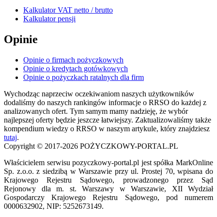
Kalkulator VAT netto / brutto
Kalkulator pensji
Opinie
Opinie o firmach pożyczkowych
Opinie o kredytach gotówkowych
Opinie o pożyczkach ratalnych dla firm
Wychodząc naprzeciw oczekiwaniom naszych użytkowników
dodaliśmy do naszych rankingów informacje o RRSO do każdej z
analizowanych ofert. Tym samym mamy nadzieję, że wybór
najlepszej oferty będzie jeszcze łatwiejszy. Zaktualizowaliśmy także
kompendium wiedzy o RRSO w naszym artykule, który znajdziesz
tutaj
.
Copyright © 2017-2026 POŻYCZKOWY-PORTAL.PL
Właścicielem serwisu pozyczkowy-portal.pl jest spółka MarkOnline
Sp. z.o.o. z siedzibą w Warszawie przy ul. Prostej 70, wpisana do
Krajowego Rejestru Sądowego, prowadzonego przez Sąd
Rejonowy dla m. st. Warszawy w Warszawie, XII Wydział
Gospodarczy Krajowego Rejestru Sądowego, pod numerem
0000632902, NIP: 5252673149.