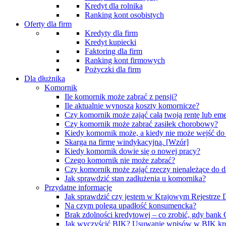
Kredyt dla rolnika
Ranking kont osobistych
Oferty dla firm
Kredyty dla firm
Kredyt kupiecki
Faktoring dla firm
Ranking kont firmowych
Pożyczki dla firm
Dla dłużnika
Komornik
Ile komornik może zabrać z pensji?
Ile aktualnie wynoszą koszty komornicze?
Czy komornik może zająć całą twoją rentę lub eme
Czy komornik może zabrać zasiłek chorobowy?
Kiedy komornik może, a kiedy nie może wejść d
Skarga na firmę windykacyjną. [Wzór]
Kiedy komornik dowie się o nowej pracy?
Czego komornik nie może zabrać?
Czy komornik może zająć rzeczy nienależące do d
Jak sprawdzić stan zadłużenia u komornika?
Przydatne informacje
Jak sprawdzić czy jestem w Krajowym Rejestrz
Na czym polega upadłość konsumencka?
Brak zdolności kredytowej – co zrobić, gdy bank
Jak wyczyścić BIK? Usuwanie wpisów w BIK kr