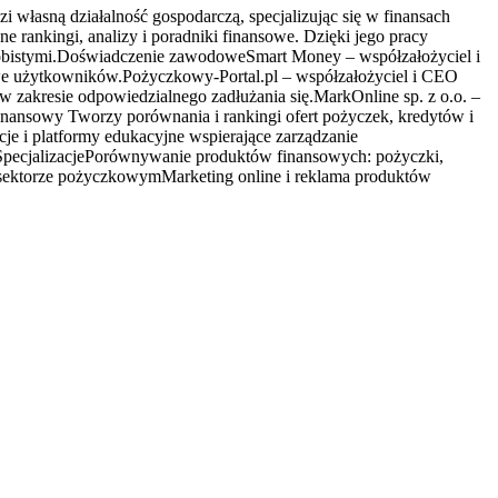
własną działalność gospodarczą, specjalizując się w finansach
 rankingi, analizy i poradniki finansowe. Dzięki jego pracy
sobistymi.Doświadczenie zawodoweSmart Money – współzałożyciel i
owe użytkowników.Pożyczkowy-Portal.pl – współzałożyciel i CEO
zakresie odpowiedzialnego zadłużania się.MarkOnline sp. z o.o. –
inansowy Tworzy porównania i rankingi ofert pożyczek, kredytów i
e i platformy edukacyjne wspierające zarządzanie
h.SpecjalizacjePorównywanie produktów finansowych: pożyczki,
w sektorze pożyczkowymMarketing online i reklama produktów