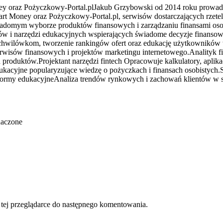
y oraz Pożyczkowy-Portal.plJakub Grzybowski od 2014 roku prowadzi 
rt Money oraz Pożyczkowy-Portal.pl, serwisów dostarczających rzetelne
świadomym wyborze produktów finansowych i zarządzaniu finansami o
ingów i narzędzi edukacyjnych wspierających świadome decyzje finans
wilówkom, tworzenie rankingów ofert oraz edukację użytkowników w 
erwisów finansowych i projektów marketingu internetowego.Analityk f
duktów.Projektant narzędzi fintech Opracowuje kalkulatory, aplikacj
dukacyjne popularyzujące wiedzę o pożyczkach i finansach osobistyc
 platformy edukacyjneAnaliza trendów rynkowych i zachowań klientów 
naczone
w tej przeglądarce do następnego komentowania.