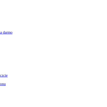
za darmo
czcie
fonu