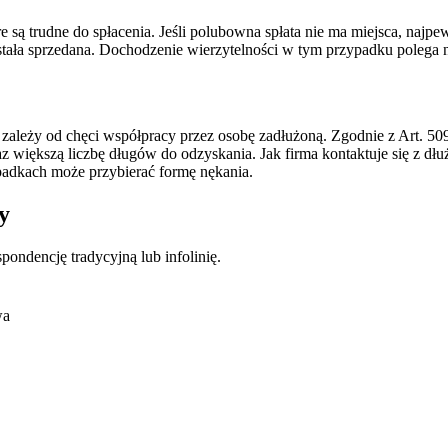
 trudne do spłacenia. Jeśli polubowna spłata nie ma miejsca, najpewn
stała sprzedana. Dochodzenie wierzytelności w tym przypadku polega 
 zależy od chęci współpracy przez osobę zadłużoną. Zgodnie z Art. 
z większą liczbę długów do odzyskania. Jak firma kontaktuje się z d
ypadkach może przybierać formę nękania.
y
pondencję tradycyjną lub infolinię.
wa