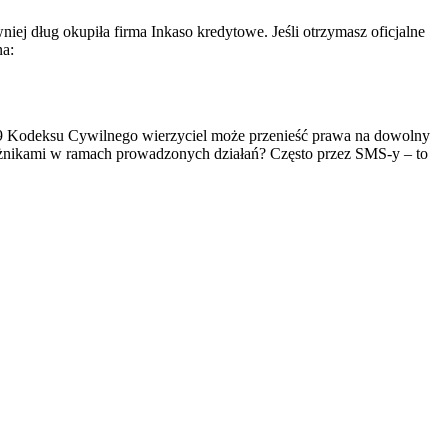
iej dług okupiła firma Inkaso kredytowe. Jeśli otrzymasz oficjalne
na:
509 Kodeksu Cywilnego wierzyciel może przenieść prawa na dowolny
łużnikami w ramach prowadzonych działań?
Często przez SMS-y – to