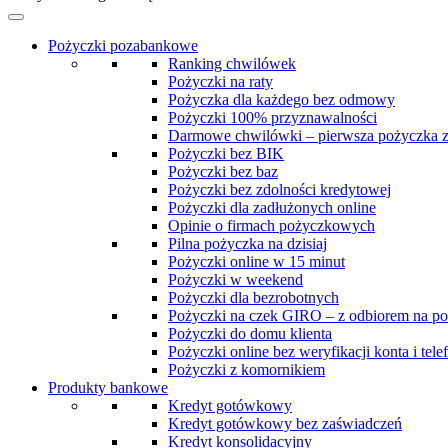
Pożyczki pozabankowe
Ranking chwilówek
Pożyczki na raty
Pożyczka dla każdego bez odmowy
Pożyczki 100% przyznawalności
Darmowe chwilówki – pierwsza pożyczka 
Pożyczki bez BIK
Pożyczki bez baz
Pożyczki bez zdolności kredytowej
Pożyczki dla zadłużonych online
Opinie o firmach pożyczkowych
Pilna pożyczka na dzisiaj
Pożyczki online w 15 minut
Pożyczki w weekend
Pożyczki dla bezrobotnych
Pożyczki na czek GIRO – z odbiorem na po
Pożyczki do domu klienta
Pożyczki online bez weryfikacji konta i tele
Pożyczki z komornikiem
Produkty bankowe
Kredyt gotówkowy
Kredyt gotówkowy bez zaświadczeń
Kredyt konsolidacyjny