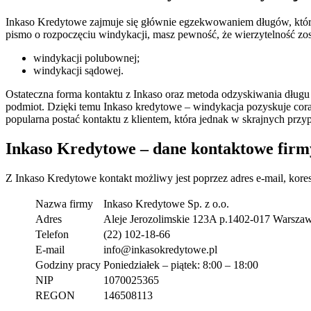
Inkaso Kredytowe zajmuje się głównie egzekwowaniem długów, które są
pismo o rozpoczęciu windykacji, masz pewność, że wierzytelność zo
windykacji polubownej;
windykacji sądowej.
Ostateczna forma kontaktu z Inkaso oraz metoda odzyskiwania długu
podmiot. Dzięki temu Inkaso kredytowe – windykacja pozyskuje cora
popularna postać kontaktu z klientem, która jednak w skrajnych prz
Inkaso Kredytowe – dane kontaktowe firm
Z Inkaso Kredytowe kontakt
możliwy jest poprzez adres e-mail, kores
Nazwa firmy
Inkaso Kredytowe Sp. z o.o.
Adres
Aleje Jerozolimskie 123A p.1402-017 Warsza
Telefon
(22) 102-18-66
E-mail
info@inkasokredytowe.pl
Godziny pracy
Poniedziałek – piątek: 8:00 – 18:00
NIP
1070025365
REGON
146508113