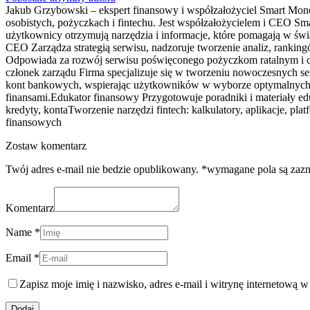
Jakub Grzybowski – ekspert finansowy i współzałożyciel Smart Mone
osobistych, pożyczkach i fintechu. Jest współzałożycielem i CEO Sma
użytkownicy otrzymują narzędzia i informacje, które pomagają w 
CEO Zarządza strategią serwisu, nadzoruje tworzenie analiz, rank
Odpowiada za rozwój serwisu poświęconego pożyczkom ratalnym i ch
członek zarządu Firma specjalizuje się w tworzeniu nowoczesnych s
kont bankowych, wspierając użytkowników w wyborze optymalnych pro
finansami.Edukator finansowy Przygotowuje poradniki i materiały e
kredyty, kontaTworzenie narzędzi fintech: kalkulatory, aplikacje,
finansowych
Zostaw komentarz
Twój adres e-mail nie bedzie opublikowany. *wymagane pola są zaz
Komentarz
Name *
Email *
Zapisz moje imię i nazwisko, adres e-mail i witrynę internetową 