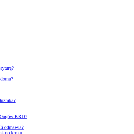
ryturę?
o domu?
łużnika?
e Długów KRD?
 Ci odmawia?
ok po kroku