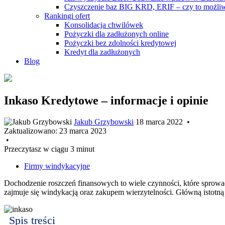
Czyszczenie baz BIG KRD, ERIF – czy to możli
Rankingi ofert
Konsolidacja chwilówek
Pożyczki dla zadłużonych online
Pożyczki bez zdolności kredytowej
Kredyt dla zadłużonych
Blog
Inkaso Kredytowe – informacje i opinie
Jakub Grzybowski
18 marca 2022
•
Zaktualizowano:
23 marca 2023
•
Przeczytasz w ciągu 3 minut
Firmy windykacyjne
Dochodzenie roszczeń finansowych to wiele czynności, które sprowa
zajmuje się windykacją oraz zakupem wierzytelności. Główną istotną
Spis treści