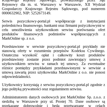
Krajowego Rejestru Sądowego, prowadzonego przez Sąd
Rejonowy dla m. st. Warszawy w Warszawie, XII Wydział
Gospodarczy Krajowego Rejestru Sądowego, pod numerem
0000632902, NIP: 5252673149.
Serwis pozyczkowy-portal.pl współpracuje z instytucjami
pośrednictwa finansowego, bankami oraz firmami pożyczkowymi w
celu umożliwienia użytkownikom serwisu porównania ofert
produktów finansowych podmiotów współpracujących z
MarkOnline sp. z o.o.
Przedstawione w serwisie pozyczkowy-portal.pl przykłady nie
stanowią oferty w rozumieniu przepisów Kodeksu Cywilnego.
Ostateczna wysokość opłat i całkowity koszt produktów
przedstawiony zostanie przez podmiot zawierający umowę z
użytkownikiem serwisu w ramach tej umowy. Za ewentualne
różnice pomiędzy przykładami przedstawionymi w serwisie a
umową zawartą przez użytkownika MarkOnline z o.o. nie ponosi
odpowiedzialności.
Użytkownicy korzystają z serwisu pozyczkowy-portal.pl zgodnie z
jego polityką prywatności oraz regulaminem serwisu.
Administratorem danych osobowych jest MarkOnline Sp. z.o.o. z
siedzibą w Warszawie przy ul. Prostej 70. Dane osobowe są
przekazane dobrowolnie i będą przetwarzane w celach