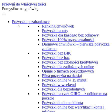
Przewiń do właściwej treści
Pomysłów na gotówkę
Pożyczki pozabankowe
Ranking chwilówek
Pożyczki na raty
Pożyczka dla każdego bez odmowy
Pożyczki 100% przyznawalności
Darmowe chwilówki – pierwsza pożyczka
za darmo
Pożyczki bez BIK
Pożyczki bez baz
Pożyczki bez zdolności kredytowej
Pożyczki dla zadłużonych online
Opinie o firmach pożyczkowych
Pilna pożyczka na dzisiaj
Pożyczki online w 15 minut
Pożyczki w weekend
Pożyczki dla bezrobotnych
Pożyczki na czek GIRO – z odbiorem na
poczcie
Pożyczki do domu klienta
Pożyczki online bez weryfikacji konta i
telefonu