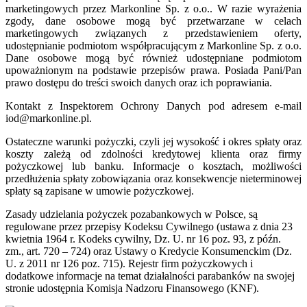
marketingowych przez Markonline Sp. z o.o.. W razie wyrażenia
zgody, dane osobowe mogą być przetwarzane w celach
marketingowych związanych z przedstawieniem oferty,
udostępnianie podmiotom współpracującym z Markonline Sp. z o.o.
Dane osobowe mogą być również udostępniane podmiotom
upoważnionym na podstawie przepisów prawa. Posiada Pani/Pan
prawo dostępu do treści swoich danych oraz ich poprawiania.
Kontakt z Inspektorem Ochrony Danych pod adresem e-mail
iod@markonline.pl.
Ostateczne warunki pożyczki, czyli jej wysokość i okres spłaty oraz
koszty zależą od zdolności kredytowej klienta oraz firmy
pożyczkowej lub banku. Informacje o kosztach, możliwości
przedłużenia spłaty zobowiązania oraz konsekwencje nieterminowej
spłaty są zapisane w umowie pożyczkowej.
Zasady udzielania pożyczek pozabankowych w Polsce, są
regulowane przez przepisy Kodeksu Cywilnego (ustawa z dnia 23
kwietnia 1964 r. Kodeks cywilny, Dz. U. nr 16 poz. 93, z późn.
zm., art. 720 – 724) oraz Ustawy o Kredycie Konsumenckim (Dz.
U. z 2011 nr 126 poz. 715). Rejestr firm pożyczkowych i
dodatkowe informacje na temat działalności parabanków na swojej
stronie udostępnia Komisja Nadzoru Finansowego (KNF).