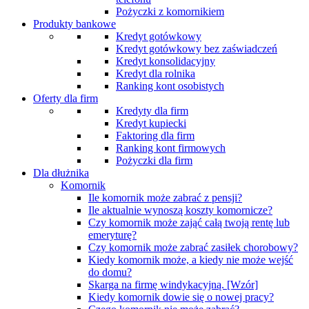
Pożyczki z komornikiem
Produkty bankowe
Kredyt gotówkowy
Kredyt gotówkowy bez zaświadczeń
Kredyt konsolidacyjny
Kredyt dla rolnika
Ranking kont osobistych
Oferty dla firm
Kredyty dla firm
Kredyt kupiecki
Faktoring dla firm
Ranking kont firmowych
Pożyczki dla firm
Dla dłużnika
Komornik
Ile komornik może zabrać z pensji?
Ile aktualnie wynoszą koszty komornicze?
Czy komornik może zająć całą twoją rentę lub
emeryturę?
Czy komornik może zabrać zasiłek chorobowy?
Kiedy komornik może, a kiedy nie może wejść
do domu?
Skarga na firmę windykacyjną. [Wzór]
Kiedy komornik dowie się o nowej pracy?