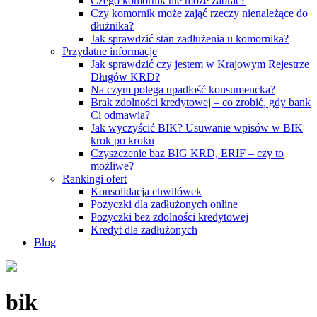
Czego komornik nie może zabrać?
Czy komornik może zająć rzeczy nienależące do
dłużnika?
Jak sprawdzić stan zadłużenia u komornika?
Przydatne informacje
Jak sprawdzić czy jestem w Krajowym Rejestrze
Długów KRD?
Na czym polega upadłość konsumencka?
Brak zdolności kredytowej – co zrobić, gdy bank
Ci odmawia?
Jak wyczyścić BIK? Usuwanie wpisów w BIK
krok po kroku
Czyszczenie baz BIG KRD, ERIF – czy to
możliwe?
Rankingi ofert
Konsolidacja chwilówek
Pożyczki dla zadłużonych online
Pożyczki bez zdolności kredytowej
Kredyt dla zadłużonych
Blog
bik