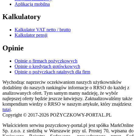
Aplikacja mobilna
Kalkulatory
Kalkulator VAT netto / brutto
Kalkulator pensji
Opinie
Opinie o firmach pożyczkowych
Opinie o kredytach gotówkowych
Opinie o pożyczkach ratalnych dla firm
Wychodząc naprzeciw oczekiwaniom naszych użytkowników
dodaliśmy do naszych rankingów informacje o RRSO do każdej z
analizowanych ofert. Tym samym mamy nadzieję, że wybór
najlepszej oferty będzie jeszcze łatwiejszy. Zaktualizowaliśmy także
kompendium wiedzy o RRSO w naszym artykule, który znajdziesz
tutaj
.
Copyright © 2017-2026 POŻYCZKOWY-PORTAL.PL
Właścicielem serwisu pozyczkowy-portal.pl jest spółka MarkOnline
Sp. z.o.o. z siedzibą w Warszawie przy ul. Prostej 70, wpisana do