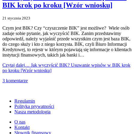
BIK krok po kroku [Wzór wniosku]
21 stycznia 2023
Czym jest BIK? Czy “czyszczenie BIK” jest możliwe? Wiele osób
zadaje sobie pytanie, jak wyczyścić BIK. Zanim przedstawimy
odpowiedź, należy wyjaśnić przede wszystkim czym jest baza BIK,
do czego służy i kto z niego korzysta. BIK, czyli Biuro Informacji
Kredytowej, to rejestr w którym pojawiają się informacje o klientach
instytucji finansowych, takich jak banki i…
Czytaj dalej…
Jak wyczyścić BIK? Usuwanie wpisów w BIK krok
po kroku [Wzór wniosku]
3 komentarze
Regulamin
Polityka prywatności
Nasza metodologia
O nas
Kontakt
Słownik finansowy