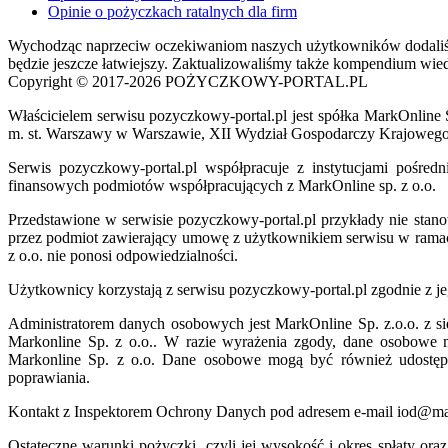
Opinie o pożyczkach ratalnych dla firm
Wychodząc naprzeciw oczekiwaniom naszych użytkowników dodaliśmy
będzie jeszcze łatwiejszy. Zaktualizowaliśmy także kompendium wi
Copyright © 2017-2026 POŻYCZKOWY-PORTAL.PL
Właścicielem serwisu pozyczkowy-portal.pl jest spółka MarkOnline
m. st. Warszawy w Warszawie, XII Wydział Gospodarczy Krajoweg
Serwis pozyczkowy-portal.pl współpracuje z instytucjami pośr
finansowych podmiotów współpracujących z MarkOnline sp. z o.o.
Przedstawione w serwisie pozyczkowy-portal.pl przykłady nie stan
przez podmiot zawierający umowę z użytkownikiem serwisu w rama
z o.o. nie ponosi odpowiedzialności.
Użytkownicy korzystają z serwisu pozyczkowy-portal.pl zgodnie z je
Administratorem danych osobowych jest MarkOnline Sp. z.o.o. z s
Markonline Sp. z o.o.. W razie wyrażenia zgody, dane osobowe 
Markonline Sp. z o.o. Dane osobowe mogą być również udostęp
poprawiania.
Kontakt z Inspektorem Ochrony Danych pod adresem e-mail iod@mar
Ostateczne warunki pożyczki, czyli jej wysokość i okres spłaty ora