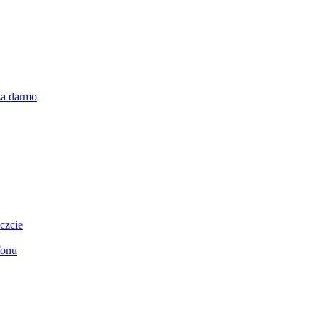
za darmo
czcie
fonu