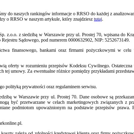
 do naszych rankingów informacje o RRSO do każdej z analizowanyc
edzy o RRSO w naszym artykule, który znajdziesz
tutaj
.
 Sp. z.o.o. z siedzibą w Warszawie przy ul. Prostej 70, wpisana do
o Rejestru Sądowego, pod numerem 0000632902, NIP: 5252673149.
ednictwa finansowego, bankami oraz firmami pożyczkowymi w celu
owią oferty w rozumieniu przepisów Kodeksu Cywilnego. Ostateczna 
ch tej umowy. Za ewentualne różnice pomiędzy przykładami przedsta
go polityką prywatności oraz regulaminem serwisu.
iedzibą w Warszawie przy ul. Prostej 70. Dane osobowe są przekaza
mogą być przetwarzane w celach marketingowych związanych z prz
niane podmiotom upoważnionym na podstawie przepisów prawa. Pos
konline.pl.
z koszty zależą od zdolności kredytowej klienta oraz firmy pożyczkow