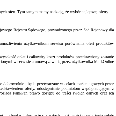
h ofert. Tym samym mamy nadzieję, że wybór najlepszej oferty
 Krajowego Rejestru Sądowego, prowadzonego przez Sąd Rejonowy dla
 umożliwienia użytkownikom serwisu porównania ofert produktów
wysokość opłat i całkowity koszt produktów przedstawiony zostanie
wionymi w serwisie a umową zawartą przez użytkownika MarkOnline
ne dobrowolnie i będą przetwarzane w celach marketingowych przez
edstawieniem oferty, udostępnianie podmiotom współpracującym z
iada Pani/Pan prawo dostępu do treści swoich danych oraz ich
ej lub banku. Informacje o kosztach, możliwości przedłużenia spłaty