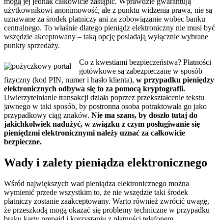
mogą jej jednak całkowicie zastąpić. Wprawdzie gwarantują
użytkownikowi anonimowość, ale z punktu widzenia prawa, nie są
uznawane za środek płatniczy ani za zobowiązanie wobec banku
centralnego. To właśnie dlatego pieniądz elektroniczny nie musi być
wszędzie akceptowany – taką opcję posiadają wyłącznie wybrane
punkty sprzedaży.
Co z kwestiami bezpieczeństwa? Płatności
gotówkowe są zabezpieczane w sposób
fizyczny (kod PIN, numer i hasło klienta),
w przypadku pieniędzy
elektronicznych odbywa się to za pomocą kryptografii.
Uwierzytelnianie transakcji działa poprzez przekształcenie tekstu
jawnego w taki sposób, by postronna osoba potraktowała go jako
przypadkowy ciąg znaków.
Nie ma szans, by doszło tutaj do
jakichkolwiek nadużyć, w związku z czym posługiwanie się
pieniędzmi elektronicznymi należy uznać za całkowicie
bezpieczne.
Wady i zalety pieniądza elektronicznego
Wśród największych wad pieniądza elektronicznego można
wymienić przede wszystkim to, że nie wszędzie taki środek
płatniczy zostanie zaakceptowany. Warto również zwrócić uwagę,
że przeszkodą mogą okazać się problemy techniczne w przypadku
braku karty prepaid i korzystaniu z płatności telefonem.