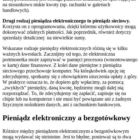
na stosunkowo niskie kwoty (np. rachunki w galeriach
handlowych).
Drugi rodzaj pieniądza elektronicznego to pieniądz sieciowy.
Korzysta on z oprogramowania, dzięki któremu użytkownicy mogą
dokonywać zdalnych płatności. Jak poprzednik, również dotyczy
sprzedaży detalicznej na niewielkie sumy.
Wskazane rodzaje pieniędzy elektronicznych różnią się w kilku
ważnych kwestiach. Zacznijmy od tego, że elektroniczna
portmonetka może zapisywać w pamięci procesora (wmontowanego
w kartę)
dane
finansowe. Z kolei dane pieniężne z pieniądza
sieciowego przechowuje komputer. Na którąkolwiek opcję się
zdecydujemy, spotkamy się z obowiązkiem uiszczenia opłaty z góry.
W praktyce oznacza to, że dopiero gdy wpłacimy, za pomocą
„zwykłych” pieniędzy, daną kwotę, będziemy mogli dalej nią
rozporządzać. To, ile zdecydujemy się zapłacić, zapisuje się na
chipie lub na komputerze i nie musi być powiązane ani z żadnym
fizycznym nośnikiem danych, ani z rachunkiem bankowym.
Pieniądz elektroniczny a bezgotówkowy
Różnice między pieniądzem elektronicznym a bezgotówkowym
mogą wydawać się nieistotne. Jest to błędne, ponieważ są to dwa