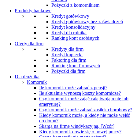
Pożyczki z komornikiem
Produkty bankowe
Kredyt gotówkowy
Kredyt gotówkowy bez zaświadczeń
Kredyt konsolidacyjny
Kredyt dla rolnika
Ranking kont osobistych
Oferty dla firm
Kredyty dla firm
Kredyt kupiecki
Faktoring dla firm
Ranking kont firmowych
Pożyczki dla firm
Dla dłużnika
Komornik
Ile komornik może zabrać z pensji?
Ile aktualnie wynoszą koszty komornicze?
Czy komornik może zająć całą twoją rentę lub
emeryturę?
Czy komornik może zabrać zasiłek chorobowy?
Kiedy komornik może, a kiedy nie może wejść
do domu?
Skarga na firmę windykacyjną. [Wzór]
Kiedy komornik dowie się o nowej pracy?