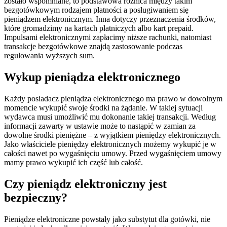
zostało wspomniane, to podstawowa różnica między takim
bezgotówkowym rodzajem płatności a posługiwaniem się
pieniądzem elektronicznym. Inna dotyczy przeznaczenia środków,
które gromadzimy na kartach płatniczych albo kart prepaid.
Impulsami elektronicznymi zapłacimy niższe rachunki, natomiast
transakcje bezgotówkowe znajdą zastosowanie podczas
regulowania wyższych sum.
Wykup pieniądza elektronicznego
Każdy posiadacz pieniądza elektronicznego ma prawo w dowolnym
momencie wykupić swoje środki na żądanie. W takiej sytuacji
wydawca musi umożliwić mu dokonanie takiej transakcji. Według
informacji zawarty w ustawie może to nastąpić w zamian za
dowolne środki pieniężne – z wyjątkiem pieniędzy elektronicznych.
Jako właściciele pieniędzy elektronicznych możemy wykupić je w
całości nawet po wygaśnięciu umowy. Przed wygaśnięciem umowy
mamy prawo wykupić ich część lub całość.
Czy pieniądz elektroniczny jest
bezpieczny?
Pieniądze elektroniczne powstały jako substytut dla gotówki, nie