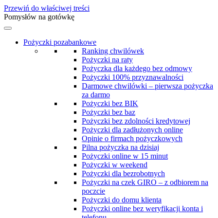
Przewiń do właściwej treści
Pomysłów na gotówkę
Pożyczki pozabankowe
Ranking chwilówek
Pożyczki na raty
Pożyczka dla każdego bez odmowy
Pożyczki 100% przyznawalności
Darmowe chwilówki – pierwsza pożyczka
za darmo
Pożyczki bez BIK
Pożyczki bez baz
Pożyczki bez zdolności kredytowej
Pożyczki dla zadłużonych online
Opinie o firmach pożyczkowych
Pilna pożyczka na dzisiaj
Pożyczki online w 15 minut
Pożyczki w weekend
Pożyczki dla bezrobotnych
Pożyczki na czek GIRO – z odbiorem na
poczcie
Pożyczki do domu klienta
Pożyczki online bez weryfikacji konta i
telefonu