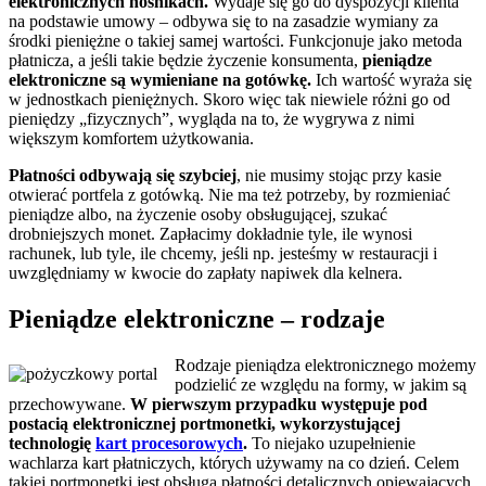
elektronicznych nośnikach.
Wydaje się go do dyspozycji klienta
na podstawie umowy – odbywa się to na zasadzie wymiany za
środki pieniężne o takiej samej wartości. Funkcjonuje jako metoda
płatnicza, a jeśli takie będzie życzenie konsumenta,
pieniądze
elektroniczne są wymieniane na gotówkę.
Ich wartość wyraża się
w jednostkach pieniężnych. Skoro więc tak niewiele różni go od
pieniędzy „fizycznych”, wygląda na to, że wygrywa z nimi
większym komfortem użytkowania.
Płatności odbywają się szybciej
, nie musimy stojąc przy kasie
otwierać portfela z gotówką. Nie ma też potrzeby, by rozmieniać
pieniądze albo, na życzenie osoby obsługującej, szukać
drobniejszych monet. Zapłacimy dokładnie tyle, ile wynosi
rachunek, lub tyle, ile chcemy, jeśli np. jesteśmy w restauracji i
uwzględniamy w kwocie do zapłaty napiwek dla kelnera.
Pieniądze elektroniczne – rodzaje
Rodzaje pieniądza elektronicznego możemy
podzielić ze względu na formy, w jakim są
przechowywane.
W pierwszym przypadku występuje pod
postacią elektronicznej portmonetki, wykorzystującej
technologię
kart procesorowych
.
To niejako uzupełnienie
wachlarza kart płatniczych, których używamy na co dzień. Celem
takiej portmonetki jest obsługa płatności detalicznych opiewających