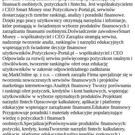
finansach osobistych, pożyczkach i fintechu. Jest współzałożycielem
i CEO Smart Money oraz Pożyczkowy-Portal.pl, serwisów
dostarczających rzetelne rankingi, analizy i poradniki finansowe.
Dzięki jego pracy użytkownicy otrzymują narzędzia i informacje,
które pomagają w świadomym wyborze produktów finansowych i
zarządzaniu finansami osobistymi.Doświadczenie zawodoweSmart
Money – współzałożyciel i CEO Zarządza strategią serwisu,
nadzoruje tworzenie analiz, rankingów i narzędzi edukacyjnych
wspierających świadome decyzje finansowe
użytkowników.Pożyczkowy-Portal.pl – współzałożyciel i CEO
Odpowiada za rozwój serwisu poświęconego pożyczkom ratalnym i
chwilówkom, tworzenie rankingów ofert oraz edukację
użytkowników w zakresie odpowiedzialnego zadłużania
się.MarkOnline sp. z o.o. – członek zarządu Firma specjalizuje się w
tworzeniu nowoczesnych serwisów finansowych i projektów
marketingu internetowego.Analityk finansowy Tworzy porównania
i rankingi ofert pożyczek, kredytów i kont bankowych, wspierając
użytkowników w wyborze optymalnych produktów.Projektant
narzędzi fintech Opracowuje kalkulatory, aplikacje i platformy
edukacyjne wspierające zarządzanie finansami.Edukator finansowy
Przygotowuje poradniki i materiały edukacyjne popularyzujące
wiedzę o pożyczkach i finansach
osobistych.SpecjalizacjePorównywanie produktów finansowych:
pożyczki, kredyty, kontaTworzenie narzędzi fintech: kalkulatory,
aplikacje, platformy edukacyjneAnaliza trendów rynkowych i