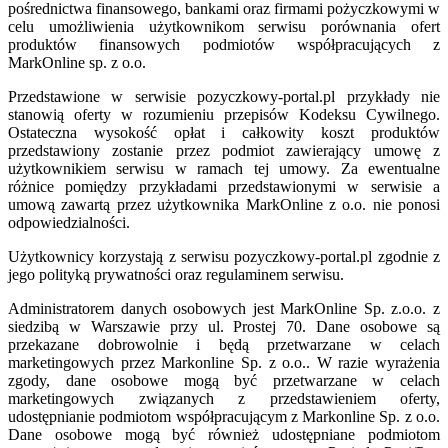
pośrednictwa finansowego, bankami oraz firmami pożyczkowymi w
celu umożliwienia użytkownikom serwisu porównania ofert
produktów finansowych podmiotów współpracujących z
MarkOnline sp. z o.o.
Przedstawione w serwisie pozyczkowy-portal.pl przykłady nie
stanowią oferty w rozumieniu przepisów Kodeksu Cywilnego.
Ostateczna wysokość opłat i całkowity koszt produktów
przedstawiony zostanie przez podmiot zawierający umowę z
użytkownikiem serwisu w ramach tej umowy. Za ewentualne
różnice pomiędzy przykładami przedstawionymi w serwisie a
umową zawartą przez użytkownika MarkOnline z o.o. nie ponosi
odpowiedzialności.
Użytkownicy korzystają z serwisu pozyczkowy-portal.pl zgodnie z
jego polityką prywatności oraz regulaminem serwisu.
Administratorem danych osobowych jest MarkOnline Sp. z.o.o. z
siedzibą w Warszawie przy ul. Prostej 70. Dane osobowe są
przekazane dobrowolnie i będą przetwarzane w celach
marketingowych przez Markonline Sp. z o.o.. W razie wyrażenia
zgody, dane osobowe mogą być przetwarzane w celach
marketingowych związanych z przedstawieniem oferty,
udostępnianie podmiotom współpracującym z Markonline Sp. z o.o.
Dane osobowe mogą być również udostępniane podmiotom