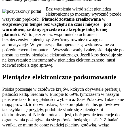
Bez wątpienia wśród zalet pieniądza
elektronicznego możemy wyróżnić przede
wszystkim prędkość.
Płatność zostanie zrealizowana w
ekspresowym tempie bez względu na czas i miejsce – pod
warunkiem, że dany sprzedawca akceptuje taką formę
płatności.
Warto jeszcze raz wspomnieć o ochronie i
bezpieczeństwie pieniędzy. Zwróćmy również uwagę na
automatyzację. W tym przypadku operacje są wykonywane za
pośrednictwem komputera. Wszystkie wady i zalety składają się po
prostu na cechy pieniądza elektronicznego. Jeżeli ktoś decyduje się
na korzystanie z instrumentów pieniądza elektronicznego, musi
zdawać sobie z tego sprawę.
Pieniądze elektroniczne podsumowanie
Polska pozostaje w czołówce krajów, których obywatele preferują
płatności kartą. Średnia w Europie to 69%, tymczasem w naszym
państwie taka formę płatności wybiera aż 83% Polaków. Takie dane
mogą prowadzić do wniosków, że skoro płatności bezgotówkowe
tak szybko się przyjęły, podobnie stanie się z pieniędzmi
elektronicznymi. Nie do końca tak jest, choć pewnie tendencje do
ograniczania posługiwania się gotówką będą się nasilać. Z badań
wynika, że mimo że coraz rzadziej płacimy gotówką, wciąż