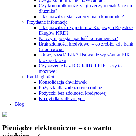
Czego komornik nie może zabrać?
Czy komornik może zająć rzeczy nienależące do
dłużnika?
Jak sprawdzić stan zadłużenia u komornika?
Przydatne informacje
Jak sprawdzić czy jestem w Krajowym Rejestrze
Długów KRD?
Na czym polega upadłość konsumencka?
Brak zdolności kredytowej – co zrobić, gdy bank
Ci odmawia?
Jak wyczyścić BIK? Usuwanie wpisów w BIK
krok po kroku
Czyszczenie baz BIG KRD, ERIF – czy to
możliwe?
Rankingi ofert
Konsolidacja chwilówek
Pożyczki dla zadłużonych online
Pożyczki bez zdolności kredytowej
Kredyt dla zadłużonych
Blog
Pieniądze elektroniczne – co warto
wiedzieć…?