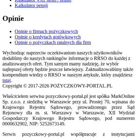
Kalkulator pensji
Opinie
Opinie o firmach pożyczkowych
Opinie o kredytach gotówkowych
Opinie o pożyczkach ratalnych dla firm
Wychodząc naprzeciw oczekiwaniom naszych użytkowników
dodaliśmy do naszych rankingów informacje o RRSO do każdej z
analizowanych ofert. Tym samym mamy nadzieję, że wybór
najlepszej oferty będzie jeszcze łatwiejszy. Zaktualizowaliśmy także
kompendium wiedzy o RRSO w naszym artykule, który znajdziesz
tutaj
.
Copyright © 2017-2026 POŻYCZKOWY-PORTAL.PL
Właścicielem serwisu pozyczkowy-portal.pl jest spółka MarkOnline
Sp. z.o.o. z siedzibą w Warszawie przy ul. Prostej 70, wpisana do
Krajowego Rejestru Sądowego, prowadzonego przez Sąd
Rejonowy dla m. st. Warszawy w Warszawie, XII Wydział
Gospodarczy Krajowego Rejestru Sądowego, pod numerem
0000632902, NIP: 5252673149.
Serwis pozyczkowy-portal.pl współpracuje z instytucjami