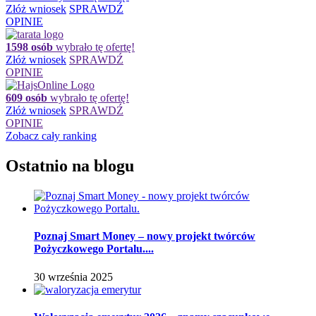
Złóż wniosek
SPRAWDŹ
OPINIE
1598 osób
wybrało tę ofertę!
Złóż wniosek
SPRAWDŹ
OPINIE
609 osób
wybrało tę ofertę!
Złóż wniosek
SPRAWDŹ
OPINIE
Zobacz cały ranking
Ostatnio na blogu
Poznaj Smart Money – nowy projekt twórców
Pożyczkowego Portalu....
30 września 2025