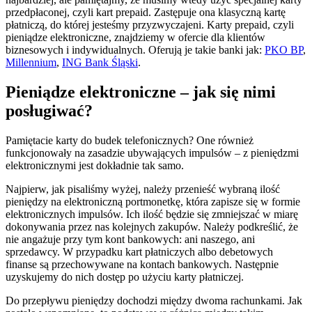
przedpłaconej, czyli kart prepaid. Zastępuje ona klasyczną kartę
płatniczą, do której jesteśmy przyzwyczajeni. Karty prepaid, czyli
pieniądze elektroniczne, znajdziemy w ofercie dla klientów
biznesowych i indywidualnych. Oferują je takie banki jak:
PKO BP
,
Millennium
,
ING Bank Śląski
.
Pieniądze elektroniczne – jak się nimi
posługiwać?
Pamiętacie karty do budek telefonicznych? One również
funkcjonowały na zasadzie ubywających impulsów – z pieniędzmi
elektronicznymi jest dokładnie tak samo.
Najpierw, jak pisaliśmy wyżej, należy przenieść wybraną ilość
pieniędzy na elektroniczną portmonetkę, która zapisze się w formie
elektronicznych impulsów. Ich ilość będzie się zmniejszać w miarę
dokonywania przez nas kolejnych zakupów. Należy podkreślić, że
nie angażuje przy tym kont bankowych: ani naszego, ani
sprzedawcy. W przypadku kart płatniczych albo debetowych
finanse są przechowywane na kontach bankowych. Następnie
uzyskujemy do nich dostęp po użyciu karty płatniczej.
Do przepływu pieniędzy dochodzi między dwoma rachunkami. Jak