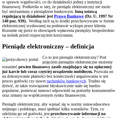
w sprawie wątpliwości, co do działalności jednej z instytucji
finansowej. Podkreśla w niej, że pieniądz elektroniczny nie może
być utożsamiany z pieniądzem bankowym.
Inną ustawą
regulującą tę działalność jest
Prawo Bankowe
(Dz. U. 1997 Nr
140 poz. 939).
Według nich są to środki przechowywane w formie
elektronicznej wydawanej na podstawie wykupu przez klienta.
Rozumie się przez to obowiązek wpłacenia pieniędzy bezpośrednio
na nośnik przed rozpoczęciem korzystania.
Pieniądz elektroniczny – definicja
Co to jest pieniądz elektroniczny? Pod
pojęciem pieniądze elektroniczne możemy
rozumieć
pewien finansowy zasób znajdujący się na opłaconej
już karcie lub coraz częściej urządzeniu mobilnym.
Pozwala on
na dokonywanie płatności bez konieczności angażowania w ten
proces gotówki czy nawet
rachunków bankowych
. Trudno się
dziwić, że takie rozwiązanie błyskawicznie stało się bardzo
popularne, ponieważ stanowi odpowiedź na potrzeby konsumentów
oraz zmiany na współczesnym rynku finansowym.
Pieniądz elektroniczny, aby wpisać się w normy ustawodawstwa
unijnego i polskiego, musi spełniać kilka warunków. Tym, co
odróżnia go od gotówki, jest
przechowywanie informacji na