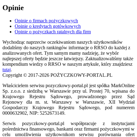
Opinie
Opinie o firmach pożyczkowych
Opinie o kredytach gotówkowych
Opinie o pożyczkach ratalnych dla firm
Wychodząc naprzeciw oczekiwaniom naszych użytkowników
dodaliśmy do naszych rankingów informacje o RRSO do każdej z
analizowanych ofert. Tym samym mamy nadzieję, że wybór
najlepszej oferty będzie jeszcze łatwiejszy. Zaktualizowaliśmy także
kompendium wiedzy o RRSO w naszym artykule, który znajdziesz
tutaj
.
Copyright © 2017-2026 POŻYCZKOWY-PORTAL.PL
Właścicielem serwisu pozyczkowy-portal.pl jest spółka MarkOnline
Sp. z.o.o. z siedzibą w Warszawie przy ul. Prostej 70, wpisana do
Krajowego Rejestru Sądowego, prowadzonego przez Sąd
Rejonowy dla m. st. Warszawy w Warszawie, XII Wydział
Gospodarczy Krajowego Rejestru Sądowego, pod numerem
0000632902, NIP: 5252673149.
Serwis pozyczkowy-portal.pl współpracuje z instytucjami
pośrednictwa finansowego, bankami oraz firmami pożyczkowymi w
celu umożliwienia użytkownikom serwisu porównania ofert