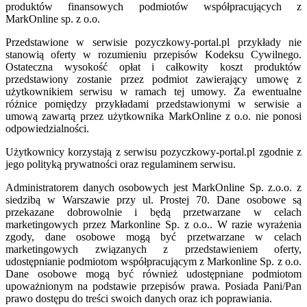
produktów finansowych podmiotów współpracujących z
MarkOnline sp. z o.o.
Przedstawione w serwisie pozyczkowy-portal.pl przykłady nie
stanowią oferty w rozumieniu przepisów Kodeksu Cywilnego.
Ostateczna wysokość opłat i całkowity koszt produktów
przedstawiony zostanie przez podmiot zawierający umowę z
użytkownikiem serwisu w ramach tej umowy. Za ewentualne
różnice pomiędzy przykładami przedstawionymi w serwisie a
umową zawartą przez użytkownika MarkOnline z o.o. nie ponosi
odpowiedzialności.
Użytkownicy korzystają z serwisu pozyczkowy-portal.pl zgodnie z
jego polityką prywatności oraz regulaminem serwisu.
Administratorem danych osobowych jest MarkOnline Sp. z.o.o. z
siedzibą w Warszawie przy ul. Prostej 70. Dane osobowe są
przekazane dobrowolnie i będą przetwarzane w celach
marketingowych przez Markonline Sp. z o.o.. W razie wyrażenia
zgody, dane osobowe mogą być przetwarzane w celach
marketingowych związanych z przedstawieniem oferty,
udostępnianie podmiotom współpracującym z Markonline Sp. z o.o.
Dane osobowe mogą być również udostępniane podmiotom
upoważnionym na podstawie przepisów prawa. Posiada Pani/Pan
prawo dostępu do treści swoich danych oraz ich poprawiania.