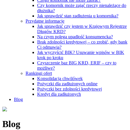
Czego komornik nie może zabrać?
Czy komornik może zająć rzeczy nienależące do
dłużnika?
Jak sprawdzić stan zadłużenia u komornika?
Przydatne informacje
Jak sprawdzić czy jestem w Krajowym Rejestrze
Długów KRD?
Na czym polega upadłość konsumencka?
Brak zdolności kredytowej – co zrobić, gdy bank
Ci odmawia?
Jak wyczyścić BIK? Usuwanie wpisów w BIK
krok po kroku
Czyszczenie baz BIG KRD, ERIF – czy to
możliwe?
Rankingi ofert
Konsolidacja chwilówek
Pożyczki dla zadłużonych online
Pożyczki bez zdolności kredytowej
Kredyt dla zadłużonych
Blog
Blog