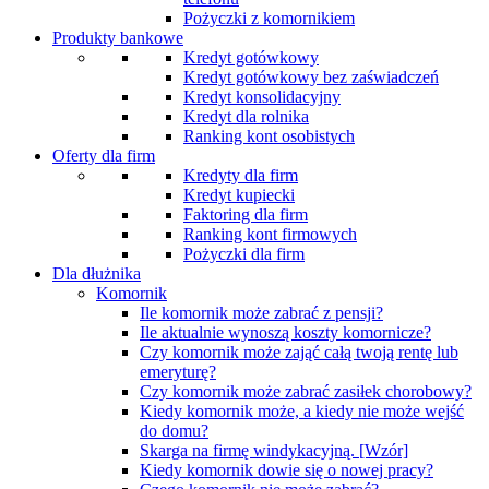
Pożyczki z komornikiem
Produkty bankowe
Kredyt gotówkowy
Kredyt gotówkowy bez zaświadczeń
Kredyt konsolidacyjny
Kredyt dla rolnika
Ranking kont osobistych
Oferty dla firm
Kredyty dla firm
Kredyt kupiecki
Faktoring dla firm
Ranking kont firmowych
Pożyczki dla firm
Dla dłużnika
Komornik
Ile komornik może zabrać z pensji?
Ile aktualnie wynoszą koszty komornicze?
Czy komornik może zająć całą twoją rentę lub
emeryturę?
Czy komornik może zabrać zasiłek chorobowy?
Kiedy komornik może, a kiedy nie może wejść
do domu?
Skarga na firmę windykacyjną. [Wzór]
Kiedy komornik dowie się o nowej pracy?