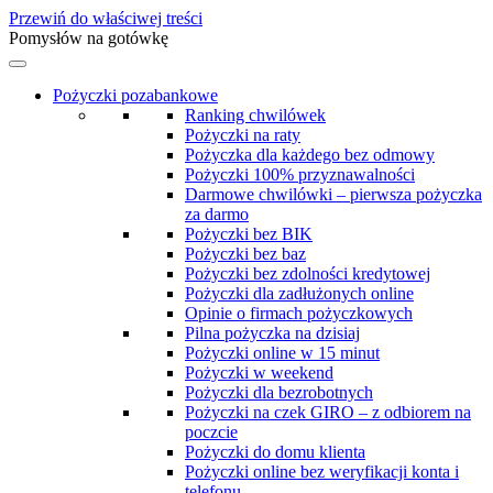
Przewiń do właściwej treści
Pomysłów na gotówkę
Pożyczki pozabankowe
Ranking chwilówek
Pożyczki na raty
Pożyczka dla każdego bez odmowy
Pożyczki 100% przyznawalności
Darmowe chwilówki – pierwsza pożyczka
za darmo
Pożyczki bez BIK
Pożyczki bez baz
Pożyczki bez zdolności kredytowej
Pożyczki dla zadłużonych online
Opinie o firmach pożyczkowych
Pilna pożyczka na dzisiaj
Pożyczki online w 15 minut
Pożyczki w weekend
Pożyczki dla bezrobotnych
Pożyczki na czek GIRO – z odbiorem na
poczcie
Pożyczki do domu klienta
Pożyczki online bez weryfikacji konta i
telefonu