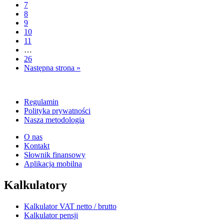
7
8
9
10
11
…
26
Następna strona »
Regulamin
Polityka prywatności
Nasza metodologia
O nas
Kontakt
Słownik finansowy
Aplikacja mobilna
Kalkulatory
Kalkulator VAT netto / brutto
Kalkulator pensji